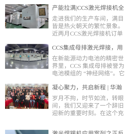
术，针对性推出：经济型锡
产能拉满|CCS激光焊接机全
环挤压成型机、多功能锡环
力量产冲刺
卷绕成型机，两套专业锡环
走进我们的生产车间，满目
制备设备，预制标准化锡环
皆是热火朝天的繁忙景象。
搭配激光定点熔锡工艺，从
近两月CCS激光焊接机订单
锡量源头控制焊接品质，全
全线爆满，生产排期全程饱
方位解决精密电子量产焊接
CCS集成母排激光焊接，用
和，全员火力全开，全力奔
痛点。预制锡环焊接工艺预
微米级工艺守护新能源电池
赴交付节点，用硬核产能响
在新能源动力电池的精密世
制锡环焊接工艺，核心优势
生命线
应市场需求，用严苛品质回
界里，CCS 集成母排被誉为
明显：1.锡料定量可控：锡
馈每一份客户信任。市场认
电池模组的 “神经网络”。它
环设备提前卷绕/挤压成型，
可，订单爆满凭借成熟稳定
不仅负责电芯间的串并联导
每一枚锡环锡含量标准化，
的技术、高效智能的生产优
凝心聚力，共启新程 | 华瀚
电，更承载着电压、温度信
激光一次性熔融，焊点大
势与零缺陷的品控标准，我
激光年度盛典
号的实时采集，是连接电芯
岁月不拘，时节如流，转眼
小、锡厚高度统一...
们的CCS激光焊接机持续斩
与BMS电池管理系统的关键
间，我们又迎来了一个辞旧
获大量订单，近两月产能全
桥梁。而连接这一切的，正
迎新的重要时刻。在这个充
开、排期紧凑，生产线有序
是每一个精密可靠的焊接
满喜悦与期待的岁末年初，
轮转，从零部件精密装配、
点。华瀚激光深耕激光焊接
华瀚激光全体同仁欢聚一
整机调试、性能检测到成品
领域十余载，没有华丽的措
激光焊锡机应用案列之正反