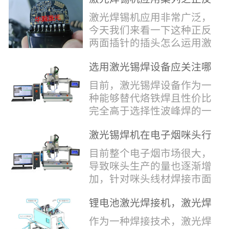
堂，共同回顾了过去一年的
验收，每一道...
辞，只有最朴实的工艺呈
两面插针焊接
奋斗与辉煌，分享了成功的
激光焊锡机应用非常广泛，
现，为客户解决实实在在的
喜悦，并对新的一年充满了
今天我们来看一下这种正反
落地生产难题。决定电池安
无限憧憬。回望过去，铭记
两面插针的插头怎么运用激
全的“微米关卡”随着新能源
辉煌年会伊始，华瀚激光总
光焊锡机的。针对于这种正
汽车与储能市场爆发式增
经理尹建中先生发表了振奋
选用激光锡焊设备应关注哪
反两面都有插针的插头，其
长，CCS...
人心的讲话。他首先对全体
些方面
焊接的方式还是有一定的难
目前，激光锡焊设备作为一
员工在过去一年中的辛勤付
点的，第一回流焊和自动烙
种能够替代烙铁焊且性价比
出和卓越贡献表示了最衷心
铁焊都不合适，因为对面一
完全高于选择性波峰焊的一
的感谢，并全面回顾了公司
侧是塑料，温度过高，塑料
种新的锡焊接设备得到了越
在过去一年里取得的各项成
会烫伤，在加上有干涉，烙
激光锡焊机在电子烟咪头行
来越多的企业关注与使用，
就，其中最值得关注...
铁头不方便下去，目前在大
业的应用
那么在选择激光锡焊设备方
目前整个电子烟市场很大，
多数情况只能采用人工焊
面应该关注哪几点哪？
导致咪头生产的量也逐渐增
接，目前人工成本贵，流动
其一，激光锡焊接设备上
加，针对咪头线材焊接市面
性大，焊接的品质也难保
面的激光器，作为该设备的
上有好几种焊接工艺；1. 传
证。 但采用激光...
动力核心部件，激光器肯定
锂电池激光焊接机，激光焊
统烙铁焊接，优势价格便
是锡焊接设备最至关重要的
锡机厂家如何选？
宜，咪头焊接自动化生产线
作为一种焊接技术，激光焊
一环。目前作为激光锡焊接