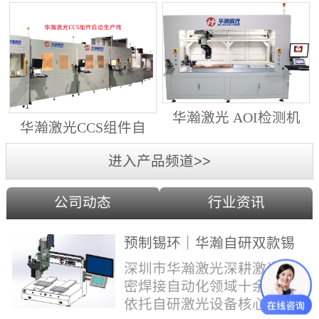
动生产线（纵向线）
射锡膏）激光焊锡机
华瀚激光 AOI检测机
华瀚激光CCS组件自
（型号HA18DM6)
动生产线（横向线）
进入产品频道>>
公司动态
行业资讯
预制锡环｜华瀚自研双款锡
环机，实现焊点标准化量产
深圳市华瀚激光深耕激光精
密焊接自动化领域十余年，
依托自研激光设备核心技