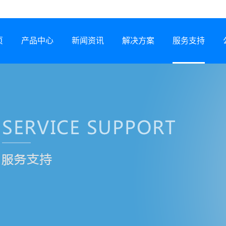
页
产品中心
新闻资讯
解决方案
服务支持
半导体激光器
公司动态
行业解决方案
服务网络
激光锡焊机
行业资讯
服务政策
CCS集成母排专用设备
展会信息
打样预约
塑料激光焊接机
技术专题
常见问题
锂电智能制造装备
下载中心