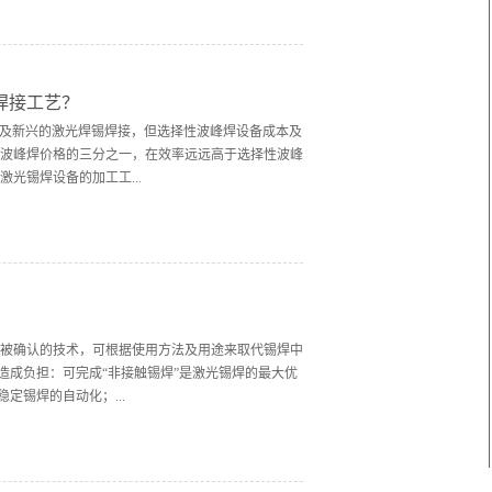
表面，通过激光照射使锡膏溶覆，点锡膏跟加热可同
直接加热溶覆在基材表面。主要设备有烙铁焊接，哈
锡丝熔化在基材面上，属于接触式焊接。哈巴焊跟激
通过脉冲加热，激光焊锡则是通过激光加热。不同于
焊接工艺？
筹。 锡条焊接则是通过熔化整条锡条然后溶覆，其
以及新兴的激光焊锡焊接，但选择性波峰焊设备成本及
波峰焊价格的三分之一，在效率远远高于选择性波峰
光锡焊设备的加工工...
的三种加工工艺做下简单介绍。1，激光锡丝焊： 锡
在焊盘上，通过激光熔化锡丝，使熔化的锡丝附着在
通孔插针件、线圈、5G天线等。激光锡丝的整机价
点在焊点上，在通过激光加热融化锡膏，使其锡膏附
膏，残留会少。常见焊接产品软板和硬板焊接居多，
被确认的技术，可根据使用方法及用途来取代锡焊中
送到喷嘴处，然后激光照射，熔化锡...
造成负担：可完成“非接触锡焊”是激光锡焊的最大优
定锡焊的自动化；...
之间没有距离时，变换角度进行照射3.可完成烙铁头
焊需要更换的配件极少。还可以削减维护成本激光焊