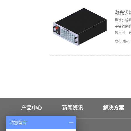
锡(Laser 
但基本连
激光锡
件的回流焊
导读：锡
封装引线的
子等的制
者不同，并
发布时间:
。电烙铁
成焊点激光
形5、 
不会出现
焊点周边
有限公司
温控制系统
产品中心
新闻资讯
解决方案
请您留言
联系我们