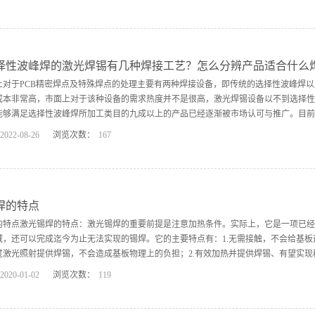
炉加热的方式进行锡膏溶覆，需要分部进行。激光焊锡机则是通过点锡膏设备涂在基材
效率相对哈巴焊与选择性波峰焊会比较高。 锡丝焊接则是通过含有助焊剂的丝状固体
光焊锡设备。烙铁焊接有人工烙铁焊接跟自动烙铁焊接设备，均需要通过烙铁头加热使
理大致相同需要把锡丝抵近焊接基材然后加热完成，不同的是加热方式不同，哈巴焊是
择性波峰焊的激光焊锡有几种焊接工艺？怎么分辨产品适合什么
的是属于非接触式焊接。相对于烙铁焊接效率会比较高，且在焊接质量上也会更高一
上对于PCB精密焊点及特殊焊点的处理主要有两种焊接设备，即传统的选择性波峰焊
是通过回流焊与波峰焊，其主要针对的是大规模的焊点，我们在此不再详叙。
成本非常高，市面上对于该种设备的需求热度并不是很高，激光焊锡设备以不到选择性
能够满足选择性波峰焊所加工类目的九成以上的产品已经逐渐被市场认可与推广。目前激
2022
-
08
-
26
浏览次数：
167
为三种；即激光锡丝焊接、激光锡膏焊接、激光锡球焊接。下面我们将对激光焊锡设备
）激光焊接的原理是激光先加热产品焊盘，待焊盘达到一定温度后，将锡丝（锡线）送
锡丝焊要求送锡机配合精准及时，这样才能保证焊接良率，常见焊接产品有PCB电路板
宜，工艺难度相对较高。2，激光锡膏焊： 激光锡膏的原理是通过气动针筒把锡膏
焊的特点
上。激光锡膏焊接效率最慢，焊接工艺调试较为简单，但有助焊剂、锡珠残留，好的锡
的特点激光锡焊的特点：激光锡焊的重要前提是注意加热条件。实际上，它是一项已经
机、震动马达、倒车雷达等。3，激光锡球焊：激光喷锡焊是指将锡球颗粒通过送球机构
域，还可以完成迄今为止无法实现的锡焊。它的主要特点有：1.无需接触，不会给基板
过激光照射提供焊锡，不会造成基板物理上的负担；2.有效加热并提供焊锡、有望实现稳
2020
-
01
-
02
浏览次数：
119
有效加热也是一大优势，可对烙铁头无法进入的狭窄部位，以及在密集组装中相邻元件
的狭窄位置和密集组装的锡焊，可维护性很高烙铁焊锡需要定期更换烙铁头，而激光锡