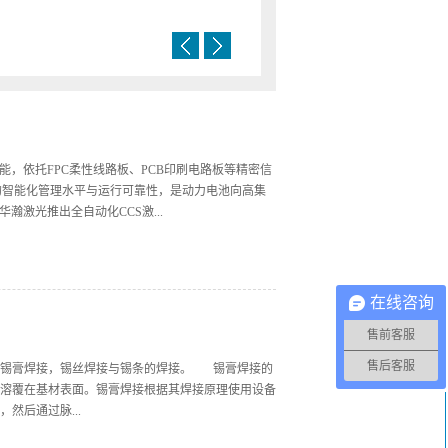
量产需求，华瀚激光推出全自动化CCS激光焊
动化作业、全过程数据追溯体系，有效解决
、安全风险高的行业难题，全面提升电池制
产线优势本产线集成热铆贴合、激光精密焊接、
工位，实现CCS模组装配、焊接、成型、检
的核心技术参数，保障产线高精度、高效
：±0.02mm精密定位，适配超窄间距、微型
避偏位、漏焊、虚焊等工艺不良；✅ 微米级
，依托FPC柔性线路板、PCB印刷电路板等精密信
焊接热输入范围，不灼伤FPC柔性板、绝缘基
密焊接；✅ 高稳定能量输出：搭载激光能量
的智能化管理水平与运行可靠性，是动力电池向高集
1%以内，保证每颗焊点熔深、成型状态、热输
激光推出全自动化CCS激...
态偏差补偿：配备高清CCD视觉检测系统，
微波动，保障不同批次产品的焊接一致性与
、焊接速度、焦点位置、熔深数据、检测结果
统生产一致性差、良率波动大、异常难追溯、安全风
匹配动力电池严苛的质控与生产合规要求；✅
集成热铆贴合、激光精密焊接、全维度电性能测试、
在线咨询
持多规格CCS产品...
，依托标准化、量化的核心技术参数，保障产线高精
售前客服
、微型点位、超薄铝巴等精密CCS结构焊接，有效规避
入范围，不灼伤FPC柔性板、绝缘基材及周边精密元
售后客服
有锡膏焊接，锡丝焊接与锡条的焊接。 锡膏焊接的
量波动误差严控在±1%以内，保证每颗焊点熔...
溶覆在基材表面。锡膏焊接根据其焊接原理使用设备
然后通过脉...