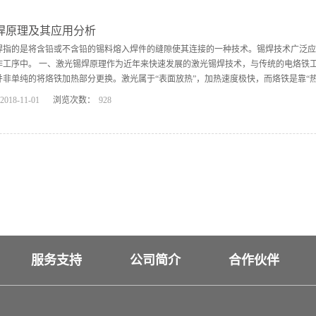
Soldering)根据其用途又有：激光回流焊(Laser Reflow Soldering)、激光锡键焊(Laser Solde
接的原理是一致的。利用激光对连接部位加热、熔化焊锡，实现连接。激光焊焊应用在
焊原理及其应用分析
、热敏感和静电敏感器件的回流焊、选择性再流焊、BGA 外引线的凸点制作、Flip chi
焊指的是将含铅或不含铅的锡料熔入焊件的缝隙使其连接的一种技术。锡焊技术广泛应用
连接等。激光锡焊的优点其特点非常显著：只对连接部位...
作工序中。 一、激光锡焊原理作为近年来快速发展的激光锡焊技术，与传统的电烙铁
非单纯的将烙铁加热部分更换。激光属于“表面放热”，加热速度极快，而烙铁是靠“热传
2018
-
11
-
01
浏览次数：
928
锡焊流程1、将烙铁加热至合适温度2、对准焊接部位，加热至可熔温度3、供给锡焊料
锡焊流程1、 对待焊部位激光照射，达到焊料熔化温度2、 供给锡焊料，继续照射3、
整形完毕，关闭激光二、激光锡焊优势激光锡焊烙铁锡焊远程焊接，无接触，降低基板
干涉由于有物理接触，对精细点焊较为困难光斑可达微米级，可适应针尖式焊点只能使
热影响区大焊点温度100-600℃连续可调焊接温度无法稳定控制几乎无需保养需频繁
是激光锡焊领域的领军企业。独立开发出了各种功率的半导体激光器，且拥有自主知识
，以无接...
服务支持
公司简介
合作伙伴