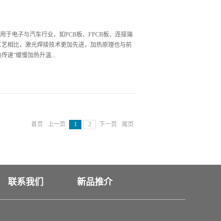
r Bonding)、激光植球(Laser Solder Bumping)等称谓，
微电子封装和组装中已经用于高密度引线表面贴装器
p 的芯片上凸点制作、BGA 凸点的返修、TAB 器件
于电子与汽车行业，如PCB板、FPCB板、连接端
工艺相比，激光焊接技术更加先进，加热原理也与前
递”缓慢加热升温...
，继续加热4、完成供料，继续加热5、移除烙铁，完
 供料完成，继续照射实现焊接4、 继续照射，焊点整
负荷必须接触基板表面，对基板有负荷适应复杂表面，
用一定大小的焊点对焊点周围热影响小温度上升慢，
首页
上一页
1
2
下一页
尾页
更换或维护烙铁三、激光锡焊应用深圳市华瀚激光科技
产权的温度反馈系统。半导体激光器并集成高精度恒
联系我们
新品推介