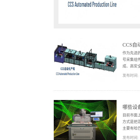
CCS
作为先进
号采集组
成、高安全
发布时间:
光焊接生
险高的行
AOI光
度、高效率
哪些设
偏位、漏焊
目前市面
器件，实
方式是把
主要有哈
发布时间: