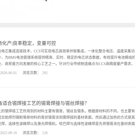
艺之一。针对行业传统制造痛点与CCS高精度
接生产线，通过关键工艺闭环控制、全流程自
传统生产一致性差、良率波动大、异常难追溯
造的稳定性、可控性与可靠性。CCS自动化
全维度电性能测试、AOI光学外观检测等核心
测、出料一体化闭环生产，依托标准化、量化
率、高一致性规模化量产：✅ 超高焊接定位精度
自动化产|良率稳定，变量可控
点位、超薄铝巴等精密CCS结构焊接，有效规
的电芯集成连接技术，CCS可实现电芯高效串并联集成，一体化整合电压、温度采集功能
精准控热：激光热影响区≤0.1mm，精准控制
材及周边精密元器件，实现真正意义的无损精
件，为BMS电池管理系统提供精准、实时、稳定的电芯状态数据，有效提升电池模组
动态闭环控制系统，将能量波动误差严控在±
、高密度方向发展的核心工艺之一。针对行业传统制造痛点与CCS高精度量产需求，华瀚
入量高度统一，稳定批量生产良率；✅ 智能动
2026
-
06
-
01
浏览次数：
292
可实时修正物料批次公差、装配偏差及环境细
生产稳定性；✅ 全流程数据追溯：焊接功率
产线，通过关键工艺闭环控制、全流程自动化作业、全过程数据追溯体系，有效解决传
等核心参数全程实时记录、可溯源分析，完全
业难题，全面提升电池制造的稳定性、可控性与可靠性。CCS自动化产线优势本产线
模块化柔性生产：整线采用标准化模块化架构，支
学外观检测等核心工位，实现CCS模组装配、焊接、成型、检测、出料一体化闭环生产
、高一致性规模化量产：✅ 超高焊接定位精度：±0.02mm精密定位，适配超窄间距
备适合锡焊接工艺的锡膏焊接与锡丝焊接？
、虚焊等工艺不良；✅ 微米级精准控热：激光热影响区≤0.1mm，精准控制焊接热输
上的锡焊接工艺所用到的材料主要有锡膏，锡丝及锡条。根据原材料的不同，也主要
现真正意义的无损精密焊接；✅ 高稳定能量输出：搭载激光能量动态闭环控制系统，将能
混合助焊剂锡粉等原材料的膏状锡膏涂到需焊接的基材表面，然后通过加热的方式使其
巴焊，选择性波峰焊以及激光焊锡机。哈巴焊与选择性波峰焊是先将锡膏涂在基材表面，
2022
-
09
-
16
浏览次数：
126