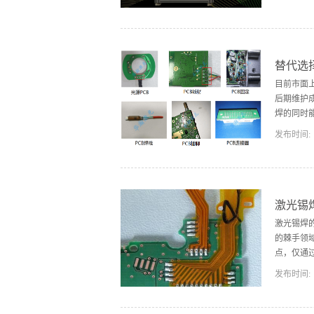
冲加热和
步进行，
巴焊与激
光焊锡原
替代选
烙铁焊接
目前市面
设备主要
后期维护
焊的同时
发布时间:
艺主要分
丝（锡线
焊盘上，
格最为便
激光锡
着在焊盘
激光锡焊
如蓝牙耳
的棘手领
点，仅通
发布时间:
用激光束
无法进入