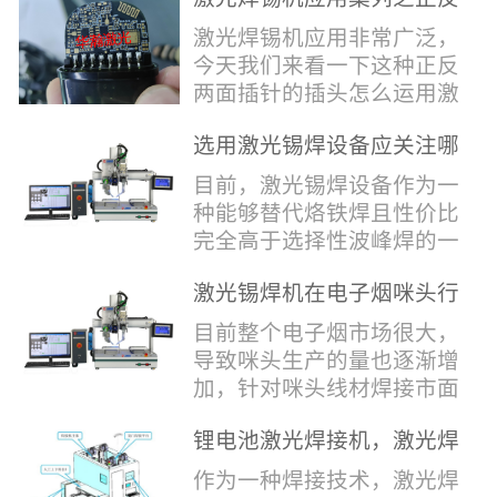
堂，共同回顾了过去一年的
验收，每一道...
辞，只有最朴实的工艺呈
两面插针焊接
奋斗与辉煌，分享了成功的
激光焊锡机应用非常广泛，
现，为客户解决实实在在的
喜悦，并对新的一年充满了
今天我们来看一下这种正反
落地生产难题。决定电池安
无限憧憬。回望过去，铭记
两面插针的插头怎么运用激
全的“微米关卡”随着新能源
辉煌年会伊始，华瀚激光总
光焊锡机的。针对于这种正
汽车与储能市场爆发式增
经理尹建中先生发表了振奋
选用激光锡焊设备应关注哪
反两面都有插针的插头，其
长，CCS...
人心的讲话。他首先对全体
些方面
焊接的方式还是有一定的难
目前，激光锡焊设备作为一
员工在过去一年中的辛勤付
点的，第一回流焊和自动烙
种能够替代烙铁焊且性价比
出和卓越贡献表示了最衷心
铁焊都不合适，因为对面一
完全高于选择性波峰焊的一
的感谢，并全面回顾了公司
侧是塑料，温度过高，塑料
种新的锡焊接设备得到了越
在过去一年里取得的各项成
会烫伤，在加上有干涉，烙
激光锡焊机在电子烟咪头行
来越多的企业关注与使用，
就，其中最值得关注...
铁头不方便下去，目前在大
业的应用
那么在选择激光锡焊设备方
目前整个电子烟市场很大，
多数情况只能采用人工焊
面应该关注哪几点哪？
导致咪头生产的量也逐渐增
接，目前人工成本贵，流动
其一，激光锡焊接设备上
加，针对咪头线材焊接市面
性大，焊接的品质也难保
面的激光器，作为该设备的
上有好几种焊接工艺；1. 传
证。 但采用激光...
动力核心部件，激光器肯定
锂电池激光焊接机，激光焊
统烙铁焊接，优势价格便
是锡焊接设备最至关重要的
锡机厂家如何选？
宜，咪头焊接自动化生产线
作为一种焊接技术，激光焊
一环。目前作为激光锡焊接