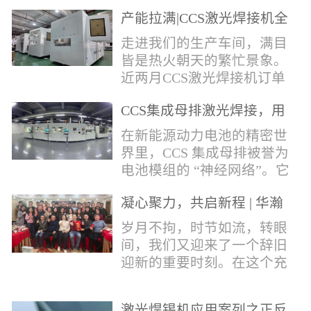
术，针对性推出：经济型锡
产能拉满|CCS激光焊接机全
环挤压成型机、多功能锡环
力量产冲刺
卷绕成型机，两套专业锡环
走进我们的生产车间，满目
制备设备，预制标准化锡环
皆是热火朝天的繁忙景象。
搭配激光定点熔锡工艺，从
近两月CCS激光焊接机订单
锡量源头控制焊接品质，全
全线爆满，生产排期全程饱
方位解决精密电子量产焊接
CCS集成母排激光焊接，用
和，全员火力全开，全力奔
痛点。预制锡环焊接工艺预
微米级工艺守护新能源电池
赴交付节点，用硬核产能响
在新能源动力电池的精密世
制锡环焊接工艺，核心优势
生命线
应市场需求，用严苛品质回
界里，CCS 集成母排被誉为
明显：1.锡料定量可控：锡
馈每一份客户信任。市场认
电池模组的 “神经网络”。它
环设备提前卷绕/挤压成型，
可，订单爆满凭借成熟稳定
不仅负责电芯间的串并联导
每一枚锡环锡含量标准化，
的技术、高效智能的生产优
凝心聚力，共启新程 | 华瀚
电，更承载着电压、温度信
激光一次性熔融，焊点大
势与零缺陷的品控标准，我
激光年度盛典
号的实时采集，是连接电芯
岁月不拘，时节如流，转眼
小、锡厚高度统一...
们的CCS激光焊接机持续斩
与BMS电池管理系统的关键
间，我们又迎来了一个辞旧
获大量订单，近两月产能全
桥梁。而连接这一切的，正
迎新的重要时刻。在这个充
开、排期紧凑，生产线有序
是每一个精密可靠的焊接
满喜悦与期待的岁末年初，
轮转，从零部件精密装配、
点。华瀚激光深耕激光焊接
华瀚激光全体同仁欢聚一
整机调试、性能检测到成品
领域十余载，没有华丽的措
激光焊锡机应用案列之正反