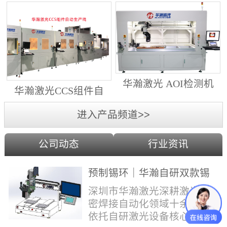
动生产线（纵向线）
射锡膏）激光焊锡机
华瀚激光 AOI检测机
华瀚激光CCS组件自
（型号HA18DM6)
动生产线（横向线）
进入产品频道>>
公司动态
行业资讯
预制锡环｜华瀚自研双款锡
环机，实现焊点标准化量产
深圳市华瀚激光深耕激光精
密焊接自动化领域十余年，
依托自研激光设备核心技