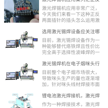
堂，共同回顾了过去一年的
验收，每一道...
辞，只有最朴实的工艺呈
两面插针焊接
奋斗与辉煌，分享了成功的
激光焊锡机应用非常广泛，
现，为客户解决实实在在的
喜悦，并对新的一年充满了
今天我们来看一下这种正反
落地生产难题。决定电池安
无限憧憬。回望过去，铭记
两面插针的插头怎么运用激
全的“微米关卡”随着新能源
辉煌年会伊始，华瀚激光总
光焊锡机的。针对于这种正
汽车与储能市场爆发式增
经理尹建中先生发表了振奋
选用激光锡焊设备应关注哪
反两面都有插针的插头，其
长，CCS...
人心的讲话。他首先对全体
些方面
焊接的方式还是有一定的难
目前，激光锡焊设备作为一
员工在过去一年中的辛勤付
点的，第一回流焊和自动烙
种能够替代烙铁焊且性价比
出和卓越贡献表示了最衷心
铁焊都不合适，因为对面一
完全高于选择性波峰焊的一
的感谢，并全面回顾了公司
侧是塑料，温度过高，塑料
种新的锡焊接设备得到了越
在过去一年里取得的各项成
会烫伤，在加上有干涉，烙
激光锡焊机在电子烟咪头行
来越多的企业关注与使用，
就，其中最值得关注...
铁头不方便下去，目前在大
业的应用
那么在选择激光锡焊设备方
目前整个电子烟市场很大，
多数情况只能采用人工焊
面应该关注哪几点哪？
导致咪头生产的量也逐渐增
接，目前人工成本贵，流动
其一，激光锡焊接设备上
加，针对咪头线材焊接市面
性大，焊接的品质也难保
面的激光器，作为该设备的
上有好几种焊接工艺；1. 传
证。 但采用激光...
动力核心部件，激光器肯定
锂电池激光焊接机，激光焊
统烙铁焊接，优势价格便
是锡焊接设备最至关重要的
锡机厂家如何选？
宜，咪头焊接自动化生产线
作为一种焊接技术，激光焊
一环。目前作为激光锡焊接