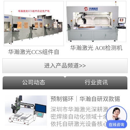
动生产线（纵向线）
射锡膏）激光焊锡机
华瀚激光 AOI检测机
华瀚激光CCS组件自
（型号HA18DM6)
动生产线（横向线）
进入产品频道>>
公司动态
行业资讯
预制锡环｜华瀚自研双款锡
环机，实现焊点标准化量产
深圳市华瀚激光深耕激光精
密焊接自动化领域十余年，
依托自研激光设备核心技