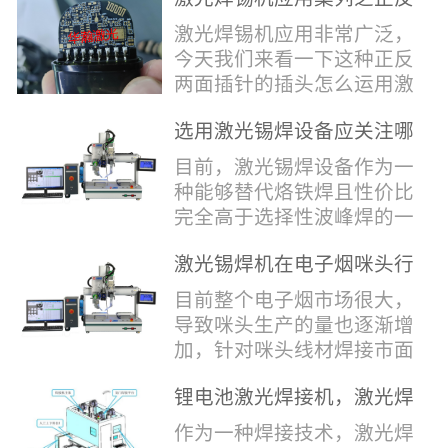
堂，共同回顾了过去一年的
验收，每一道...
辞，只有最朴实的工艺呈
两面插针焊接
奋斗与辉煌，分享了成功的
激光焊锡机应用非常广泛，
现，为客户解决实实在在的
喜悦，并对新的一年充满了
今天我们来看一下这种正反
落地生产难题。决定电池安
无限憧憬。回望过去，铭记
两面插针的插头怎么运用激
全的“微米关卡”随着新能源
辉煌年会伊始，华瀚激光总
光焊锡机的。针对于这种正
汽车与储能市场爆发式增
经理尹建中先生发表了振奋
选用激光锡焊设备应关注哪
反两面都有插针的插头，其
长，CCS...
人心的讲话。他首先对全体
些方面
焊接的方式还是有一定的难
目前，激光锡焊设备作为一
员工在过去一年中的辛勤付
点的，第一回流焊和自动烙
种能够替代烙铁焊且性价比
出和卓越贡献表示了最衷心
铁焊都不合适，因为对面一
完全高于选择性波峰焊的一
的感谢，并全面回顾了公司
侧是塑料，温度过高，塑料
种新的锡焊接设备得到了越
在过去一年里取得的各项成
会烫伤，在加上有干涉，烙
激光锡焊机在电子烟咪头行
来越多的企业关注与使用，
就，其中最值得关注...
铁头不方便下去，目前在大
业的应用
那么在选择激光锡焊设备方
目前整个电子烟市场很大，
多数情况只能采用人工焊
面应该关注哪几点哪？
导致咪头生产的量也逐渐增
接，目前人工成本贵，流动
其一，激光锡焊接设备上
加，针对咪头线材焊接市面
性大，焊接的品质也难保
面的激光器，作为该设备的
上有好几种焊接工艺；1. 传
证。 但采用激光...
动力核心部件，激光器肯定
锂电池激光焊接机，激光焊
统烙铁焊接，优势价格便
是锡焊接设备最至关重要的
锡机厂家如何选？
宜，咪头焊接自动化生产线
作为一种焊接技术，激光焊
一环。目前作为激光锡焊接