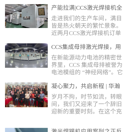
术，针对性推出：经济型锡
产能拉满|CCS激光焊接机全
环挤压成型机、多功能锡环
力量产冲刺
卷绕成型机，两套专业锡环
走进我们的生产车间，满目
制备设备，预制标准化锡环
皆是热火朝天的繁忙景象。
搭配激光定点熔锡工艺，从
近两月CCS激光焊接机订单
锡量源头控制焊接品质，全
全线爆满，生产排期全程饱
方位解决精密电子量产焊接
CCS集成母排激光焊接，用
和，全员火力全开，全力奔
痛点。预制锡环焊接工艺预
微米级工艺守护新能源电池
赴交付节点，用硬核产能响
在新能源动力电池的精密世
制锡环焊接工艺，核心优势
生命线
应市场需求，用严苛品质回
界里，CCS 集成母排被誉为
明显：1.锡料定量可控：锡
馈每一份客户信任。市场认
电池模组的 “神经网络”。它
环设备提前卷绕/挤压成型，
可，订单爆满凭借成熟稳定
不仅负责电芯间的串并联导
每一枚锡环锡含量标准化，
的技术、高效智能的生产优
凝心聚力，共启新程 | 华瀚
电，更承载着电压、温度信
激光一次性熔融，焊点大
势与零缺陷的品控标准，我
激光年度盛典
号的实时采集，是连接电芯
岁月不拘，时节如流，转眼
小、锡厚高度统一...
们的CCS激光焊接机持续斩
与BMS电池管理系统的关键
间，我们又迎来了一个辞旧
获大量订单，近两月产能全
桥梁。而连接这一切的，正
迎新的重要时刻。在这个充
开、排期紧凑，生产线有序
是每一个精密可靠的焊接
满喜悦与期待的岁末年初，
轮转，从零部件精密装配、
点。华瀚激光深耕激光焊接
华瀚激光全体同仁欢聚一
整机调试、性能检测到成品
领域十余载，没有华丽的措
激光焊锡机应用案列之正反