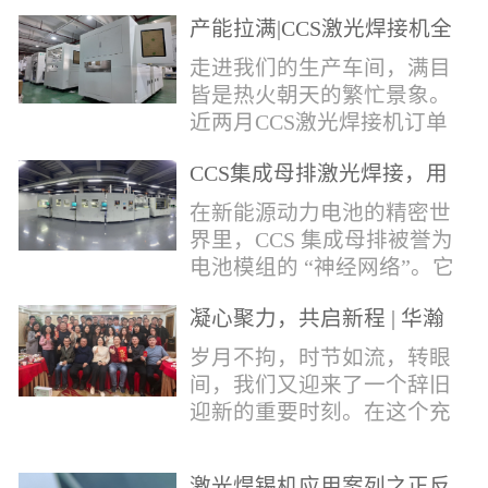
术，针对性推出：经济型锡
产能拉满|CCS激光焊接机全
环挤压成型机、多功能锡环
力量产冲刺
卷绕成型机，两套专业锡环
走进我们的生产车间，满目
制备设备，预制标准化锡环
皆是热火朝天的繁忙景象。
搭配激光定点熔锡工艺，从
近两月CCS激光焊接机订单
锡量源头控制焊接品质，全
全线爆满，生产排期全程饱
方位解决精密电子量产焊接
CCS集成母排激光焊接，用
和，全员火力全开，全力奔
痛点。预制锡环焊接工艺预
微米级工艺守护新能源电池
赴交付节点，用硬核产能响
在新能源动力电池的精密世
制锡环焊接工艺，核心优势
生命线
应市场需求，用严苛品质回
界里，CCS 集成母排被誉为
明显：1.锡料定量可控：锡
馈每一份客户信任。市场认
电池模组的 “神经网络”。它
环设备提前卷绕/挤压成型，
可，订单爆满凭借成熟稳定
不仅负责电芯间的串并联导
每一枚锡环锡含量标准化，
的技术、高效智能的生产优
凝心聚力，共启新程 | 华瀚
电，更承载着电压、温度信
激光一次性熔融，焊点大
势与零缺陷的品控标准，我
激光年度盛典
号的实时采集，是连接电芯
岁月不拘，时节如流，转眼
小、锡厚高度统一...
们的CCS激光焊接机持续斩
与BMS电池管理系统的关键
间，我们又迎来了一个辞旧
获大量订单，近两月产能全
桥梁。而连接这一切的，正
迎新的重要时刻。在这个充
开、排期紧凑，生产线有序
是每一个精密可靠的焊接
满喜悦与期待的岁末年初，
轮转，从零部件精密装配、
点。华瀚激光深耕激光焊接
华瀚激光全体同仁欢聚一
整机调试、性能检测到成品
领域十余载，没有华丽的措
激光焊锡机应用案列之正反