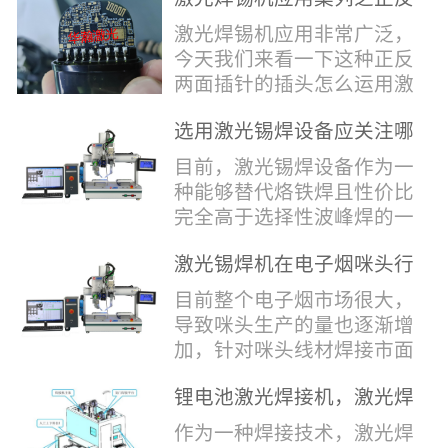
堂，共同回顾了过去一年的
验收，每一道...
辞，只有最朴实的工艺呈
两面插针焊接
奋斗与辉煌，分享了成功的
激光焊锡机应用非常广泛，
现，为客户解决实实在在的
喜悦，并对新的一年充满了
今天我们来看一下这种正反
落地生产难题。决定电池安
无限憧憬。回望过去，铭记
两面插针的插头怎么运用激
全的“微米关卡”随着新能源
辉煌年会伊始，华瀚激光总
光焊锡机的。针对于这种正
汽车与储能市场爆发式增
经理尹建中先生发表了振奋
选用激光锡焊设备应关注哪
反两面都有插针的插头，其
长，CCS...
人心的讲话。他首先对全体
些方面
焊接的方式还是有一定的难
目前，激光锡焊设备作为一
员工在过去一年中的辛勤付
点的，第一回流焊和自动烙
种能够替代烙铁焊且性价比
出和卓越贡献表示了最衷心
铁焊都不合适，因为对面一
完全高于选择性波峰焊的一
的感谢，并全面回顾了公司
侧是塑料，温度过高，塑料
种新的锡焊接设备得到了越
在过去一年里取得的各项成
会烫伤，在加上有干涉，烙
激光锡焊机在电子烟咪头行
来越多的企业关注与使用，
就，其中最值得关注...
铁头不方便下去，目前在大
业的应用
那么在选择激光锡焊设备方
目前整个电子烟市场很大，
多数情况只能采用人工焊
面应该关注哪几点哪？
导致咪头生产的量也逐渐增
接，目前人工成本贵，流动
其一，激光锡焊接设备上
加，针对咪头线材焊接市面
性大，焊接的品质也难保
面的激光器，作为该设备的
上有好几种焊接工艺；1. 传
证。 但采用激光...
动力核心部件，激光器肯定
锂电池激光焊接机，激光焊
统烙铁焊接，优势价格便
是锡焊接设备最至关重要的
锡机厂家如何选？
宜，咪头焊接自动化生产线
作为一种焊接技术，激光焊
一环。目前作为激光锡焊接