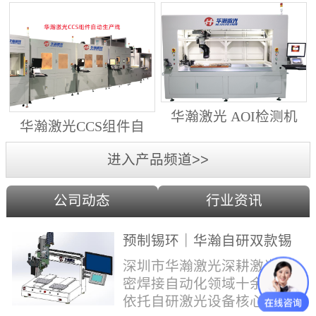
动生产线（纵向线）
射锡膏）激光焊锡机
华瀚激光 AOI检测机
华瀚激光CCS组件自
（型号HA18DM6)
动生产线（横向线）
进入产品频道>>
公司动态
行业资讯
预制锡环｜华瀚自研双款锡
环机，实现焊点标准化量产
深圳市华瀚激光深耕激光精
密焊接自动化领域十余年，
依托自研激光设备核心技