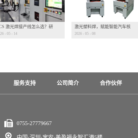
CCS 激光焊接产线怎么选？研
激光塑料焊，赋能智能汽车核
26
-
05
-
14
2026
-
05
-
08
迭代才是核心考量
心部件
服务支持
公司简介
合作伙伴
0755-27779667
中国·深圳·宝安·美盈福永智汇港5楼