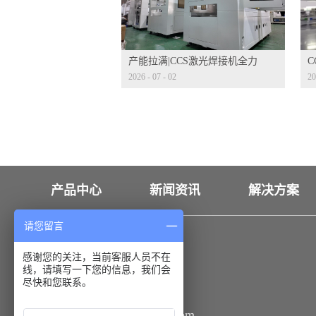
产能拉满|CCS激光焊接机全力
2026
-
07
-
02
20
量产冲刺
发
产品中心
新闻资讯
解决方案
请您留言
联系我们
感谢您的关注，当前客服人员不在
线，请填写一下您的信息，我们会
18926550173
尽快和您联系。
sale@huahanauto.com