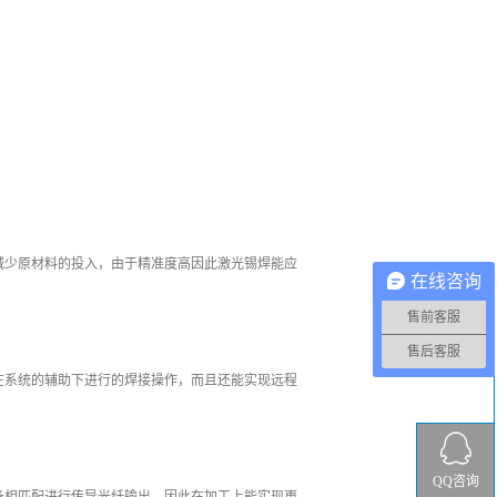
减少原材料的投入，由于精准度高因此激光锡焊能应
在线咨询
售前客服
售后客服
在系统的辅助下进行的焊接操作，而且还能实现远程
QQ咨询
备相匹配进行传导光纤输出，因此在加工上能实现更