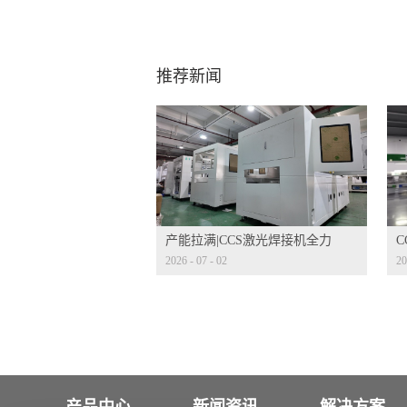
推荐新闻
产能拉满|CCS激光焊接机全力
2026
-
07
-
02
20
量产冲刺
发