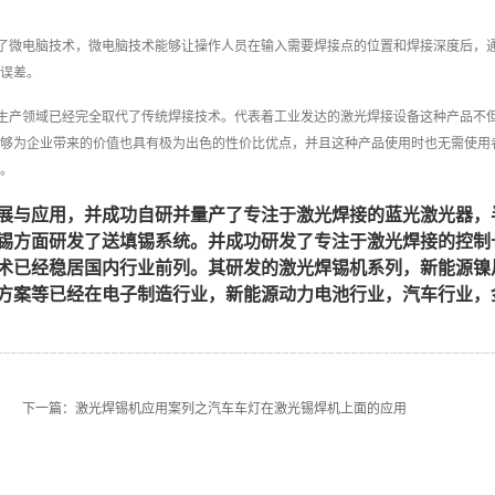
了微电脑技术，微电脑技术能够让操作人员在输入需要焊接点的位置和焊接深度后，
误差。
生产领域已经完全取代了传统焊接技术。代表着工业发达的激光焊接设备这种产品不
够为企业带来的价值也具有极为出色的性价比优点，并且这种产品使用时也无需使用
。
展与应用，并成功自研并量产了专注于激光焊接的蓝光激光器，
锡方面研发了送填锡系统。并成功研发了专注于激光焊接的控制
术已经稳居国内行业前列。其研发的激光焊锡机系列，新能源镍
方案等已经在电子制造行业，新能源动力电池行业，汽车行业，
下一篇：
激光焊锡机应用案列之汽车车灯在激光锡焊机上面的应用