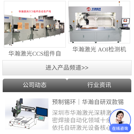
动生产线（纵向线）
射锡膏）激光焊锡机
华瀚激光 AOI检测机
华瀚激光CCS组件自
（型号HA18DM6)
动生产线（横向线）
进入产品频道>>
公司动态
行业资讯
预制锡环｜华瀚自研双款锡
环机，实现焊点标准化量产
深圳市华瀚激光深耕激光精
密焊接自动化领域十余年，
依托自研激光设备核心技