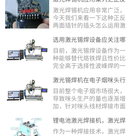
堂，共同回顾了过去一年的
验收，每一道...
辞，只有最朴实的工艺呈
两面插针焊接
奋斗与辉煌，分享了成功的
激光焊锡机应用非常广泛，
现，为客户解决实实在在的
喜悦，并对新的一年充满了
今天我们来看一下这种正反
落地生产难题。决定电池安
无限憧憬。回望过去，铭记
两面插针的插头怎么运用激
全的“微米关卡”随着新能源
辉煌年会伊始，华瀚激光总
光焊锡机的。针对于这种正
汽车与储能市场爆发式增
经理尹建中先生发表了振奋
选用激光锡焊设备应关注哪
反两面都有插针的插头，其
长，CCS...
人心的讲话。他首先对全体
些方面
焊接的方式还是有一定的难
目前，激光锡焊设备作为一
员工在过去一年中的辛勤付
点的，第一回流焊和自动烙
种能够替代烙铁焊且性价比
出和卓越贡献表示了最衷心
铁焊都不合适，因为对面一
完全高于选择性波峰焊的一
的感谢，并全面回顾了公司
侧是塑料，温度过高，塑料
种新的锡焊接设备得到了越
在过去一年里取得的各项成
会烫伤，在加上有干涉，烙
激光锡焊机在电子烟咪头行
来越多的企业关注与使用，
就，其中最值得关注...
铁头不方便下去，目前在大
业的应用
那么在选择激光锡焊设备方
目前整个电子烟市场很大，
多数情况只能采用人工焊
面应该关注哪几点哪？
导致咪头生产的量也逐渐增
接，目前人工成本贵，流动
其一，激光锡焊接设备上
加，针对咪头线材焊接市面
性大，焊接的品质也难保
面的激光器，作为该设备的
上有好几种焊接工艺；1. 传
证。 但采用激光...
动力核心部件，激光器肯定
锂电池激光焊接机，激光焊
统烙铁焊接，优势价格便
是锡焊接设备最至关重要的
锡机厂家如何选？
宜，咪头焊接自动化生产线
作为一种焊接技术，激光焊
一环。目前作为激光锡焊接