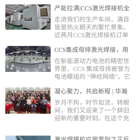
术，针对性推出：经济型锡
产能拉满|CCS激光焊接机全
环挤压成型机、多功能锡环
力量产冲刺
卷绕成型机，两套专业锡环
走进我们的生产车间，满目
制备设备，预制标准化锡环
皆是热火朝天的繁忙景象。
搭配激光定点熔锡工艺，从
近两月CCS激光焊接机订单
锡量源头控制焊接品质，全
全线爆满，生产排期全程饱
方位解决精密电子量产焊接
CCS集成母排激光焊接，用
和，全员火力全开，全力奔
痛点。预制锡环焊接工艺预
微米级工艺守护新能源电池
赴交付节点，用硬核产能响
在新能源动力电池的精密世
制锡环焊接工艺，核心优势
生命线
应市场需求，用严苛品质回
界里，CCS 集成母排被誉为
明显：1.锡料定量可控：锡
馈每一份客户信任。市场认
电池模组的 “神经网络”。它
环设备提前卷绕/挤压成型，
可，订单爆满凭借成熟稳定
不仅负责电芯间的串并联导
每一枚锡环锡含量标准化，
的技术、高效智能的生产优
凝心聚力，共启新程 | 华瀚
电，更承载着电压、温度信
激光一次性熔融，焊点大
势与零缺陷的品控标准，我
激光年度盛典
号的实时采集，是连接电芯
岁月不拘，时节如流，转眼
小、锡厚高度统一...
们的CCS激光焊接机持续斩
与BMS电池管理系统的关键
间，我们又迎来了一个辞旧
获大量订单，近两月产能全
桥梁。而连接这一切的，正
迎新的重要时刻。在这个充
开、排期紧凑，生产线有序
是每一个精密可靠的焊接
满喜悦与期待的岁末年初，
轮转，从零部件精密装配、
点。华瀚激光深耕激光焊接
华瀚激光全体同仁欢聚一
整机调试、性能检测到成品
领域十余载，没有华丽的措
激光焊锡机应用案列之正反