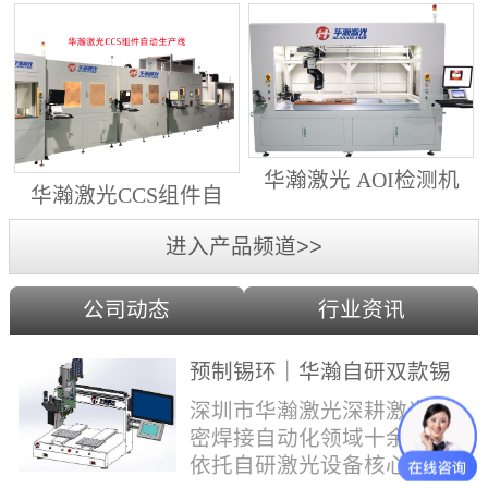
动生产线（纵向线）
射锡膏）激光焊锡机
华瀚激光 AOI检测机
华瀚激光CCS组件自
（型号HA18DM6)
动生产线（横向线）
进入产品频道>>
公司动态
行业资讯
预制锡环｜华瀚自研双款锡
环机，实现焊点标准化量产
深圳市华瀚激光深耕激光精
密焊接自动化领域十余年，
依托自研激光设备核心技