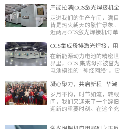
术，针对性推出：经济型锡
产能拉满|CCS激光焊接机全
环挤压成型机、多功能锡环
力量产冲刺
卷绕成型机，两套专业锡环
走进我们的生产车间，满目
制备设备，预制标准化锡环
皆是热火朝天的繁忙景象。
搭配激光定点熔锡工艺，从
近两月CCS激光焊接机订单
锡量源头控制焊接品质，全
全线爆满，生产排期全程饱
方位解决精密电子量产焊接
CCS集成母排激光焊接，用
和，全员火力全开，全力奔
痛点。预制锡环焊接工艺预
微米级工艺守护新能源电池
赴交付节点，用硬核产能响
在新能源动力电池的精密世
制锡环焊接工艺，核心优势
生命线
应市场需求，用严苛品质回
界里，CCS 集成母排被誉为
明显：1.锡料定量可控：锡
馈每一份客户信任。市场认
电池模组的 “神经网络”。它
环设备提前卷绕/挤压成型，
可，订单爆满凭借成熟稳定
不仅负责电芯间的串并联导
每一枚锡环锡含量标准化，
的技术、高效智能的生产优
凝心聚力，共启新程 | 华瀚
电，更承载着电压、温度信
激光一次性熔融，焊点大
势与零缺陷的品控标准，我
激光年度盛典
号的实时采集，是连接电芯
岁月不拘，时节如流，转眼
小、锡厚高度统一...
们的CCS激光焊接机持续斩
与BMS电池管理系统的关键
间，我们又迎来了一个辞旧
获大量订单，近两月产能全
桥梁。而连接这一切的，正
迎新的重要时刻。在这个充
开、排期紧凑，生产线有序
是每一个精密可靠的焊接
满喜悦与期待的岁末年初，
轮转，从零部件精密装配、
点。华瀚激光深耕激光焊接
华瀚激光全体同仁欢聚一
整机调试、性能检测到成品
领域十余载，没有华丽的措
激光焊锡机应用案列之正反