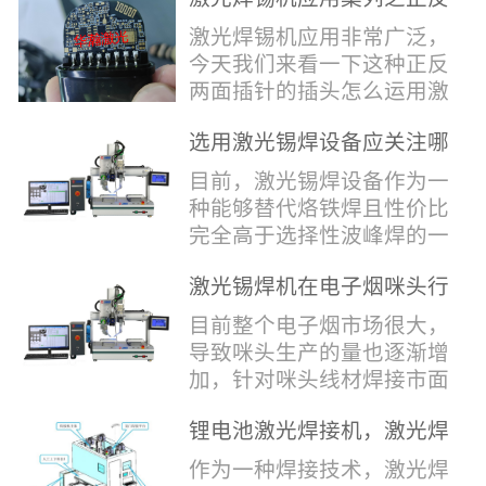
堂，共同回顾了过去一年的
验收，每一道...
辞，只有最朴实的工艺呈
两面插针焊接
奋斗与辉煌，分享了成功的
激光焊锡机应用非常广泛，
现，为客户解决实实在在的
喜悦，并对新的一年充满了
今天我们来看一下这种正反
落地生产难题。决定电池安
无限憧憬。回望过去，铭记
两面插针的插头怎么运用激
全的“微米关卡”随着新能源
辉煌年会伊始，华瀚激光总
光焊锡机的。针对于这种正
汽车与储能市场爆发式增
经理尹建中先生发表了振奋
选用激光锡焊设备应关注哪
反两面都有插针的插头，其
长，CCS...
人心的讲话。他首先对全体
些方面
焊接的方式还是有一定的难
目前，激光锡焊设备作为一
员工在过去一年中的辛勤付
点的，第一回流焊和自动烙
种能够替代烙铁焊且性价比
出和卓越贡献表示了最衷心
铁焊都不合适，因为对面一
完全高于选择性波峰焊的一
的感谢，并全面回顾了公司
侧是塑料，温度过高，塑料
种新的锡焊接设备得到了越
在过去一年里取得的各项成
会烫伤，在加上有干涉，烙
激光锡焊机在电子烟咪头行
来越多的企业关注与使用，
就，其中最值得关注...
铁头不方便下去，目前在大
业的应用
那么在选择激光锡焊设备方
目前整个电子烟市场很大，
多数情况只能采用人工焊
面应该关注哪几点哪？
导致咪头生产的量也逐渐增
接，目前人工成本贵，流动
其一，激光锡焊接设备上
加，针对咪头线材焊接市面
性大，焊接的品质也难保
面的激光器，作为该设备的
上有好几种焊接工艺；1. 传
证。 但采用激光...
动力核心部件，激光器肯定
锂电池激光焊接机，激光焊
统烙铁焊接，优势价格便
是锡焊接设备最至关重要的
锡机厂家如何选？
宜，咪头焊接自动化生产线
作为一种焊接技术，激光焊
一环。目前作为激光锡焊接