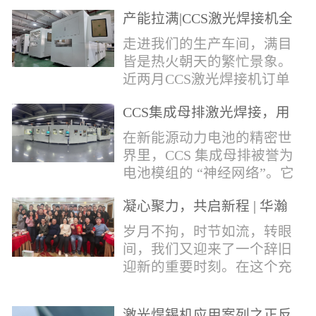
术，针对性推出：经济型锡
产能拉满|CCS激光焊接机全
环挤压成型机、多功能锡环
力量产冲刺
卷绕成型机，两套专业锡环
走进我们的生产车间，满目
制备设备，预制标准化锡环
皆是热火朝天的繁忙景象。
搭配激光定点熔锡工艺，从
近两月CCS激光焊接机订单
锡量源头控制焊接品质，全
全线爆满，生产排期全程饱
方位解决精密电子量产焊接
CCS集成母排激光焊接，用
和，全员火力全开，全力奔
痛点。预制锡环焊接工艺预
微米级工艺守护新能源电池
赴交付节点，用硬核产能响
在新能源动力电池的精密世
制锡环焊接工艺，核心优势
生命线
应市场需求，用严苛品质回
界里，CCS 集成母排被誉为
明显：1.锡料定量可控：锡
馈每一份客户信任。市场认
电池模组的 “神经网络”。它
环设备提前卷绕/挤压成型，
可，订单爆满凭借成熟稳定
不仅负责电芯间的串并联导
每一枚锡环锡含量标准化，
的技术、高效智能的生产优
凝心聚力，共启新程 | 华瀚
电，更承载着电压、温度信
激光一次性熔融，焊点大
势与零缺陷的品控标准，我
激光年度盛典
号的实时采集，是连接电芯
岁月不拘，时节如流，转眼
小、锡厚高度统一...
们的CCS激光焊接机持续斩
与BMS电池管理系统的关键
间，我们又迎来了一个辞旧
获大量订单，近两月产能全
桥梁。而连接这一切的，正
迎新的重要时刻。在这个充
开、排期紧凑，生产线有序
是每一个精密可靠的焊接
满喜悦与期待的岁末年初，
轮转，从零部件精密装配、
点。华瀚激光深耕激光焊接
华瀚激光全体同仁欢聚一
整机调试、性能检测到成品
领域十余载，没有华丽的措
激光焊锡机应用案列之正反