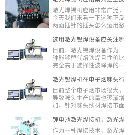
堂，共同回顾了过去一年的
验收，每一道...
辞，只有最朴实的工艺呈
两面插针焊接
奋斗与辉煌，分享了成功的
激光焊锡机应用非常广泛，
现，为客户解决实实在在的
喜悦，并对新的一年充满了
今天我们来看一下这种正反
落地生产难题。决定电池安
无限憧憬。回望过去，铭记
两面插针的插头怎么运用激
全的“微米关卡”随着新能源
辉煌年会伊始，华瀚激光总
光焊锡机的。针对于这种正
汽车与储能市场爆发式增
经理尹建中先生发表了振奋
选用激光锡焊设备应关注哪
反两面都有插针的插头，其
长，CCS...
人心的讲话。他首先对全体
些方面
焊接的方式还是有一定的难
目前，激光锡焊设备作为一
员工在过去一年中的辛勤付
点的，第一回流焊和自动烙
种能够替代烙铁焊且性价比
出和卓越贡献表示了最衷心
铁焊都不合适，因为对面一
完全高于选择性波峰焊的一
的感谢，并全面回顾了公司
侧是塑料，温度过高，塑料
种新的锡焊接设备得到了越
在过去一年里取得的各项成
会烫伤，在加上有干涉，烙
激光锡焊机在电子烟咪头行
来越多的企业关注与使用，
就，其中最值得关注...
铁头不方便下去，目前在大
业的应用
那么在选择激光锡焊设备方
目前整个电子烟市场很大，
多数情况只能采用人工焊
面应该关注哪几点哪？
导致咪头生产的量也逐渐增
接，目前人工成本贵，流动
其一，激光锡焊接设备上
加，针对咪头线材焊接市面
性大，焊接的品质也难保
面的激光器，作为该设备的
上有好几种焊接工艺；1. 传
证。 但采用激光...
动力核心部件，激光器肯定
锂电池激光焊接机，激光焊
统烙铁焊接，优势价格便
是锡焊接设备最至关重要的
锡机厂家如何选？
宜，咪头焊接自动化生产线
作为一种焊接技术，激光焊
一环。目前作为激光锡焊接