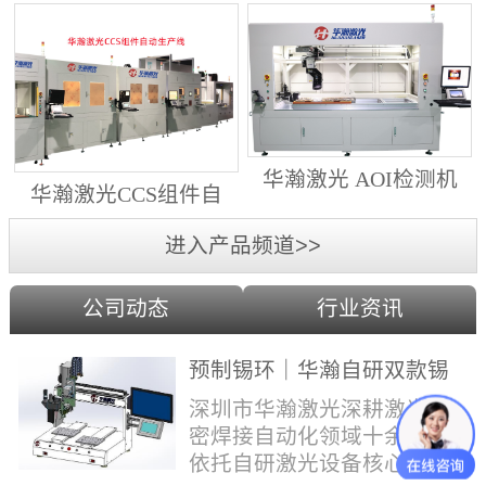
动生产线（纵向线）
射锡膏）激光焊锡机
华瀚激光 AOI检测机
华瀚激光CCS组件自
（型号HA18DM6)
动生产线（横向线）
进入产品频道>>
公司动态
行业资讯
预制锡环｜华瀚自研双款锡
环机，实现焊点标准化量产
深圳市华瀚激光深耕激光精
密焊接自动化领域十余年，
依托自研激光设备核心技