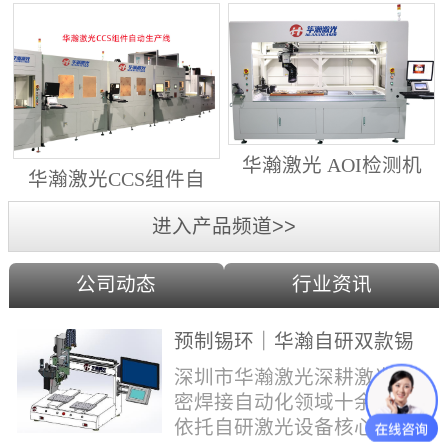
动生产线（纵向线）
射锡膏）激光焊锡机
华瀚激光 AOI检测机
华瀚激光CCS组件自
（型号HA18DM6)
动生产线（横向线）
进入产品频道>>
公司动态
行业资讯
预制锡环｜华瀚自研双款锡
环机，实现焊点标准化量产
深圳市华瀚激光深耕激光精
密焊接自动化领域十余年，
依托自研激光设备核心技