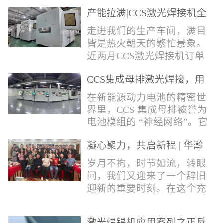
术，针对性推出：经济型锡
产能拉满|CCS激光焊接机全
环挤压成型机、多功能锡环
力量产冲刺
卷绕成型机，两套专业锡环
走进我们的生产车间，满目
制备设备，预制标准化锡环
皆是热火朝天的繁忙景象。
搭配激光定点熔锡工艺，从
近两月CCS激光焊接机订单
锡量源头控制焊接品质，全
全线爆满，生产排期全程饱
方位解决精密电子量产焊接
CCS集成母排激光焊接，用
和，全员火力全开，全力奔
痛点。预制锡环焊接工艺预
微米级工艺守护新能源电池
赴交付节点，用硬核产能响
在新能源动力电池的精密世
制锡环焊接工艺，核心优势
生命线
应市场需求，用严苛品质回
界里，CCS 集成母排被誉为
明显：1.锡料定量可控：锡
馈每一份客户信任。市场认
电池模组的 “神经网络”。它
环设备提前卷绕/挤压成型，
可，订单爆满凭借成熟稳定
不仅负责电芯间的串并联导
每一枚锡环锡含量标准化，
的技术、高效智能的生产优
凝心聚力，共启新程 | 华瀚
电，更承载着电压、温度信
激光一次性熔融，焊点大
势与零缺陷的品控标准，我
激光年度盛典
号的实时采集，是连接电芯
岁月不拘，时节如流，转眼
小、锡厚高度统一...
们的CCS激光焊接机持续斩
与BMS电池管理系统的关键
间，我们又迎来了一个辞旧
获大量订单，近两月产能全
桥梁。而连接这一切的，正
迎新的重要时刻。在这个充
开、排期紧凑，生产线有序
是每一个精密可靠的焊接
满喜悦与期待的岁末年初，
轮转，从零部件精密装配、
点。华瀚激光深耕激光焊接
华瀚激光全体同仁欢聚一
整机调试、性能检测到成品
领域十余载，没有华丽的措
激光焊锡机应用案列之正反