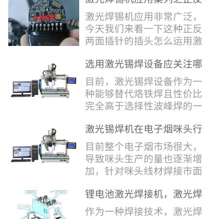
堂，共同回顾了过去一年的
验收，每一道...
辞，只有最朴实的工艺呈
两面插针焊接
奋斗与辉煌，分享了成功的
激光焊锡机应用非常广泛，
现，为客户解决实实在在的
喜悦，并对新的一年充满了
今天我们来看一下这种正反
落地生产难题。决定电池安
无限憧憬。回望过去，铭记
两面插针的插头怎么运用激
全的“微米关卡”随着新能源
辉煌年会伊始，华瀚激光总
光焊锡机的。针对于这种正
汽车与储能市场爆发式增
经理尹建中先生发表了振奋
选用激光锡焊设备应关注哪
反两面都有插针的插头，其
长，CCS...
人心的讲话。他首先对全体
些方面
焊接的方式还是有一定的难
目前，激光锡焊设备作为一
员工在过去一年中的辛勤付
点的，第一回流焊和自动烙
种能够替代烙铁焊且性价比
出和卓越贡献表示了最衷心
铁焊都不合适，因为对面一
完全高于选择性波峰焊的一
的感谢，并全面回顾了公司
侧是塑料，温度过高，塑料
种新的锡焊接设备得到了越
在过去一年里取得的各项成
会烫伤，在加上有干涉，烙
激光锡焊机在电子烟咪头行
来越多的企业关注与使用，
就，其中最值得关注...
铁头不方便下去，目前在大
业的应用
那么在选择激光锡焊设备方
目前整个电子烟市场很大，
多数情况只能采用人工焊
面应该关注哪几点哪？
导致咪头生产的量也逐渐增
接，目前人工成本贵，流动
其一，激光锡焊接设备上
加，针对咪头线材焊接市面
性大，焊接的品质也难保
面的激光器，作为该设备的
上有好几种焊接工艺；1. 传
证。 但采用激光...
动力核心部件，激光器肯定
锂电池激光焊接机，激光焊
统烙铁焊接，优势价格便
是锡焊接设备最至关重要的
锡机厂家如何选？
宜，咪头焊接自动化生产线
作为一种焊接技术，激光焊
一环。目前作为激光锡焊接