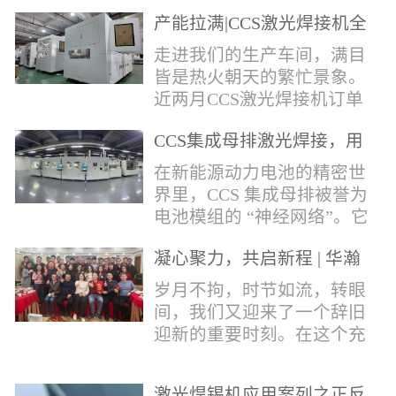
术，针对性推出：经济型锡
产能拉满|CCS激光焊接机全
环挤压成型机、多功能锡环
力量产冲刺
卷绕成型机，两套专业锡环
走进我们的生产车间，满目
制备设备，预制标准化锡环
皆是热火朝天的繁忙景象。
搭配激光定点熔锡工艺，从
近两月CCS激光焊接机订单
锡量源头控制焊接品质，全
全线爆满，生产排期全程饱
方位解决精密电子量产焊接
CCS集成母排激光焊接，用
和，全员火力全开，全力奔
痛点。预制锡环焊接工艺预
微米级工艺守护新能源电池
赴交付节点，用硬核产能响
在新能源动力电池的精密世
制锡环焊接工艺，核心优势
生命线
应市场需求，用严苛品质回
界里，CCS 集成母排被誉为
明显：1.锡料定量可控：锡
馈每一份客户信任。市场认
电池模组的 “神经网络”。它
环设备提前卷绕/挤压成型，
可，订单爆满凭借成熟稳定
不仅负责电芯间的串并联导
每一枚锡环锡含量标准化，
的技术、高效智能的生产优
凝心聚力，共启新程 | 华瀚
电，更承载着电压、温度信
激光一次性熔融，焊点大
势与零缺陷的品控标准，我
激光年度盛典
号的实时采集，是连接电芯
岁月不拘，时节如流，转眼
小、锡厚高度统一...
们的CCS激光焊接机持续斩
与BMS电池管理系统的关键
间，我们又迎来了一个辞旧
获大量订单，近两月产能全
桥梁。而连接这一切的，正
迎新的重要时刻。在这个充
开、排期紧凑，生产线有序
是每一个精密可靠的焊接
满喜悦与期待的岁末年初，
轮转，从零部件精密装配、
点。华瀚激光深耕激光焊接
华瀚激光全体同仁欢聚一
整机调试、性能检测到成品
领域十余载，没有华丽的措
激光焊锡机应用案列之正反