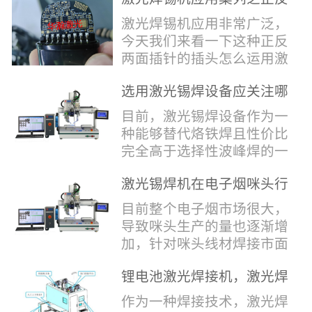
堂，共同回顾了过去一年的
验收，每一道...
辞，只有最朴实的工艺呈
两面插针焊接
奋斗与辉煌，分享了成功的
激光焊锡机应用非常广泛，
现，为客户解决实实在在的
喜悦，并对新的一年充满了
今天我们来看一下这种正反
落地生产难题。决定电池安
无限憧憬。回望过去，铭记
两面插针的插头怎么运用激
全的“微米关卡”随着新能源
辉煌年会伊始，华瀚激光总
光焊锡机的。针对于这种正
汽车与储能市场爆发式增
经理尹建中先生发表了振奋
选用激光锡焊设备应关注哪
反两面都有插针的插头，其
长，CCS...
人心的讲话。他首先对全体
些方面
焊接的方式还是有一定的难
目前，激光锡焊设备作为一
员工在过去一年中的辛勤付
点的，第一回流焊和自动烙
种能够替代烙铁焊且性价比
出和卓越贡献表示了最衷心
铁焊都不合适，因为对面一
完全高于选择性波峰焊的一
的感谢，并全面回顾了公司
侧是塑料，温度过高，塑料
种新的锡焊接设备得到了越
在过去一年里取得的各项成
会烫伤，在加上有干涉，烙
激光锡焊机在电子烟咪头行
来越多的企业关注与使用，
就，其中最值得关注...
铁头不方便下去，目前在大
业的应用
那么在选择激光锡焊设备方
目前整个电子烟市场很大，
多数情况只能采用人工焊
面应该关注哪几点哪？
导致咪头生产的量也逐渐增
接，目前人工成本贵，流动
其一，激光锡焊接设备上
加，针对咪头线材焊接市面
性大，焊接的品质也难保
面的激光器，作为该设备的
上有好几种焊接工艺；1. 传
证。 但采用激光...
动力核心部件，激光器肯定
锂电池激光焊接机，激光焊
统烙铁焊接，优势价格便
是锡焊接设备最至关重要的
锡机厂家如何选？
宜，咪头焊接自动化生产线
作为一种焊接技术，激光焊
一环。目前作为激光锡焊接