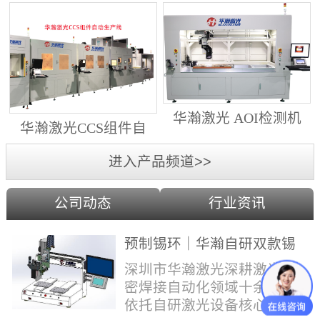
动生产线（纵向线）
射锡膏）激光焊锡机
华瀚激光 AOI检测机
华瀚激光CCS组件自
（型号HA18DM6)
动生产线（横向线）
进入产品频道>>
公司动态
行业资讯
预制锡环｜华瀚自研双款锡
环机，实现焊点标准化量产
深圳市华瀚激光深耕激光精
密焊接自动化领域十余年，
依托自研激光设备核心技