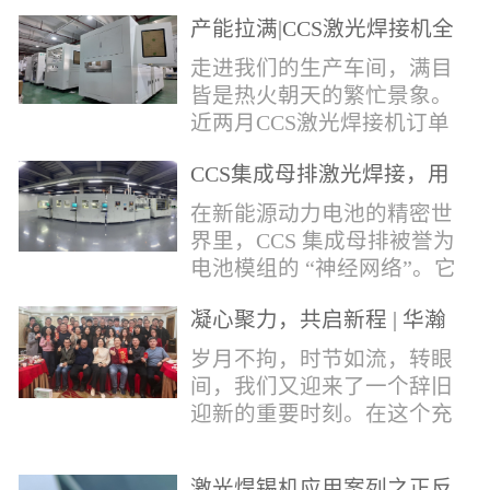
术，针对性推出：经济型锡
产能拉满|CCS激光焊接机全
环挤压成型机、多功能锡环
力量产冲刺
卷绕成型机，两套专业锡环
走进我们的生产车间，满目
制备设备，预制标准化锡环
皆是热火朝天的繁忙景象。
搭配激光定点熔锡工艺，从
近两月CCS激光焊接机订单
锡量源头控制焊接品质，全
全线爆满，生产排期全程饱
方位解决精密电子量产焊接
CCS集成母排激光焊接，用
和，全员火力全开，全力奔
痛点。预制锡环焊接工艺预
微米级工艺守护新能源电池
赴交付节点，用硬核产能响
在新能源动力电池的精密世
制锡环焊接工艺，核心优势
生命线
应市场需求，用严苛品质回
界里，CCS 集成母排被誉为
明显：1.锡料定量可控：锡
馈每一份客户信任。市场认
电池模组的 “神经网络”。它
环设备提前卷绕/挤压成型，
可，订单爆满凭借成熟稳定
不仅负责电芯间的串并联导
每一枚锡环锡含量标准化，
的技术、高效智能的生产优
凝心聚力，共启新程 | 华瀚
电，更承载着电压、温度信
激光一次性熔融，焊点大
势与零缺陷的品控标准，我
激光年度盛典
号的实时采集，是连接电芯
岁月不拘，时节如流，转眼
小、锡厚高度统一...
们的CCS激光焊接机持续斩
与BMS电池管理系统的关键
间，我们又迎来了一个辞旧
获大量订单，近两月产能全
桥梁。而连接这一切的，正
迎新的重要时刻。在这个充
开、排期紧凑，生产线有序
是每一个精密可靠的焊接
满喜悦与期待的岁末年初，
轮转，从零部件精密装配、
点。华瀚激光深耕激光焊接
华瀚激光全体同仁欢聚一
整机调试、性能检测到成品
领域十余载，没有华丽的措
激光焊锡机应用案列之正反