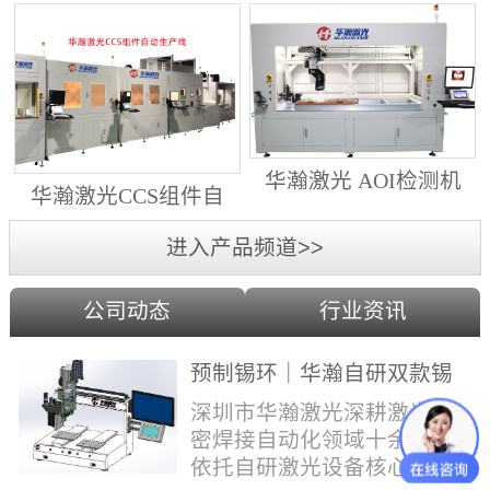
动生产线（纵向线）
射锡膏）激光焊锡机
华瀚激光 AOI检测机
华瀚激光CCS组件自
（型号HA18DM6)
动生产线（横向线）
进入产品频道>>
公司动态
行业资讯
预制锡环｜华瀚自研双款锡
环机，实现焊点标准化量产
深圳市华瀚激光深耕激光精
密焊接自动化领域十余年，
依托自研激光设备核心技