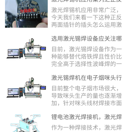
堂，共同回顾了过去一年的
验收，每一道...
辞，只有最朴实的工艺呈
两面插针焊接
奋斗与辉煌，分享了成功的
激光焊锡机应用非常广泛，
现，为客户解决实实在在的
喜悦，并对新的一年充满了
今天我们来看一下这种正反
落地生产难题。决定电池安
无限憧憬。回望过去，铭记
两面插针的插头怎么运用激
全的“微米关卡”随着新能源
辉煌年会伊始，华瀚激光总
光焊锡机的。针对于这种正
汽车与储能市场爆发式增
经理尹建中先生发表了振奋
选用激光锡焊设备应关注哪
反两面都有插针的插头，其
长，CCS...
人心的讲话。他首先对全体
些方面
焊接的方式还是有一定的难
目前，激光锡焊设备作为一
员工在过去一年中的辛勤付
点的，第一回流焊和自动烙
种能够替代烙铁焊且性价比
出和卓越贡献表示了最衷心
铁焊都不合适，因为对面一
完全高于选择性波峰焊的一
的感谢，并全面回顾了公司
侧是塑料，温度过高，塑料
种新的锡焊接设备得到了越
在过去一年里取得的各项成
会烫伤，在加上有干涉，烙
激光锡焊机在电子烟咪头行
来越多的企业关注与使用，
就，其中最值得关注...
铁头不方便下去，目前在大
业的应用
那么在选择激光锡焊设备方
目前整个电子烟市场很大，
多数情况只能采用人工焊
面应该关注哪几点哪？
导致咪头生产的量也逐渐增
接，目前人工成本贵，流动
其一，激光锡焊接设备上
加，针对咪头线材焊接市面
性大，焊接的品质也难保
面的激光器，作为该设备的
上有好几种焊接工艺；1. 传
证。 但采用激光...
动力核心部件，激光器肯定
锂电池激光焊接机，激光焊
统烙铁焊接，优势价格便
是锡焊接设备最至关重要的
锡机厂家如何选？
宜，咪头焊接自动化生产线
作为一种焊接技术，激光焊
一环。目前作为激光锡焊接