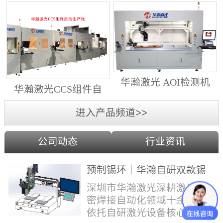
动生产线（纵向线）
射锡膏）激光焊锡机
华瀚激光 AOI检测机
华瀚激光CCS组件自
（型号HA18DM6)
动生产线（横向线）
进入产品频道>>
公司动态
行业资讯
预制锡环｜华瀚自研双款锡
环机，实现焊点标准化量产
深圳市华瀚激光深耕激光精
密焊接自动化领域十余年，
依托自研激光设备核心技