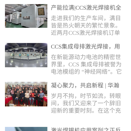
术，针对性推出：经济型锡
产能拉满|CCS激光焊接机全
环挤压成型机、多功能锡环
力量产冲刺
卷绕成型机，两套专业锡环
走进我们的生产车间，满目
制备设备，预制标准化锡环
皆是热火朝天的繁忙景象。
搭配激光定点熔锡工艺，从
近两月CCS激光焊接机订单
锡量源头控制焊接品质，全
全线爆满，生产排期全程饱
方位解决精密电子量产焊接
CCS集成母排激光焊接，用
和，全员火力全开，全力奔
痛点。预制锡环焊接工艺预
微米级工艺守护新能源电池
赴交付节点，用硬核产能响
在新能源动力电池的精密世
制锡环焊接工艺，核心优势
生命线
应市场需求，用严苛品质回
界里，CCS 集成母排被誉为
明显：1.锡料定量可控：锡
馈每一份客户信任。市场认
电池模组的 “神经网络”。它
环设备提前卷绕/挤压成型，
可，订单爆满凭借成熟稳定
不仅负责电芯间的串并联导
每一枚锡环锡含量标准化，
的技术、高效智能的生产优
凝心聚力，共启新程 | 华瀚
电，更承载着电压、温度信
激光一次性熔融，焊点大
势与零缺陷的品控标准，我
激光年度盛典
号的实时采集，是连接电芯
岁月不拘，时节如流，转眼
小、锡厚高度统一...
们的CCS激光焊接机持续斩
与BMS电池管理系统的关键
间，我们又迎来了一个辞旧
获大量订单，近两月产能全
桥梁。而连接这一切的，正
迎新的重要时刻。在这个充
开、排期紧凑，生产线有序
是每一个精密可靠的焊接
满喜悦与期待的岁末年初，
轮转，从零部件精密装配、
点。华瀚激光深耕激光焊接
华瀚激光全体同仁欢聚一
整机调试、性能检测到成品
领域十余载，没有华丽的措
激光焊锡机应用案列之正反