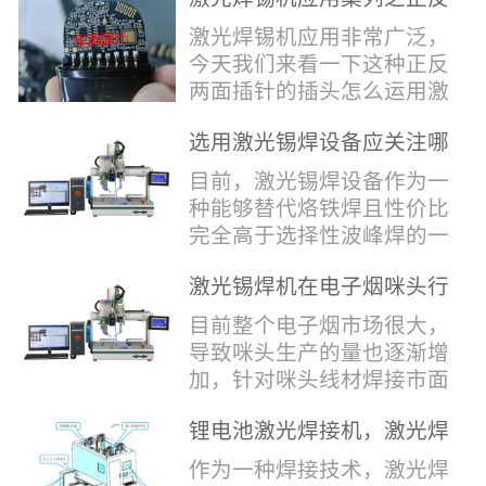
堂，共同回顾了过去一年的
验收，每一道...
辞，只有最朴实的工艺呈
两面插针焊接
奋斗与辉煌，分享了成功的
激光焊锡机应用非常广泛，
现，为客户解决实实在在的
喜悦，并对新的一年充满了
今天我们来看一下这种正反
落地生产难题。决定电池安
无限憧憬。回望过去，铭记
两面插针的插头怎么运用激
全的“微米关卡”随着新能源
辉煌年会伊始，华瀚激光总
光焊锡机的。针对于这种正
汽车与储能市场爆发式增
经理尹建中先生发表了振奋
选用激光锡焊设备应关注哪
反两面都有插针的插头，其
长，CCS...
人心的讲话。他首先对全体
些方面
焊接的方式还是有一定的难
目前，激光锡焊设备作为一
员工在过去一年中的辛勤付
点的，第一回流焊和自动烙
种能够替代烙铁焊且性价比
出和卓越贡献表示了最衷心
铁焊都不合适，因为对面一
完全高于选择性波峰焊的一
的感谢，并全面回顾了公司
侧是塑料，温度过高，塑料
种新的锡焊接设备得到了越
在过去一年里取得的各项成
会烫伤，在加上有干涉，烙
激光锡焊机在电子烟咪头行
来越多的企业关注与使用，
就，其中最值得关注...
铁头不方便下去，目前在大
业的应用
那么在选择激光锡焊设备方
目前整个电子烟市场很大，
多数情况只能采用人工焊
面应该关注哪几点哪？
导致咪头生产的量也逐渐增
接，目前人工成本贵，流动
其一，激光锡焊接设备上
加，针对咪头线材焊接市面
性大，焊接的品质也难保
面的激光器，作为该设备的
上有好几种焊接工艺；1. 传
证。 但采用激光...
动力核心部件，激光器肯定
锂电池激光焊接机，激光焊
统烙铁焊接，优势价格便
是锡焊接设备最至关重要的
锡机厂家如何选？
宜，咪头焊接自动化生产线
作为一种焊接技术，激光焊
一环。目前作为激光锡焊接