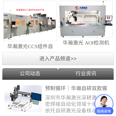
动生产线（纵向线）
射锡膏）激光焊锡机
华瀚激光 AOI检测机
华瀚激光CCS组件自
（型号HA18DM6)
动生产线（横向线）
进入产品频道>>
公司动态
行业资讯
预制锡环｜华瀚自研双款锡
环机，实现焊点标准化量产
深圳市华瀚激光深耕激光精
密焊接自动化领域十余年，
依托自研激光设备核心技