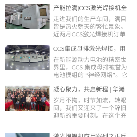
术，针对性推出：经济型锡
产能拉满|CCS激光焊接机全
环挤压成型机、多功能锡环
力量产冲刺
卷绕成型机，两套专业锡环
走进我们的生产车间，满目
制备设备，预制标准化锡环
皆是热火朝天的繁忙景象。
搭配激光定点熔锡工艺，从
近两月CCS激光焊接机订单
锡量源头控制焊接品质，全
全线爆满，生产排期全程饱
方位解决精密电子量产焊接
CCS集成母排激光焊接，用
和，全员火力全开，全力奔
痛点。预制锡环焊接工艺预
微米级工艺守护新能源电池
赴交付节点，用硬核产能响
在新能源动力电池的精密世
制锡环焊接工艺，核心优势
生命线
应市场需求，用严苛品质回
界里，CCS 集成母排被誉为
明显：1.锡料定量可控：锡
馈每一份客户信任。市场认
电池模组的 “神经网络”。它
环设备提前卷绕/挤压成型，
可，订单爆满凭借成熟稳定
不仅负责电芯间的串并联导
每一枚锡环锡含量标准化，
的技术、高效智能的生产优
凝心聚力，共启新程 | 华瀚
电，更承载着电压、温度信
激光一次性熔融，焊点大
势与零缺陷的品控标准，我
激光年度盛典
号的实时采集，是连接电芯
岁月不拘，时节如流，转眼
小、锡厚高度统一...
们的CCS激光焊接机持续斩
与BMS电池管理系统的关键
间，我们又迎来了一个辞旧
获大量订单，近两月产能全
桥梁。而连接这一切的，正
迎新的重要时刻。在这个充
开、排期紧凑，生产线有序
是每一个精密可靠的焊接
满喜悦与期待的岁末年初，
轮转，从零部件精密装配、
点。华瀚激光深耕激光焊接
华瀚激光全体同仁欢聚一
整机调试、性能检测到成品
领域十余载，没有华丽的措
激光焊锡机应用案列之正反