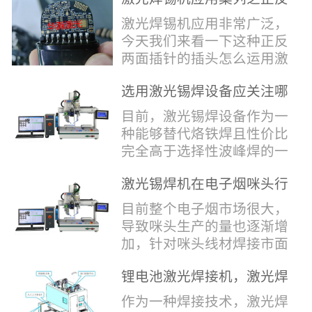
堂，共同回顾了过去一年的
验收，每一道...
辞，只有最朴实的工艺呈
两面插针焊接
奋斗与辉煌，分享了成功的
激光焊锡机应用非常广泛，
现，为客户解决实实在在的
喜悦，并对新的一年充满了
今天我们来看一下这种正反
落地生产难题。决定电池安
无限憧憬。回望过去，铭记
两面插针的插头怎么运用激
全的“微米关卡”随着新能源
辉煌年会伊始，华瀚激光总
光焊锡机的。针对于这种正
汽车与储能市场爆发式增
经理尹建中先生发表了振奋
选用激光锡焊设备应关注哪
反两面都有插针的插头，其
长，CCS...
人心的讲话。他首先对全体
些方面
焊接的方式还是有一定的难
目前，激光锡焊设备作为一
员工在过去一年中的辛勤付
点的，第一回流焊和自动烙
种能够替代烙铁焊且性价比
出和卓越贡献表示了最衷心
铁焊都不合适，因为对面一
完全高于选择性波峰焊的一
的感谢，并全面回顾了公司
侧是塑料，温度过高，塑料
种新的锡焊接设备得到了越
在过去一年里取得的各项成
会烫伤，在加上有干涉，烙
激光锡焊机在电子烟咪头行
来越多的企业关注与使用，
就，其中最值得关注...
铁头不方便下去，目前在大
业的应用
那么在选择激光锡焊设备方
目前整个电子烟市场很大，
多数情况只能采用人工焊
面应该关注哪几点哪？
导致咪头生产的量也逐渐增
接，目前人工成本贵，流动
其一，激光锡焊接设备上
加，针对咪头线材焊接市面
性大，焊接的品质也难保
面的激光器，作为该设备的
上有好几种焊接工艺；1. 传
证。 但采用激光...
动力核心部件，激光器肯定
锂电池激光焊接机，激光焊
统烙铁焊接，优势价格便
是锡焊接设备最至关重要的
锡机厂家如何选？
宜，咪头焊接自动化生产线
作为一种焊接技术，激光焊
一环。目前作为激光锡焊接