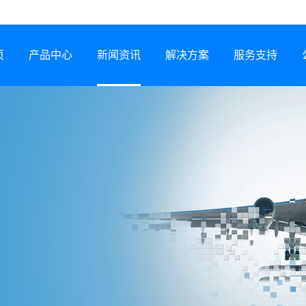
页
产品中心
新闻资讯
解决方案
服务支持
半导体激光器
公司动态
行业解决方案
服务网络
激光锡焊机
行业资讯
服务政策
CCS集成母排专用设备
展会信息
打样预约
塑料激光焊接机
技术专题
常见问题
锂电智能制造装备
下载中心