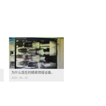
为什么现在的精密焊接设备，
2026
-
04
-
29
都标配 CCD 视觉定位？