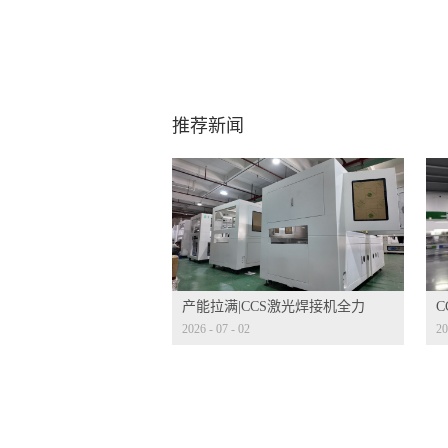
推荐新闻
产能拉满|CCS激光焊接机全力
2026
-
07
-
02
20
量产冲刺
发