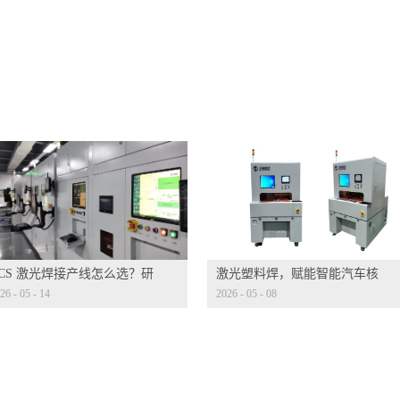
CCS 激光焊接产线怎么选？研
激光塑料焊，赋能智能汽车核
26
-
05
-
14
2026
-
05
-
08
迭代才是核心考量
心部件