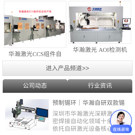
动生产线（纵向线）
射锡膏）激光焊锡机
华瀚激光 AOI检测机
华瀚激光CCS组件自
（型号HA18DM6)
动生产线（横向线）
进入产品频道>>
公司动态
行业资讯
预制锡环｜华瀚自研双款锡
环机，实现焊点标准化量产
深圳市华瀚激光深耕激光精
密焊接自动化领域十余年，
依托自研激光设备核心技