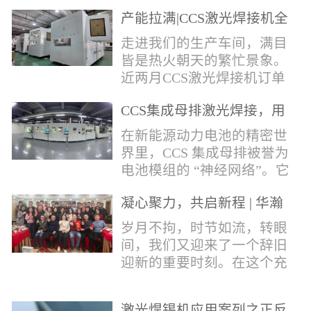
术，针对性推出：经济型锡
产能拉满|CCS激光焊接机全
环挤压成型机、多功能锡环
力量产冲刺
卷绕成型机，两套专业锡环
走进我们的生产车间，满目
制备设备，预制标准化锡环
皆是热火朝天的繁忙景象。
搭配激光定点熔锡工艺，从
近两月CCS激光焊接机订单
锡量源头控制焊接品质，全
全线爆满，生产排期全程饱
方位解决精密电子量产焊接
CCS集成母排激光焊接，用
和，全员火力全开，全力奔
痛点。预制锡环焊接工艺预
微米级工艺守护新能源电池
赴交付节点，用硬核产能响
在新能源动力电池的精密世
制锡环焊接工艺，核心优势
生命线
应市场需求，用严苛品质回
界里，CCS 集成母排被誉为
明显：1.锡料定量可控：锡
馈每一份客户信任。市场认
电池模组的 “神经网络”。它
环设备提前卷绕/挤压成型，
可，订单爆满凭借成熟稳定
不仅负责电芯间的串并联导
每一枚锡环锡含量标准化，
的技术、高效智能的生产优
凝心聚力，共启新程 | 华瀚
电，更承载着电压、温度信
激光一次性熔融，焊点大
势与零缺陷的品控标准，我
激光年度盛典
号的实时采集，是连接电芯
岁月不拘，时节如流，转眼
小、锡厚高度统一...
们的CCS激光焊接机持续斩
与BMS电池管理系统的关键
间，我们又迎来了一个辞旧
获大量订单，近两月产能全
桥梁。而连接这一切的，正
迎新的重要时刻。在这个充
开、排期紧凑，生产线有序
是每一个精密可靠的焊接
满喜悦与期待的岁末年初，
轮转，从零部件精密装配、
点。华瀚激光深耕激光焊接
华瀚激光全体同仁欢聚一
整机调试、性能检测到成品
领域十余载，没有华丽的措
激光焊锡机应用案列之正反