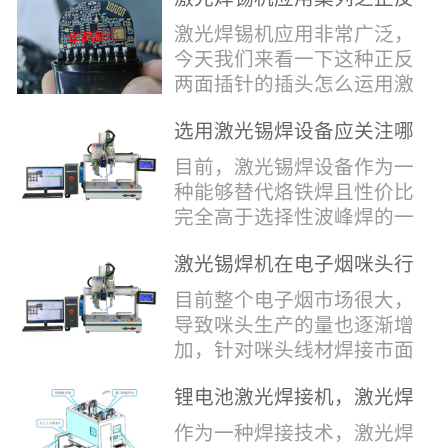
堂，共同回顾了过去一年的
验收，每一道...
辞，只有最朴实的工艺呈
两面插针焊接
奋斗与辉煌，分享了成功的
激光焊锡机应用非常广泛，
现，为客户解决实实在在的
喜悦，并对新的一年充满了
今天我们来看一下这种正反
落地生产难题。决定电池安
无限憧憬。回望过去，铭记
两面插针的插头怎么运用激
全的“微米关卡”随着新能源
辉煌年会伊始，华瀚激光总
光焊锡机的。针对于这种正
汽车与储能市场爆发式增
经理尹建中先生发表了振奋
选用激光锡焊设备应关注哪
反两面都有插针的插头，其
长，CCS...
人心的讲话。他首先对全体
些方面
焊接的方式还是有一定的难
目前，激光锡焊设备作为一
员工在过去一年中的辛勤付
点的，第一回流焊和自动烙
种能够替代烙铁焊且性价比
出和卓越贡献表示了最衷心
铁焊都不合适，因为对面一
完全高于选择性波峰焊的一
的感谢，并全面回顾了公司
侧是塑料，温度过高，塑料
种新的锡焊接设备得到了越
在过去一年里取得的各项成
会烫伤，在加上有干涉，烙
激光锡焊机在电子烟咪头行
来越多的企业关注与使用，
就，其中最值得关注...
铁头不方便下去，目前在大
业的应用
那么在选择激光锡焊设备方
目前整个电子烟市场很大，
多数情况只能采用人工焊
面应该关注哪几点哪？
导致咪头生产的量也逐渐增
接，目前人工成本贵，流动
其一，激光锡焊接设备上
加，针对咪头线材焊接市面
性大，焊接的品质也难保
面的激光器，作为该设备的
上有好几种焊接工艺；1. 传
证。 但采用激光...
动力核心部件，激光器肯定
锂电池激光焊接机，激光焊
统烙铁焊接，优势价格便
是锡焊接设备最至关重要的
锡机厂家如何选？
宜，咪头焊接自动化生产线
作为一种焊接技术，激光焊
一环。目前作为激光锡焊接