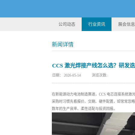
公司动态
行业资讯
展会信息
新闻详情
CCS 激光焊接产线怎么选？研发
日期：
2026-05-14
浏览次数:
在新能源动力电池制造赛道，CCS 电芯连接系统
采购时习惯先看报价、交期、硬件配置，却常常忽略
数年的生产良率、柔性适配与投资回报。