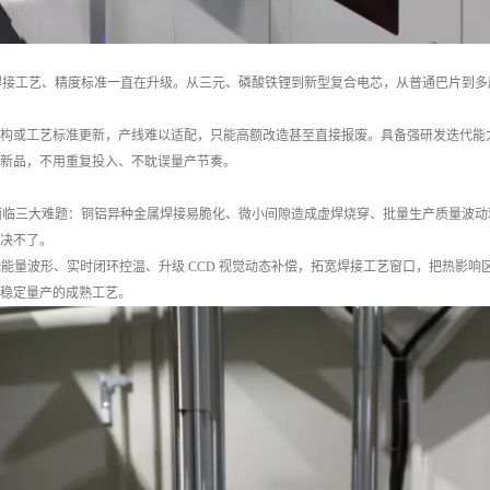
焊接工艺、精度标准一直在升级。从三元、磷酸铁锂到新型复合电芯，从普通巴片到多层
构或工艺标准更新，产线难以适配，只能高额改造甚至直接报废。具备强研发迭代能
新品，不用重复投入、不耽误量产节奏。
终面临三大难题：铜铝异种金属焊接易脆化、微小间隙造成虚焊烧穿、批量生产质量波动
决不了。
光能量波形、实时闭环控温、升级 CCD 视觉动态补偿，拓宽焊接工艺窗口，把热影
稳定量产的成熟工艺。