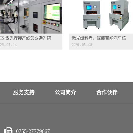
CCS 激光焊接产线怎么选？研
激光塑料焊，赋能智能汽车核
26
-
05
-
14
2026
-
05
-
08
迭代才是核心考量
心部件
服务支持
公司简介
合作伙伴
0755-27779667