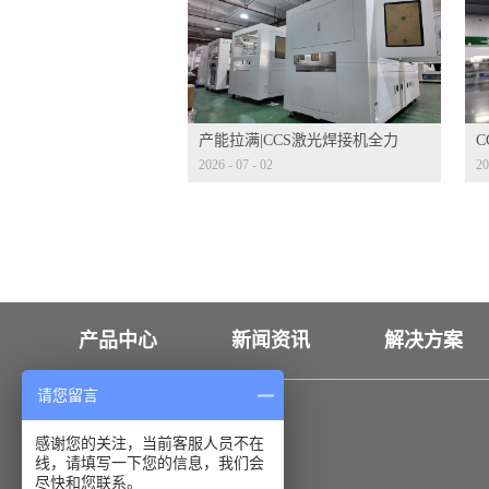
产能拉满|CCS激光焊接机全力
2026
-
07
-
02
20
量产冲刺
发
产品中心
新闻资讯
解决方案
请您留言
联系我们
感谢您的关注，当前客服人员不在
线，请填写一下您的信息，我们会
18926550173
尽快和您联系。