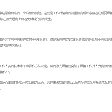
中经常会面临的一个麻烦的问题，这就是工作时输出的热量极高所以容易造成所要焊
够在很大程度上面避免材料变形的发生。
限性甚至有些只能焊接同类型的材料。但是激光焊接受到的材料制约性比较小也就是
或者是夹芯板材。
工作人员的技术水平和操作方法决定。然而激光焊接就突破了焊接工作对人力资源的
接作业。
很多而主要的好处可以归纳为三点，具体来说就是功能全,品质好的激光焊接造成板材
。