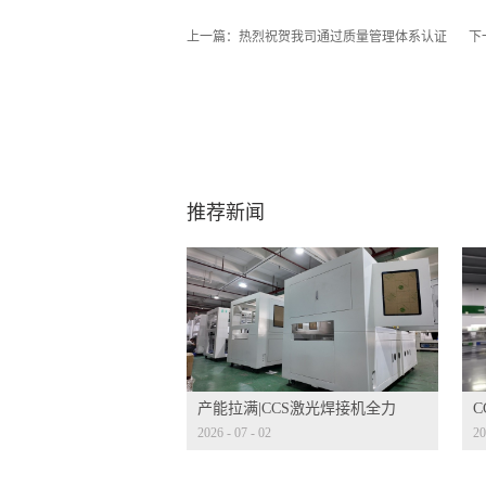
上一篇：
热烈祝贺我司通过质量管理体系认证
下
推荐新闻
产能拉满|CCS激光焊接机全力
2026
-
07
-
02
20
量产冲刺
发