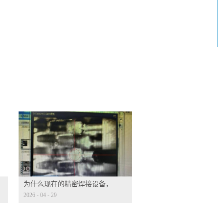
为什么现在的精密焊接设备，
2026
-
04
-
29
都标配 CCD 视觉定位？