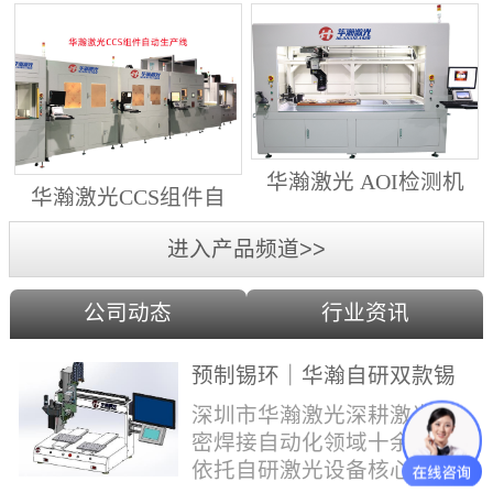
动生产线（纵向线）
射锡膏）激光焊锡机
华瀚激光 AOI检测机
华瀚激光CCS组件自
（型号HA18DM6)
动生产线（横向线）
进入产品频道>>
公司动态
行业资讯
预制锡环｜华瀚自研双款锡
环机，实现焊点标准化量产
深圳市华瀚激光深耕激光精
密焊接自动化领域十余年，
依托自研激光设备核心技