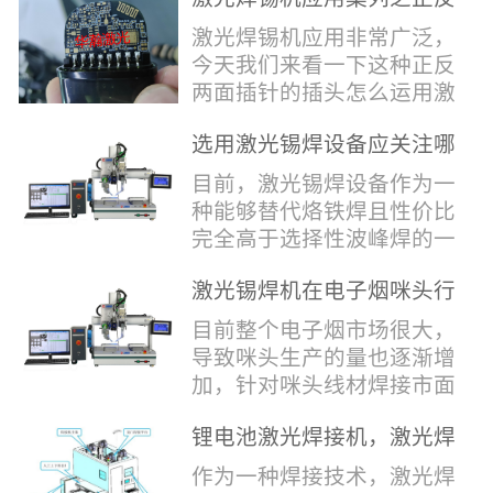
堂，共同回顾了过去一年的
验收，每一道...
辞，只有最朴实的工艺呈
两面插针焊接
奋斗与辉煌，分享了成功的
激光焊锡机应用非常广泛，
现，为客户解决实实在在的
喜悦，并对新的一年充满了
今天我们来看一下这种正反
落地生产难题。决定电池安
无限憧憬。回望过去，铭记
两面插针的插头怎么运用激
全的“微米关卡”随着新能源
辉煌年会伊始，华瀚激光总
光焊锡机的。针对于这种正
汽车与储能市场爆发式增
经理尹建中先生发表了振奋
选用激光锡焊设备应关注哪
反两面都有插针的插头，其
长，CCS...
人心的讲话。他首先对全体
些方面
焊接的方式还是有一定的难
目前，激光锡焊设备作为一
员工在过去一年中的辛勤付
点的，第一回流焊和自动烙
种能够替代烙铁焊且性价比
出和卓越贡献表示了最衷心
铁焊都不合适，因为对面一
完全高于选择性波峰焊的一
的感谢，并全面回顾了公司
侧是塑料，温度过高，塑料
种新的锡焊接设备得到了越
在过去一年里取得的各项成
会烫伤，在加上有干涉，烙
激光锡焊机在电子烟咪头行
来越多的企业关注与使用，
就，其中最值得关注...
铁头不方便下去，目前在大
业的应用
那么在选择激光锡焊设备方
目前整个电子烟市场很大，
多数情况只能采用人工焊
面应该关注哪几点哪？
导致咪头生产的量也逐渐增
接，目前人工成本贵，流动
其一，激光锡焊接设备上
加，针对咪头线材焊接市面
性大，焊接的品质也难保
面的激光器，作为该设备的
上有好几种焊接工艺；1. 传
证。 但采用激光...
动力核心部件，激光器肯定
锂电池激光焊接机，激光焊
统烙铁焊接，优势价格便
是锡焊接设备最至关重要的
锡机厂家如何选？
宜，咪头焊接自动化生产线
作为一种焊接技术，激光焊
一环。目前作为激光锡焊接