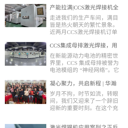
术，针对性推出：经济型锡
产能拉满|CCS激光焊接机全
环挤压成型机、多功能锡环
力量产冲刺
卷绕成型机，两套专业锡环
走进我们的生产车间，满目
制备设备，预制标准化锡环
皆是热火朝天的繁忙景象。
搭配激光定点熔锡工艺，从
近两月CCS激光焊接机订单
锡量源头控制焊接品质，全
全线爆满，生产排期全程饱
方位解决精密电子量产焊接
CCS集成母排激光焊接，用
和，全员火力全开，全力奔
痛点。预制锡环焊接工艺预
微米级工艺守护新能源电池
赴交付节点，用硬核产能响
在新能源动力电池的精密世
制锡环焊接工艺，核心优势
生命线
应市场需求，用严苛品质回
界里，CCS 集成母排被誉为
明显：1.锡料定量可控：锡
馈每一份客户信任。市场认
电池模组的 “神经网络”。它
环设备提前卷绕/挤压成型，
可，订单爆满凭借成熟稳定
不仅负责电芯间的串并联导
每一枚锡环锡含量标准化，
的技术、高效智能的生产优
凝心聚力，共启新程 | 华瀚
电，更承载着电压、温度信
激光一次性熔融，焊点大
势与零缺陷的品控标准，我
激光年度盛典
号的实时采集，是连接电芯
岁月不拘，时节如流，转眼
小、锡厚高度统一...
们的CCS激光焊接机持续斩
与BMS电池管理系统的关键
间，我们又迎来了一个辞旧
获大量订单，近两月产能全
桥梁。而连接这一切的，正
迎新的重要时刻。在这个充
开、排期紧凑，生产线有序
是每一个精密可靠的焊接
满喜悦与期待的岁末年初，
轮转，从零部件精密装配、
点。华瀚激光深耕激光焊接
华瀚激光全体同仁欢聚一
整机调试、性能检测到成品
领域十余载，没有华丽的措
激光焊锡机应用案列之正反