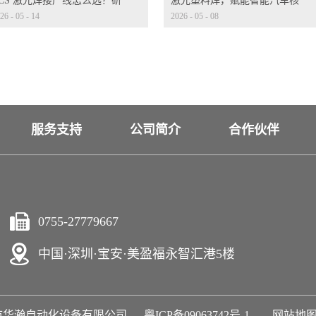
CCS 激光焊接产线怎么选？研
激光塑料焊，赋能智能汽车核
26
-
05
-
14
2026
-
05
-
08
迭代才是核心考量
心部件
服务支持
公司简介
合作伙伴
0755-27779667
中国·深圳·宝安·美盈福永智汇港5楼
020 深圳市华瀚自动化设备有限公司
粤ICP备09063742号-1
网站地