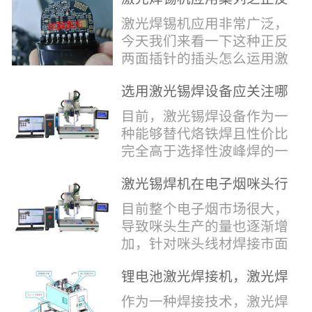
堂，共同回顾了过去一年的
验收，每一道...
辞，只有最朴实的工艺呈
两面插针焊接
奋斗与辉煌，分享了成功的
激光焊锡机应用非常广泛，
现，为客户解决实实在在的
喜悦，并对新的一年充满了
今天我们来看一下这种正反
落地生产难题。决定电池安
无限憧憬。回望过去，铭记
两面插针的插头怎么运用激
全的“微米关卡”随着新能源
辉煌年会伊始，华瀚激光总
光焊锡机的。针对于这种正
汽车与储能市场爆发式增
经理尹建中先生发表了振奋
选用激光锡焊设备应关注哪
反两面都有插针的插头，其
长，CCS...
人心的讲话。他首先对全体
些方面
焊接的方式还是有一定的难
目前，激光锡焊设备作为一
员工在过去一年中的辛勤付
点的，第一回流焊和自动烙
种能够替代烙铁焊且性价比
出和卓越贡献表示了最衷心
铁焊都不合适，因为对面一
完全高于选择性波峰焊的一
的感谢，并全面回顾了公司
侧是塑料，温度过高，塑料
种新的锡焊接设备得到了越
在过去一年里取得的各项成
会烫伤，在加上有干涉，烙
激光锡焊机在电子烟咪头行
来越多的企业关注与使用，
就，其中最值得关注...
铁头不方便下去，目前在大
业的应用
那么在选择激光锡焊设备方
目前整个电子烟市场很大，
多数情况只能采用人工焊
面应该关注哪几点哪？
导致咪头生产的量也逐渐增
接，目前人工成本贵，流动
其一，激光锡焊接设备上
加，针对咪头线材焊接市面
性大，焊接的品质也难保
面的激光器，作为该设备的
上有好几种焊接工艺；1. 传
证。 但采用激光...
动力核心部件，激光器肯定
锂电池激光焊接机，激光焊
统烙铁焊接，优势价格便
是锡焊接设备最至关重要的
锡机厂家如何选？
宜，咪头焊接自动化生产线
作为一种焊接技术，激光焊
一环。目前作为激光锡焊接