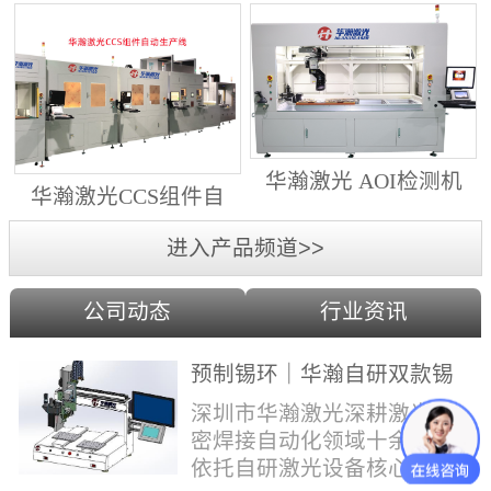
动生产线（纵向线）
射锡膏）激光焊锡机
华瀚激光 AOI检测机
华瀚激光CCS组件自
（型号HA18DM6)
动生产线（横向线）
进入产品频道>>
公司动态
行业资讯
预制锡环｜华瀚自研双款锡
环机，实现焊点标准化量产
深圳市华瀚激光深耕激光精
密焊接自动化领域十余年，
依托自研激光设备核心技