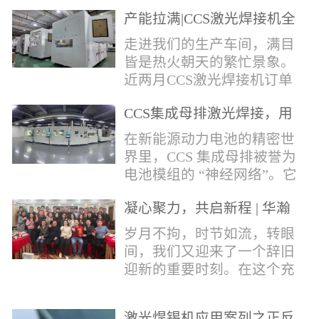
术，针对性推出：经济型锡
产能拉满|CCS激光焊接机全
环挤压成型机、多功能锡环
力量产冲刺
卷绕成型机，两套专业锡环
走进我们的生产车间，满目
制备设备，预制标准化锡环
皆是热火朝天的繁忙景象。
搭配激光定点熔锡工艺，从
近两月CCS激光焊接机订单
锡量源头控制焊接品质，全
全线爆满，生产排期全程饱
方位解决精密电子量产焊接
CCS集成母排激光焊接，用
和，全员火力全开，全力奔
痛点。预制锡环焊接工艺预
微米级工艺守护新能源电池
赴交付节点，用硬核产能响
在新能源动力电池的精密世
制锡环焊接工艺，核心优势
生命线
应市场需求，用严苛品质回
界里，CCS 集成母排被誉为
明显：1.锡料定量可控：锡
馈每一份客户信任。市场认
电池模组的 “神经网络”。它
环设备提前卷绕/挤压成型，
可，订单爆满凭借成熟稳定
不仅负责电芯间的串并联导
每一枚锡环锡含量标准化，
的技术、高效智能的生产优
凝心聚力，共启新程 | 华瀚
电，更承载着电压、温度信
激光一次性熔融，焊点大
势与零缺陷的品控标准，我
激光年度盛典
号的实时采集，是连接电芯
岁月不拘，时节如流，转眼
小、锡厚高度统一...
们的CCS激光焊接机持续斩
与BMS电池管理系统的关键
间，我们又迎来了一个辞旧
获大量订单，近两月产能全
桥梁。而连接这一切的，正
迎新的重要时刻。在这个充
开、排期紧凑，生产线有序
是每一个精密可靠的焊接
满喜悦与期待的岁末年初，
轮转，从零部件精密装配、
点。华瀚激光深耕激光焊接
华瀚激光全体同仁欢聚一
整机调试、性能检测到成品
领域十余载，没有华丽的措
激光焊锡机应用案列之正反