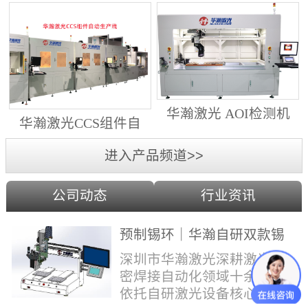
动生产线（纵向线）
射锡膏）激光焊锡机
华瀚激光 AOI检测机
华瀚激光CCS组件自
（型号HA18DM6)
动生产线（横向线）
进入产品频道>>
公司动态
行业资讯
预制锡环｜华瀚自研双款锡
环机，实现焊点标准化量产
深圳市华瀚激光深耕激光精
密焊接自动化领域十余年，
依托自研激光设备核心技