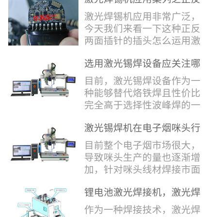
堂，共同回顾了过去一年的
验收，每一道...
辞，只有最朴实的工艺呈
两面插针焊接
奋斗与辉煌，分享了成功的
激光焊锡机应用非常广泛，
现，为客户解决实实在在的
喜悦，并对新的一年充满了
今天我们来看一下这种正反
落地生产难题。决定电池安
无限憧憬。回望过去，铭记
两面插针的插头怎么运用激
全的“微米关卡”随着新能源
辉煌年会伊始，华瀚激光总
光焊锡机的。针对于这种正
汽车与储能市场爆发式增
经理尹建中先生发表了振奋
选用激光锡焊设备应关注哪
反两面都有插针的插头，其
长，CCS...
人心的讲话。他首先对全体
些方面
焊接的方式还是有一定的难
目前，激光锡焊设备作为一
员工在过去一年中的辛勤付
点的，第一回流焊和自动烙
种能够替代烙铁焊且性价比
出和卓越贡献表示了最衷心
铁焊都不合适，因为对面一
完全高于选择性波峰焊的一
的感谢，并全面回顾了公司
侧是塑料，温度过高，塑料
种新的锡焊接设备得到了越
在过去一年里取得的各项成
会烫伤，在加上有干涉，烙
激光锡焊机在电子烟咪头行
来越多的企业关注与使用，
就，其中最值得关注...
铁头不方便下去，目前在大
业的应用
那么在选择激光锡焊设备方
目前整个电子烟市场很大，
多数情况只能采用人工焊
面应该关注哪几点哪？
导致咪头生产的量也逐渐增
接，目前人工成本贵，流动
其一，激光锡焊接设备上
加，针对咪头线材焊接市面
性大，焊接的品质也难保
面的激光器，作为该设备的
上有好几种焊接工艺；1. 传
证。 但采用激光...
动力核心部件，激光器肯定
锂电池激光焊接机，激光焊
统烙铁焊接，优势价格便
是锡焊接设备最至关重要的
锡机厂家如何选？
宜，咪头焊接自动化生产线
作为一种焊接技术，激光焊
一环。目前作为激光锡焊接