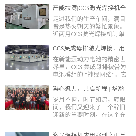
术，针对性推出：经济型锡
产能拉满|CCS激光焊接机全
环挤压成型机、多功能锡环
力量产冲刺
卷绕成型机，两套专业锡环
走进我们的生产车间，满目
制备设备，预制标准化锡环
皆是热火朝天的繁忙景象。
搭配激光定点熔锡工艺，从
近两月CCS激光焊接机订单
锡量源头控制焊接品质，全
全线爆满，生产排期全程饱
方位解决精密电子量产焊接
CCS集成母排激光焊接，用
和，全员火力全开，全力奔
痛点。预制锡环焊接工艺预
微米级工艺守护新能源电池
赴交付节点，用硬核产能响
在新能源动力电池的精密世
制锡环焊接工艺，核心优势
生命线
应市场需求，用严苛品质回
界里，CCS 集成母排被誉为
明显：1.锡料定量可控：锡
馈每一份客户信任。市场认
电池模组的 “神经网络”。它
环设备提前卷绕/挤压成型，
可，订单爆满凭借成熟稳定
不仅负责电芯间的串并联导
每一枚锡环锡含量标准化，
的技术、高效智能的生产优
凝心聚力，共启新程 | 华瀚
电，更承载着电压、温度信
激光一次性熔融，焊点大
势与零缺陷的品控标准，我
激光年度盛典
号的实时采集，是连接电芯
岁月不拘，时节如流，转眼
小、锡厚高度统一...
们的CCS激光焊接机持续斩
与BMS电池管理系统的关键
间，我们又迎来了一个辞旧
获大量订单，近两月产能全
桥梁。而连接这一切的，正
迎新的重要时刻。在这个充
开、排期紧凑，生产线有序
是每一个精密可靠的焊接
满喜悦与期待的岁末年初，
轮转，从零部件精密装配、
点。华瀚激光深耕激光焊接
华瀚激光全体同仁欢聚一
整机调试、性能检测到成品
领域十余载，没有华丽的措
激光焊锡机应用案列之正反