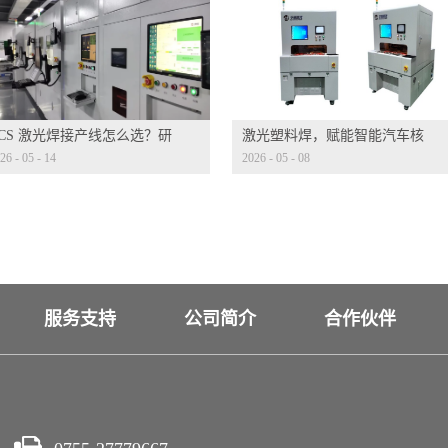
CCS 激光焊接产线怎么选？研
激光塑料焊，赋能智能汽车核
26
-
05
-
14
2026
-
05
-
08
迭代才是核心考量
心部件
服务支持
公司简介
合作伙伴