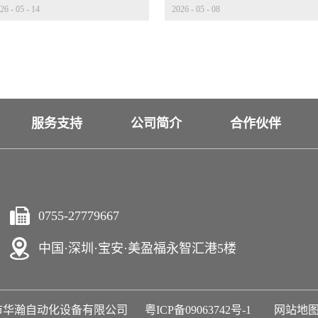
26
-
05
-
14
2026
-
05
-
08
迭代才是核心考量
心部件
服务支持
公司简介
合作伙伴
0755-27779667
中国·深圳·宝安·美盈福永智汇港5楼
020 深圳市华瀚自动化设备有限公司
粤ICP备09063742号-1
网站地