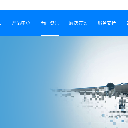
页
产品中心
新闻资讯
解决方案
服务支持
半导体激光器
公司动态
行业解决方案
服务网络
激光锡焊机
行业资讯
服务政策
CCS集成母排专用设备
展会信息
打样预约
塑料激光焊接机
技术专题
常见问题
锂电智能制造装备
下载中心