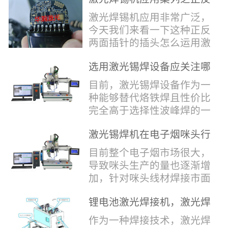
堂，共同回顾了过去一年的
验收，每一道...
辞，只有最朴实的工艺呈
两面插针焊接
奋斗与辉煌，分享了成功的
激光焊锡机应用非常广泛，
现，为客户解决实实在在的
喜悦，并对新的一年充满了
今天我们来看一下这种正反
落地生产难题。决定电池安
无限憧憬。回望过去，铭记
两面插针的插头怎么运用激
全的“微米关卡”随着新能源
辉煌年会伊始，华瀚激光总
光焊锡机的。针对于这种正
汽车与储能市场爆发式增
经理尹建中先生发表了振奋
选用激光锡焊设备应关注哪
反两面都有插针的插头，其
长，CCS...
人心的讲话。他首先对全体
些方面
焊接的方式还是有一定的难
目前，激光锡焊设备作为一
员工在过去一年中的辛勤付
点的，第一回流焊和自动烙
种能够替代烙铁焊且性价比
出和卓越贡献表示了最衷心
铁焊都不合适，因为对面一
完全高于选择性波峰焊的一
的感谢，并全面回顾了公司
侧是塑料，温度过高，塑料
种新的锡焊接设备得到了越
在过去一年里取得的各项成
会烫伤，在加上有干涉，烙
激光锡焊机在电子烟咪头行
来越多的企业关注与使用，
就，其中最值得关注...
铁头不方便下去，目前在大
业的应用
那么在选择激光锡焊设备方
目前整个电子烟市场很大，
多数情况只能采用人工焊
面应该关注哪几点哪？
导致咪头生产的量也逐渐增
接，目前人工成本贵，流动
其一，激光锡焊接设备上
加，针对咪头线材焊接市面
性大，焊接的品质也难保
面的激光器，作为该设备的
上有好几种焊接工艺；1. 传
证。 但采用激光...
动力核心部件，激光器肯定
锂电池激光焊接机，激光焊
统烙铁焊接，优势价格便
是锡焊接设备最至关重要的
锡机厂家如何选？
宜，咪头焊接自动化生产线
作为一种焊接技术，激光焊
一环。目前作为激光锡焊接