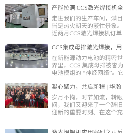
术，针对性推出：经济型锡
产能拉满|CCS激光焊接机全
环挤压成型机、多功能锡环
力量产冲刺
卷绕成型机，两套专业锡环
走进我们的生产车间，满目
制备设备，预制标准化锡环
皆是热火朝天的繁忙景象。
搭配激光定点熔锡工艺，从
近两月CCS激光焊接机订单
锡量源头控制焊接品质，全
全线爆满，生产排期全程饱
方位解决精密电子量产焊接
CCS集成母排激光焊接，用
和，全员火力全开，全力奔
痛点。预制锡环焊接工艺预
微米级工艺守护新能源电池
赴交付节点，用硬核产能响
在新能源动力电池的精密世
制锡环焊接工艺，核心优势
生命线
应市场需求，用严苛品质回
界里，CCS 集成母排被誉为
明显：1.锡料定量可控：锡
馈每一份客户信任。市场认
电池模组的 “神经网络”。它
环设备提前卷绕/挤压成型，
可，订单爆满凭借成熟稳定
不仅负责电芯间的串并联导
每一枚锡环锡含量标准化，
的技术、高效智能的生产优
凝心聚力，共启新程 | 华瀚
电，更承载着电压、温度信
激光一次性熔融，焊点大
势与零缺陷的品控标准，我
激光年度盛典
号的实时采集，是连接电芯
岁月不拘，时节如流，转眼
小、锡厚高度统一...
们的CCS激光焊接机持续斩
与BMS电池管理系统的关键
间，我们又迎来了一个辞旧
获大量订单，近两月产能全
桥梁。而连接这一切的，正
迎新的重要时刻。在这个充
开、排期紧凑，生产线有序
是每一个精密可靠的焊接
满喜悦与期待的岁末年初，
轮转，从零部件精密装配、
点。华瀚激光深耕激光焊接
华瀚激光全体同仁欢聚一
整机调试、性能检测到成品
领域十余载，没有华丽的措
激光焊锡机应用案列之正反