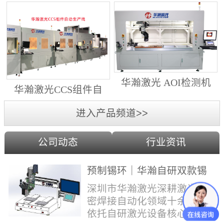
动生产线（纵向线）
射锡膏）激光焊锡机
华瀚激光 AOI检测机
华瀚激光CCS组件自
（型号HA18DM6)
动生产线（横向线）
进入产品频道>>
公司动态
行业资讯
预制锡环｜华瀚自研双款锡
环机，实现焊点标准化量产
深圳市华瀚激光深耕激光精
密焊接自动化领域十余年，
依托自研激光设备核心技