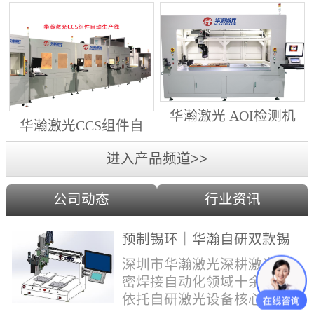
动生产线（纵向线）
射锡膏）激光焊锡机
华瀚激光 AOI检测机
华瀚激光CCS组件自
（型号HA18DM6)
动生产线（横向线）
进入产品频道>>
公司动态
行业资讯
预制锡环｜华瀚自研双款锡
环机，实现焊点标准化量产
深圳市华瀚激光深耕激光精
密焊接自动化领域十余年，
依托自研激光设备核心技