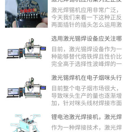
堂，共同回顾了过去一年的
验收，每一道...
辞，只有最朴实的工艺呈
两面插针焊接
奋斗与辉煌，分享了成功的
激光焊锡机应用非常广泛，
现，为客户解决实实在在的
喜悦，并对新的一年充满了
今天我们来看一下这种正反
落地生产难题。决定电池安
无限憧憬。回望过去，铭记
两面插针的插头怎么运用激
全的“微米关卡”随着新能源
辉煌年会伊始，华瀚激光总
光焊锡机的。针对于这种正
汽车与储能市场爆发式增
经理尹建中先生发表了振奋
选用激光锡焊设备应关注哪
反两面都有插针的插头，其
长，CCS...
人心的讲话。他首先对全体
些方面
焊接的方式还是有一定的难
目前，激光锡焊设备作为一
员工在过去一年中的辛勤付
点的，第一回流焊和自动烙
种能够替代烙铁焊且性价比
出和卓越贡献表示了最衷心
铁焊都不合适，因为对面一
完全高于选择性波峰焊的一
的感谢，并全面回顾了公司
侧是塑料，温度过高，塑料
种新的锡焊接设备得到了越
在过去一年里取得的各项成
会烫伤，在加上有干涉，烙
激光锡焊机在电子烟咪头行
来越多的企业关注与使用，
就，其中最值得关注...
铁头不方便下去，目前在大
业的应用
那么在选择激光锡焊设备方
目前整个电子烟市场很大，
多数情况只能采用人工焊
面应该关注哪几点哪？
导致咪头生产的量也逐渐增
接，目前人工成本贵，流动
其一，激光锡焊接设备上
加，针对咪头线材焊接市面
性大，焊接的品质也难保
面的激光器，作为该设备的
上有好几种焊接工艺；1. 传
证。 但采用激光...
动力核心部件，激光器肯定
锂电池激光焊接机，激光焊
统烙铁焊接，优势价格便
是锡焊接设备最至关重要的
锡机厂家如何选？
宜，咪头焊接自动化生产线
作为一种焊接技术，激光焊
一环。目前作为激光锡焊接