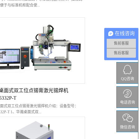
便于与标准机柜配合使...
、采用电流闭环实时反馈系统，确保激光长期稳定输
、采用高性能半导体激光模组，电光效率高，长期工
在线咨询
输出衰减小 ；4、可编程多段毫秒级升降温曲线，适
有铅或无铅锡焊；5、适合点焊或连续焊； 6、连接
售前客服
单独使用，或通过串口与其它设备连接动态修改参
7、配合专用送锡控制器，可实现送锡与激光输出的紧
售后客服
，提高焊接质量；8、与送锡控制器，工作台，触摸
设通过网路连接，实现远程控制，电气隔离。 适用
小功率半导体激光器适用于汽车行业的车灯焊接、微
接、连接器焊接等，以及电子行业的耳机插头焊
QQ咨询
路板焊线、接插件焊线和塑胶件焊接等等。 半导体
特点：★ 激光效率高，能量稳定，输出功率衰减
桌面式双工位点锡膏激光锡焊机
 可适应预镀锡，锡膏，锡球，锡丝等不同应用场
332P-T
 可直接控制送丝模块或锡球模块（别家激光器是通
电话咨询
量控制送丝模块，华瀚是由激光器直接控制送丝模
面式双工位点锡膏激光锡焊机介绍：设备型号：
总线控制），送丝精度高更稳定，华瀚激光器可直
332P-T 1、华瀚桌面式双...
触摸屏，焊接头，送丝模块）；★ 可编程并保存
微信咨询
锡膏激光锡焊机可实现自动点锡膏、激光熔锡焊接
工艺过程；2、本系统通过系统的集成开发，为客户