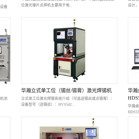
位激光镍片点焊机主要用于电...
设计，
：设备
池模组CCS镍片的激光焊接。设备采用旋转双工位布局，
用；2
激光加工的同时可以进行上下料，大大提高了生产效率。
出；3
接的
设备可配置进口激光器，能够自劢控制激光焊机进行视觉
作激光
客户提
定位、激光测距、激光点焊或者连续焊。技术特点：旋转
应各种
导体激
双工位上料组装，配置振镜焊接系统，提高焊接效率；进
触摸屏
通过
口IPG单模激光器，成熟稳定，光束质量好；配备高精度
数； 
恒温
CCD，保证组装及焊接的精度； 配备激光测距仪，保证激
密配合
要用
光加工焦点的一致性，提高焊接的质量； 可与客户MES系
屏等外
焊接
统通讯，自动完成产品数据的上传和追溯。应用领域：新
领域:
丝焊
能源行业锂电池模组CCS镍片激光焊接。样品图片：
电机焊
、 双
线、电
内部
激光器
面式四
华瀚立式单工位（锡丝/锡膏）激光焊锡机
华瀚
低；★
和精
HDS5
机流
立式单工位激光焊锡系统介绍（可选送锡丝或点锡膏）：
合；★
系统对
设备型号（送锡丝）：HVS542...
过模拟
华瀚桌
操作
块（走
HDS5
稳定，
接控制
简单便
工，
W设备型号（点锡膏）：HVS542P-T1、立式单工位送锡丝
多...
的焊接
自动
激光锡焊机可实现自动送锡丝、激光熔锡焊接的整个工艺
工位点
者连
过程；2、本系统通过系统的集成开发，为客户提供高效可
的整个