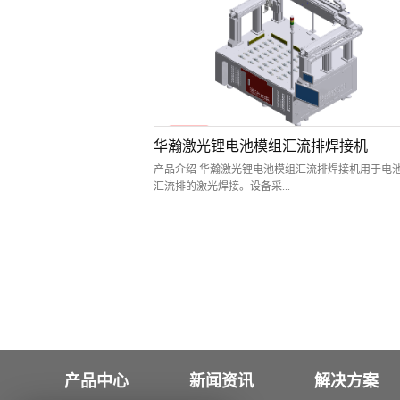
续焊。技术特点：流水线上料组装，配置振镜焊接系
提高焊接效率； 进口IPG单模激光器，成熟稳定，
量好；配备高精度CCD，保证组装及焊接的精度； 
光测距仪，保证激光加工焦点的一致性，提高焊接的
量； 可与客户MES系统通讯，自劢完成产品数据的
追溯。应用领域：能源行业锂电池模组CCS镍片激光
接。样品图片：术
华瀚激光锂电池模组汇流排焊接机
产品介绍 华瀚激光锂电池模组汇流排焊接机用于电
汇流排的激光焊接。设备采...
用双驱龙门结构，大幅面滚珠轴承台板。 设备采用
镜焊接，可配置光纤连续激光器，能够自动控制激光
进行激光点焊或者连续焊。 技术特点 1、采用开放
门双驱结构（可选配防护罩）；2、配备高速振镜系
证激光加工焦点的一致性； 3、可不客户MES系统
动完成产品数据的上传和追溯； 4、采用伺服控制系
环控制； 5、采用一线品牌光纤激光器，性价比较 
域 新能源行业方形电池模组或软包电池模组汇流排
焊接 样品/产品展示
产品中心
新闻资讯
解决方案