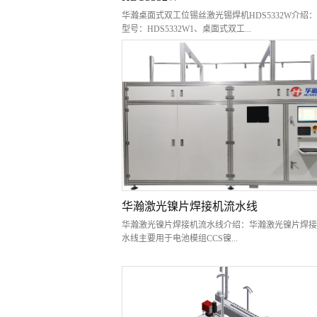
华瀚桌面式双工位锡丝激光锡焊机HDS5332W介绍
型号：HDS5332W1、桌面式双工...
位送锡丝激光锡焊机可实现自动送锡丝、激光熔锡焊
整个工艺过程；2、本系统通过系统的集成开发，为
供高效可靠的激光锡焊工艺。精密破锡送丝机、 半
光器和控制系统集成一体，能实现自动送锡丝，激光
激光器光纤传输聚焦后，照射工件表面及锡丝上进行
熔锡，形成稳定可靠焊锡效果。设备功能：该设备主
于效率、精度要求不高、负载较轻的场合。根据产品
工艺的不同，可以搭配不同的配置，能够进行激光锡
接、激光锡膏焊接和预上锡后激光焊接。技术特点：1
工位送锡丝激光锡焊，两个夹具交替往复进入工作台
的焊接区，提高效率；2、 系统由半导体激光器、桌
华瀚激光镍片焊接机流水线
轴工作台、视觉定位系统、独创的激光锡焊控制系统
华瀚激光镍片焊接机流水线介绍：华瀚激光镍片焊接
密送丝机构成；3、 系统采用触摸屏、工控机控制，
水线主要用于电池模组CCS镍...
产品自动定位并焊接，操作员只需安装和拆卸夹具，
方便简捷。设备特点：◆ 结构简单，体积小，系统
维护简便。◆ 使用触摸屏作为人机操作界面，操作
片的激光焊接。设备采用流水线式布局，能够在线加
捷。◆ 设备可预存多组加热曲线参数，以适应不同
节省了人工搬运工作。设备可配置进口激光器，能够
对象。...
控制激光焊机进行视觉定位、激光测距、激光点焊或