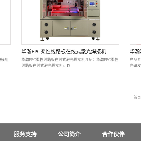
统，
靠的镭射锡焊工艺。精密破锡送丝机、 半导体激光器和控
提供高
光束质
制系统集成一体，能实现自动送锡丝，激光通过激光器光
导体激
配备激
纤传输聚焦后，照射工件表面及锡丝上进行恒温熔锡，形
光通过
质
成稳定可靠焊锡效果。设备功能：该设备主要用于效率、
行恒温
上传和
精度要求较高、负载较轻的场合。根据产品焊接工艺的不
主要用
焊
同，可以搭配不同的配置，能够进行激光锡丝焊接、激光
品焊接
锡膏焊接和预上锡后激光焊接。 设备结构：1、系统由华瀚
锡膏焊
半导体激光器、立式三轴防护罩工作台、视觉定位系统、
锡膏激
华瀚独创的激光锡焊控制系统和精密送丝机构成；2、系统
接区，
华瀚FPC柔性线路板在线式激光焊接机
华瀚
采用触摸屏、工控机控制，系统对产品自动定位并焊接，
作台、
池模组
华瀚FPC柔性线路板在线式激光焊接机介绍：华瀚FPC柔性
产品介
操作员只需安装和拆卸夹具，操作方便简捷。设备特点：
锡膏装
线路板在线式激光焊接机可以...
光研发
◆ 激光锡焊能量集中，渗透性强，焊接更牢固，效率比较
产品自
高。◆ 使用触摸屏作为人机操作界面，操作简单便捷。◆
方便简
设备可预存多组加热曲线参数，以适应不同的焊接对象。
维护简
激光振
把镍片，电阻与FPC通过锡焊焊接在一起。FPC先印刷好锡
电池防
◆ 可精确、快速调整加热曲线。◆...
捷。◆
焊机
膏，采用激光焊接。设备使用的激光器：华瀚半导体激光
备采用
式大龙
器为华瀚激光自主研发的针对激光焊接的专用激光器，因
上下料
首页
统，保
为光斑能量分布均匀，含锡钎料吸收率较高，因此常用来
器，振
通讯，自
作为激光锡焊的热源。 半导体激光通过传导光纤输出，适
距、激
统，闭
合与自动化设备一同使用，进行柔性加工。半导体激光器
双工位
应用领
如下图所示：华瀚半导体激光焊接机特点: 1、激光焊接加
式烟雾
的激光
热区域小，可实现精确焊接。 2、激光非接触式焊接，热影
仪，保
响小，无静电影响。3、相对其他激光器性价比更高。 4、
置振镜
服务支持
公司简介
合作伙伴
体积小，安装方便。 5、激光输出曲线精确可控，最大限度
统通讯