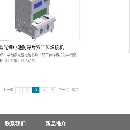
效可靠的激光锡焊工艺。气动精密点锡膏装置、 半
光器和控制系统集成一体，能实现自动点锡膏，激
激光器光纤传输聚焦后，照射工件表面及锡丝上进
熔锡，形成稳定可靠焊锡效果。 设备功能：该设备
于效率、精度要求不高、负载较轻的场合。根据产
工艺的不同，可以搭配不同的配置，能够进行激光
接和预上锡后激光焊接。 技术特点：1、 双工位点
光锡焊接，两个夹具交替往复进入工作台内部的焊
提高效率；2、 系统由半导体激光器、桌面式四轴工
激光锂电池防爆片双工位焊接机
视觉定位系统、独创的激光锡焊控制系统和精密点
绍：华瀚激光锂电池防爆片双工位焊接机为华瀚激
置构成；3、 系统采用触摸屏、工控机控制，系统对
的用于方形、圆形动力...
动定位并焊接，操作员只需安装和拆卸夹具，操作
捷。设备特点：◆ 结构简单，体积小，系统稳定，
便。◆ 使用触摸屏作为人机操作界面，操作简单便
爆片和密封钉焊接的锂电池行业专用智造设备。设
 设备可预存多...
平行双工位布局，在进行激光焊接的同时可以进行
，大大提高了生产效率。 设备可配置光纤联系激光
上一页
1
2
3
4
5
下一页
尾页
镜系统，能够自动控制激光焊接装置进行激光测
光点焊或者连续焊。 技术特点：1， 采用直线并行
上下料布局，有效地提高生产效率；2， 配备封闭
净化系统，抽尘效果好，烟尘少；3， 配备激光测距
证激光加工焦点的一致性，提高焊接的质量；4， 配
激光焊接系统，提高焊接效率；5，可不客户MES系
联系我们
新品推介
，自动完成产品数据的上传和追溯。 应用领域：新