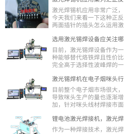
堂，共同回顾了过去一年的
验收，每一道...
辞，只有最朴实的工艺呈
两面插针焊接
奋斗与辉煌，分享了成功的
激光焊锡机应用非常广泛，
现，为客户解决实实在在的
喜悦，并对新的一年充满了
今天我们来看一下这种正反
落地生产难题。决定电池安
无限憧憬。回望过去，铭记
两面插针的插头怎么运用激
全的“微米关卡”随着新能源
辉煌年会伊始，华瀚激光总
光焊锡机的。针对于这种正
汽车与储能市场爆发式增
经理尹建中先生发表了振奋
选用激光锡焊设备应关注哪
反两面都有插针的插头，其
长，CCS...
人心的讲话。他首先对全体
些方面
焊接的方式还是有一定的难
目前，激光锡焊设备作为一
员工在过去一年中的辛勤付
点的，第一回流焊和自动烙
种能够替代烙铁焊且性价比
出和卓越贡献表示了最衷心
铁焊都不合适，因为对面一
完全高于选择性波峰焊的一
的感谢，并全面回顾了公司
侧是塑料，温度过高，塑料
种新的锡焊接设备得到了越
在过去一年里取得的各项成
会烫伤，在加上有干涉，烙
激光锡焊机在电子烟咪头行
来越多的企业关注与使用，
就，其中最值得关注...
铁头不方便下去，目前在大
业的应用
那么在选择激光锡焊设备方
目前整个电子烟市场很大，
多数情况只能采用人工焊
面应该关注哪几点哪？
导致咪头生产的量也逐渐增
接，目前人工成本贵，流动
其一，激光锡焊接设备上
加，针对咪头线材焊接市面
性大，焊接的品质也难保
面的激光器，作为该设备的
上有好几种焊接工艺；1. 传
证。 但采用激光...
动力核心部件，激光器肯定
锂电池激光焊接机，激光焊
统烙铁焊接，优势价格便
是锡焊接设备最至关重要的
锡机厂家如何选？
宜，咪头焊接自动化生产线
作为一种焊接技术，激光焊
一环。目前作为激光锡焊接