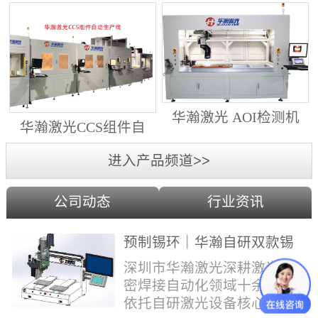
动生产线（纵向线）
射锡膏）激光焊锡机
华瀚激光 AOI检测机
华瀚激光CCS组件自
（型号HA18DM6)
动生产线（横向线）
进入产品频道>>
公司动态
行业资讯
预制锡环｜华瀚自研双款锡
环机，实现焊点标准化量产
深圳市华瀚激光深耕激光精
密焊接自动化领域十余年，
依托自研激光设备核心技