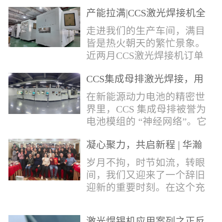
术，针对性推出：经济型锡
产能拉满|CCS激光焊接机全
环挤压成型机、多功能锡环
力量产冲刺
卷绕成型机，两套专业锡环
走进我们的生产车间，满目
制备设备，预制标准化锡环
皆是热火朝天的繁忙景象。
搭配激光定点熔锡工艺，从
近两月CCS激光焊接机订单
锡量源头控制焊接品质，全
全线爆满，生产排期全程饱
方位解决精密电子量产焊接
CCS集成母排激光焊接，用
和，全员火力全开，全力奔
痛点。预制锡环焊接工艺预
微米级工艺守护新能源电池
赴交付节点，用硬核产能响
在新能源动力电池的精密世
制锡环焊接工艺，核心优势
生命线
应市场需求，用严苛品质回
界里，CCS 集成母排被誉为
明显：1.锡料定量可控：锡
馈每一份客户信任。市场认
电池模组的 “神经网络”。它
环设备提前卷绕/挤压成型，
可，订单爆满凭借成熟稳定
不仅负责电芯间的串并联导
每一枚锡环锡含量标准化，
的技术、高效智能的生产优
凝心聚力，共启新程 | 华瀚
电，更承载着电压、温度信
激光一次性熔融，焊点大
势与零缺陷的品控标准，我
激光年度盛典
号的实时采集，是连接电芯
岁月不拘，时节如流，转眼
小、锡厚高度统一...
们的CCS激光焊接机持续斩
与BMS电池管理系统的关键
间，我们又迎来了一个辞旧
获大量订单，近两月产能全
桥梁。而连接这一切的，正
迎新的重要时刻。在这个充
开、排期紧凑，生产线有序
是每一个精密可靠的焊接
满喜悦与期待的岁末年初，
轮转，从零部件精密装配、
点。华瀚激光深耕激光焊接
华瀚激光全体同仁欢聚一
整机调试、性能检测到成品
领域十余载，没有华丽的措
激光焊锡机应用案列之正反