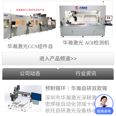
动生产线（纵向线）
射锡膏）激光焊锡机
华瀚激光 AOI检测机
华瀚激光CCS组件自
（型号HA18DM6)
动生产线（横向线）
进入产品频道>>
公司动态
行业资讯
预制锡环｜华瀚自研双款锡
环机，实现焊点标准化量产
深圳市华瀚激光深耕激光精
密焊接自动化领域十余年，
依托自研激光设备核心技