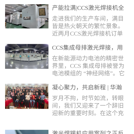
术，针对性推出：经济型锡
产能拉满|CCS激光焊接机全
环挤压成型机、多功能锡环
力量产冲刺
卷绕成型机，两套专业锡环
走进我们的生产车间，满目
制备设备，预制标准化锡环
皆是热火朝天的繁忙景象。
搭配激光定点熔锡工艺，从
近两月CCS激光焊接机订单
锡量源头控制焊接品质，全
全线爆满，生产排期全程饱
方位解决精密电子量产焊接
CCS集成母排激光焊接，用
和，全员火力全开，全力奔
痛点。预制锡环焊接工艺预
微米级工艺守护新能源电池
赴交付节点，用硬核产能响
在新能源动力电池的精密世
制锡环焊接工艺，核心优势
生命线
应市场需求，用严苛品质回
界里，CCS 集成母排被誉为
明显：1.锡料定量可控：锡
馈每一份客户信任。市场认
电池模组的 “神经网络”。它
环设备提前卷绕/挤压成型，
可，订单爆满凭借成熟稳定
不仅负责电芯间的串并联导
每一枚锡环锡含量标准化，
的技术、高效智能的生产优
凝心聚力，共启新程 | 华瀚
电，更承载着电压、温度信
激光一次性熔融，焊点大
势与零缺陷的品控标准，我
激光年度盛典
号的实时采集，是连接电芯
岁月不拘，时节如流，转眼
小、锡厚高度统一...
们的CCS激光焊接机持续斩
与BMS电池管理系统的关键
间，我们又迎来了一个辞旧
获大量订单，近两月产能全
桥梁。而连接这一切的，正
迎新的重要时刻。在这个充
开、排期紧凑，生产线有序
是每一个精密可靠的焊接
满喜悦与期待的岁末年初，
轮转，从零部件精密装配、
点。华瀚激光深耕激光焊接
华瀚激光全体同仁欢聚一
整机调试、性能检测到成品
领域十余载，没有华丽的措
激光焊锡机应用案列之正反