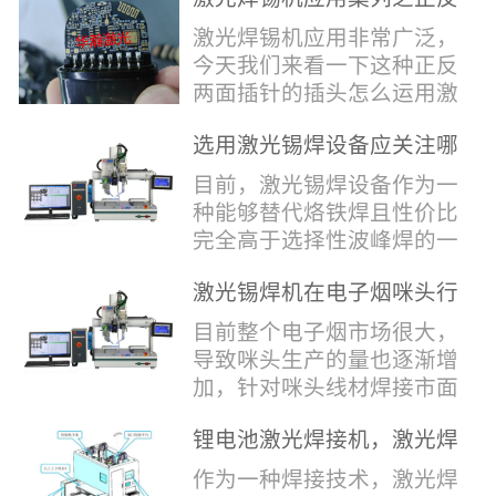
堂，共同回顾了过去一年的
验收，每一道...
辞，只有最朴实的工艺呈
两面插针焊接
奋斗与辉煌，分享了成功的
激光焊锡机应用非常广泛，
现，为客户解决实实在在的
喜悦，并对新的一年充满了
今天我们来看一下这种正反
落地生产难题。决定电池安
无限憧憬。回望过去，铭记
两面插针的插头怎么运用激
全的“微米关卡”随着新能源
辉煌年会伊始，华瀚激光总
光焊锡机的。针对于这种正
汽车与储能市场爆发式增
经理尹建中先生发表了振奋
选用激光锡焊设备应关注哪
反两面都有插针的插头，其
长，CCS...
人心的讲话。他首先对全体
些方面
焊接的方式还是有一定的难
目前，激光锡焊设备作为一
员工在过去一年中的辛勤付
点的，第一回流焊和自动烙
种能够替代烙铁焊且性价比
出和卓越贡献表示了最衷心
铁焊都不合适，因为对面一
完全高于选择性波峰焊的一
的感谢，并全面回顾了公司
侧是塑料，温度过高，塑料
种新的锡焊接设备得到了越
在过去一年里取得的各项成
会烫伤，在加上有干涉，烙
激光锡焊机在电子烟咪头行
来越多的企业关注与使用，
就，其中最值得关注...
铁头不方便下去，目前在大
业的应用
那么在选择激光锡焊设备方
目前整个电子烟市场很大，
多数情况只能采用人工焊
面应该关注哪几点哪？
导致咪头生产的量也逐渐增
接，目前人工成本贵，流动
其一，激光锡焊接设备上
加，针对咪头线材焊接市面
性大，焊接的品质也难保
面的激光器，作为该设备的
上有好几种焊接工艺；1. 传
证。 但采用激光...
动力核心部件，激光器肯定
锂电池激光焊接机，激光焊
统烙铁焊接，优势价格便
是锡焊接设备最至关重要的
锡机厂家如何选？
宜，咪头焊接自动化生产线
作为一种焊接技术，激光焊
一环。目前作为激光锡焊接