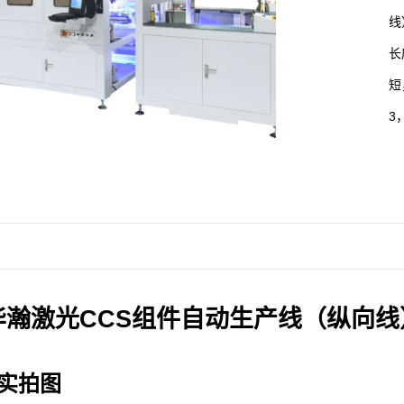
线
长
短
3
线
测
工
加
4
线
华瀚激光CCS组件自动生产线（纵向线
备
实拍图