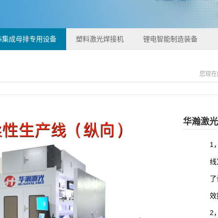
CS集成母排专用设备
塑料激光焊接机
锂电智能制造装备
您现在
华瀚激光
1
线
了
效
2