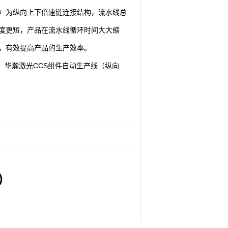
）为纵向上下倍速链连接结构，流水线总
度更短，产品在流水线循环时间大大缩
，有效提高产品的生产效率。
， 华瀚激光CCS组件自动生产线（纵向
）在原有的热铆设备、激光焊接设备、电
设备、CCD检测设备基础上新增循环放料
装载台及振动测试设备与AVI检测设备，为
工出来的产品提供了有力的质量保障。
， 华瀚激光CCS组件自动生产线（纵向
）采用最新的更加合理的结构设计，在设
）
的实用性及美观性方面更为出色。