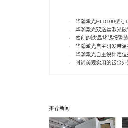
华瀚激光HLD100型号
·
华瀚激光双送丝激光破
·
独创的缺锡/堵锡报警
·
华瀚激光自主研发带温
·
华瀚激光自主设计定位
·
时尚美观实用的钣金外
·
推荐新闻