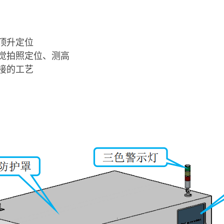
顶升定位
觉拍照定位、测高
接的工艺