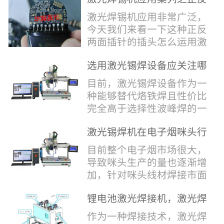
堂，共同回顾了过去一年的
验收，每一道...
辞，只有最朴实的工艺呈
两面插针焊接
奋斗与辉煌，分享了成功的
激光焊锡机应用非常广泛，
现，为客户解决实实在在的
喜悦，并对新的一年充满了
今天我们来看一下这种正反
落地生产难题。决定电池安
无限憧憬。回望过去，铭记
两面插针的插头怎么运用激
全的“微米关卡”随着新能源
辉煌年会伊始，华瀚激光总
光焊锡机的。针对于这种正
汽车与储能市场爆发式增
经理尹建中先生发表了振奋
选用激光锡焊设备应关注哪
反两面都有插针的插头，其
长，CCS...
人心的讲话。他首先对全体
些方面
焊接的方式还是有一定的难
目前，激光锡焊设备作为一
员工在过去一年中的辛勤付
点的，第一回流焊和自动烙
种能够替代烙铁焊且性价比
出和卓越贡献表示了最衷心
铁焊都不合适，因为对面一
完全高于选择性波峰焊的一
的感谢，并全面回顾了公司
侧是塑料，温度过高，塑料
种新的锡焊接设备得到了越
在过去一年里取得的各项成
会烫伤，在加上有干涉，烙
激光锡焊机在电子烟咪头行
来越多的企业关注与使用，
就，其中最值得关注...
铁头不方便下去，目前在大
业的应用
那么在选择激光锡焊设备方
目前整个电子烟市场很大，
多数情况只能采用人工焊
面应该关注哪几点哪？
导致咪头生产的量也逐渐增
接，目前人工成本贵，流动
其一，激光锡焊接设备上
加，针对咪头线材焊接市面
性大，焊接的品质也难保
面的激光器，作为该设备的
上有好几种焊接工艺；1. 传
证。 但采用激光...
动力核心部件，激光器肯定
锂电池激光焊接机，激光焊
统烙铁焊接，优势价格便
是锡焊接设备最至关重要的
锡机厂家如何选？
宜，咪头焊接自动化生产线
作为一种焊接技术，激光焊
一环。目前作为激光锡焊接