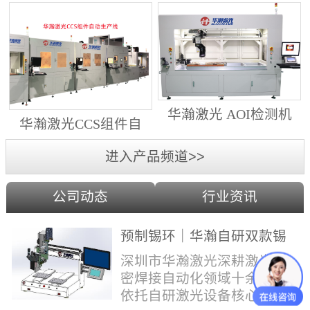
动生产线（纵向线）
射锡膏）激光焊锡机
华瀚激光 AOI检测机
华瀚激光CCS组件自
（型号HA18DM6)
动生产线（横向线）
进入产品频道>>
公司动态
行业资讯
预制锡环｜华瀚自研双款锡
环机，实现焊点标准化量产
深圳市华瀚激光深耕激光精
密焊接自动化领域十余年，
依托自研激光设备核心技