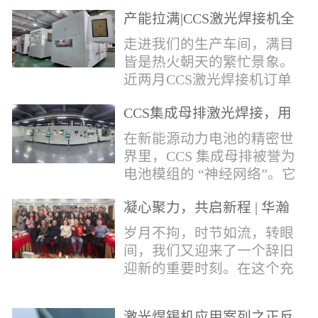
术，针对性推出：经济型锡
产能拉满|CCS激光焊接机全
环挤压成型机、多功能锡环
力量产冲刺
卷绕成型机，两套专业锡环
走进我们的生产车间，满目
制备设备，预制标准化锡环
皆是热火朝天的繁忙景象。
搭配激光定点熔锡工艺，从
近两月CCS激光焊接机订单
锡量源头控制焊接品质，全
全线爆满，生产排期全程饱
方位解决精密电子量产焊接
CCS集成母排激光焊接，用
和，全员火力全开，全力奔
痛点。预制锡环焊接工艺预
微米级工艺守护新能源电池
赴交付节点，用硬核产能响
在新能源动力电池的精密世
制锡环焊接工艺，核心优势
生命线
应市场需求，用严苛品质回
界里，CCS 集成母排被誉为
明显：1.锡料定量可控：锡
馈每一份客户信任。市场认
电池模组的 “神经网络”。它
环设备提前卷绕/挤压成型，
可，订单爆满凭借成熟稳定
不仅负责电芯间的串并联导
每一枚锡环锡含量标准化，
的技术、高效智能的生产优
凝心聚力，共启新程 | 华瀚
电，更承载着电压、温度信
激光一次性熔融，焊点大
势与零缺陷的品控标准，我
激光年度盛典
号的实时采集，是连接电芯
岁月不拘，时节如流，转眼
小、锡厚高度统一...
们的CCS激光焊接机持续斩
与BMS电池管理系统的关键
间，我们又迎来了一个辞旧
获大量订单，近两月产能全
桥梁。而连接这一切的，正
迎新的重要时刻。在这个充
开、排期紧凑，生产线有序
是每一个精密可靠的焊接
满喜悦与期待的岁末年初，
轮转，从零部件精密装配、
点。华瀚激光深耕激光焊接
华瀚激光全体同仁欢聚一
整机调试、性能检测到成品
领域十余载，没有华丽的措
激光焊锡机应用案列之正反