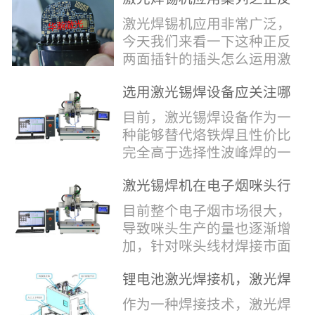
堂，共同回顾了过去一年的
验收，每一道...
辞，只有最朴实的工艺呈
两面插针焊接
奋斗与辉煌，分享了成功的
激光焊锡机应用非常广泛，
现，为客户解决实实在在的
喜悦，并对新的一年充满了
今天我们来看一下这种正反
落地生产难题。决定电池安
无限憧憬。回望过去，铭记
两面插针的插头怎么运用激
全的“微米关卡”随着新能源
辉煌年会伊始，华瀚激光总
光焊锡机的。针对于这种正
汽车与储能市场爆发式增
经理尹建中先生发表了振奋
选用激光锡焊设备应关注哪
反两面都有插针的插头，其
长，CCS...
人心的讲话。他首先对全体
些方面
焊接的方式还是有一定的难
目前，激光锡焊设备作为一
员工在过去一年中的辛勤付
点的，第一回流焊和自动烙
种能够替代烙铁焊且性价比
出和卓越贡献表示了最衷心
铁焊都不合适，因为对面一
完全高于选择性波峰焊的一
的感谢，并全面回顾了公司
侧是塑料，温度过高，塑料
种新的锡焊接设备得到了越
在过去一年里取得的各项成
会烫伤，在加上有干涉，烙
激光锡焊机在电子烟咪头行
来越多的企业关注与使用，
就，其中最值得关注...
铁头不方便下去，目前在大
业的应用
那么在选择激光锡焊设备方
目前整个电子烟市场很大，
多数情况只能采用人工焊
面应该关注哪几点哪？
导致咪头生产的量也逐渐增
接，目前人工成本贵，流动
其一，激光锡焊接设备上
加，针对咪头线材焊接市面
性大，焊接的品质也难保
面的激光器，作为该设备的
上有好几种焊接工艺；1. 传
证。 但采用激光...
动力核心部件，激光器肯定
锂电池激光焊接机，激光焊
统烙铁焊接，优势价格便
是锡焊接设备最至关重要的
锡机厂家如何选？
宜，咪头焊接自动化生产线
作为一种焊接技术，激光焊
一环。目前作为激光锡焊接