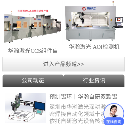
动生产线（纵向线）
射锡膏）激光焊锡机
华瀚激光 AOI检测机
华瀚激光CCS组件自
（型号HA18DM6)
动生产线（横向线）
进入产品频道>>
公司动态
行业资讯
预制锡环｜华瀚自研双款锡
环机，实现焊点标准化量产
深圳市华瀚激光深耕激光精
密焊接自动化领域十余年，
依托自研激光设备核心技