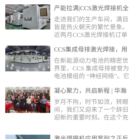
术，针对性推出：经济型锡
产能拉满|CCS激光焊接机全
环挤压成型机、多功能锡环
力量产冲刺
卷绕成型机，两套专业锡环
走进我们的生产车间，满目
制备设备，预制标准化锡环
皆是热火朝天的繁忙景象。
搭配激光定点熔锡工艺，从
近两月CCS激光焊接机订单
锡量源头控制焊接品质，全
全线爆满，生产排期全程饱
方位解决精密电子量产焊接
CCS集成母排激光焊接，用
和，全员火力全开，全力奔
痛点。预制锡环焊接工艺预
微米级工艺守护新能源电池
赴交付节点，用硬核产能响
在新能源动力电池的精密世
制锡环焊接工艺，核心优势
生命线
应市场需求，用严苛品质回
界里，CCS 集成母排被誉为
明显：1.锡料定量可控：锡
馈每一份客户信任。市场认
电池模组的 “神经网络”。它
环设备提前卷绕/挤压成型，
可，订单爆满凭借成熟稳定
不仅负责电芯间的串并联导
每一枚锡环锡含量标准化，
的技术、高效智能的生产优
凝心聚力，共启新程 | 华瀚
电，更承载着电压、温度信
激光一次性熔融，焊点大
势与零缺陷的品控标准，我
激光年度盛典
号的实时采集，是连接电芯
岁月不拘，时节如流，转眼
小、锡厚高度统一...
们的CCS激光焊接机持续斩
与BMS电池管理系统的关键
间，我们又迎来了一个辞旧
获大量订单，近两月产能全
桥梁。而连接这一切的，正
迎新的重要时刻。在这个充
开、排期紧凑，生产线有序
是每一个精密可靠的焊接
满喜悦与期待的岁末年初，
轮转，从零部件精密装配、
点。华瀚激光深耕激光焊接
华瀚激光全体同仁欢聚一
整机调试、性能检测到成品
领域十余载，没有华丽的措
激光焊锡机应用案列之正反