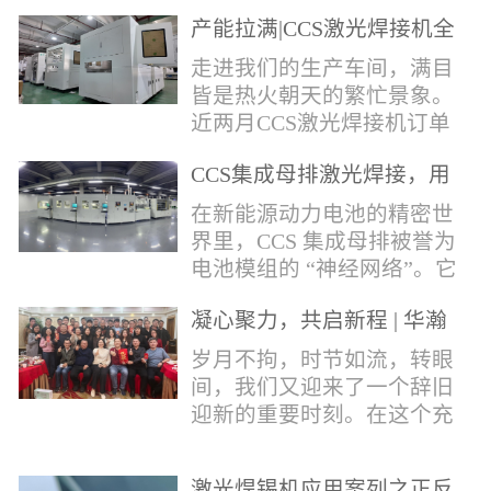
术，针对性推出：经济型锡
产能拉满|CCS激光焊接机全
环挤压成型机、多功能锡环
力量产冲刺
卷绕成型机，两套专业锡环
走进我们的生产车间，满目
制备设备，预制标准化锡环
皆是热火朝天的繁忙景象。
搭配激光定点熔锡工艺，从
近两月CCS激光焊接机订单
锡量源头控制焊接品质，全
全线爆满，生产排期全程饱
方位解决精密电子量产焊接
CCS集成母排激光焊接，用
和，全员火力全开，全力奔
痛点。预制锡环焊接工艺预
微米级工艺守护新能源电池
赴交付节点，用硬核产能响
在新能源动力电池的精密世
制锡环焊接工艺，核心优势
生命线
应市场需求，用严苛品质回
界里，CCS 集成母排被誉为
明显：1.锡料定量可控：锡
馈每一份客户信任。市场认
电池模组的 “神经网络”。它
环设备提前卷绕/挤压成型，
可，订单爆满凭借成熟稳定
不仅负责电芯间的串并联导
每一枚锡环锡含量标准化，
的技术、高效智能的生产优
凝心聚力，共启新程 | 华瀚
电，更承载着电压、温度信
激光一次性熔融，焊点大
势与零缺陷的品控标准，我
激光年度盛典
号的实时采集，是连接电芯
岁月不拘，时节如流，转眼
小、锡厚高度统一...
们的CCS激光焊接机持续斩
与BMS电池管理系统的关键
间，我们又迎来了一个辞旧
获大量订单，近两月产能全
桥梁。而连接这一切的，正
迎新的重要时刻。在这个充
开、排期紧凑，生产线有序
是每一个精密可靠的焊接
满喜悦与期待的岁末年初，
轮转，从零部件精密装配、
点。华瀚激光深耕激光焊接
华瀚激光全体同仁欢聚一
整机调试、性能检测到成品
领域十余载，没有华丽的措
激光焊锡机应用案列之正反