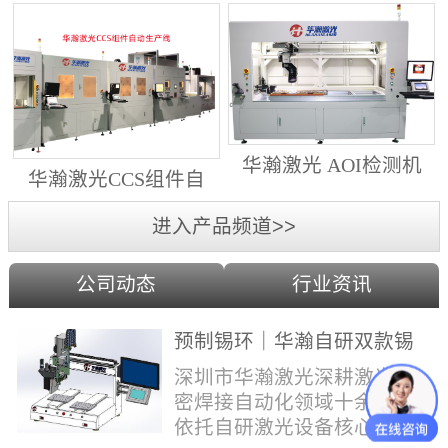
动生产线（纵向线）
射锡膏）激光焊锡机
华瀚激光 AOI检测机
华瀚激光CCS组件自
（型号HA18DM6)
动生产线（横向线）
进入产品频道>>
公司动态
行业资讯
预制锡环｜华瀚自研双款锡
环机，实现焊点标准化量产
深圳市华瀚激光深耕激光精
密焊接自动化领域十余年，
依托自研激光设备核心技