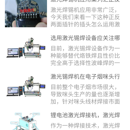
堂，共同回顾了过去一年的
验收，每一道...
辞，只有最朴实的工艺呈
两面插针焊接
奋斗与辉煌，分享了成功的
激光焊锡机应用非常广泛，
现，为客户解决实实在在的
喜悦，并对新的一年充满了
今天我们来看一下这种正反
落地生产难题。决定电池安
无限憧憬。回望过去，铭记
两面插针的插头怎么运用激
全的“微米关卡”随着新能源
辉煌年会伊始，华瀚激光总
光焊锡机的。针对于这种正
汽车与储能市场爆发式增
经理尹建中先生发表了振奋
选用激光锡焊设备应关注哪
反两面都有插针的插头，其
长，CCS...
人心的讲话。他首先对全体
些方面
焊接的方式还是有一定的难
目前，激光锡焊设备作为一
员工在过去一年中的辛勤付
点的，第一回流焊和自动烙
种能够替代烙铁焊且性价比
出和卓越贡献表示了最衷心
铁焊都不合适，因为对面一
完全高于选择性波峰焊的一
的感谢，并全面回顾了公司
侧是塑料，温度过高，塑料
种新的锡焊接设备得到了越
在过去一年里取得的各项成
会烫伤，在加上有干涉，烙
激光锡焊机在电子烟咪头行
来越多的企业关注与使用，
就，其中最值得关注...
铁头不方便下去，目前在大
业的应用
那么在选择激光锡焊设备方
目前整个电子烟市场很大，
多数情况只能采用人工焊
面应该关注哪几点哪？
导致咪头生产的量也逐渐增
接，目前人工成本贵，流动
其一，激光锡焊接设备上
加，针对咪头线材焊接市面
性大，焊接的品质也难保
面的激光器，作为该设备的
上有好几种焊接工艺；1. 传
证。 但采用激光...
动力核心部件，激光器肯定
锂电池激光焊接机，激光焊
统烙铁焊接，优势价格便
是锡焊接设备最至关重要的
锡机厂家如何选？
宜，咪头焊接自动化生产线
作为一种焊接技术，激光焊
一环。目前作为激光锡焊接