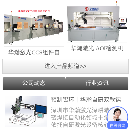
动生产线（纵向线）
射锡膏）激光焊锡机
华瀚激光 AOI检测机
华瀚激光CCS组件自
（型号HA18DM6)
动生产线（横向线）
进入产品频道>>
公司动态
行业资讯
预制锡环｜华瀚自研双款锡
环机，实现焊点标准化量产
深圳市华瀚激光深耕激光精
密焊接自动化领域十余年，
依托自研激光设备核心技