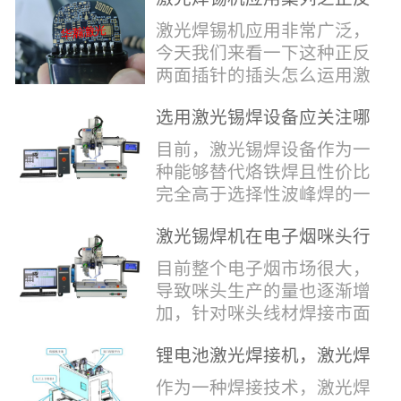
堂，共同回顾了过去一年的
验收，每一道...
辞，只有最朴实的工艺呈
两面插针焊接
奋斗与辉煌，分享了成功的
激光焊锡机应用非常广泛，
现，为客户解决实实在在的
喜悦，并对新的一年充满了
今天我们来看一下这种正反
落地生产难题。决定电池安
无限憧憬。回望过去，铭记
两面插针的插头怎么运用激
全的“微米关卡”随着新能源
辉煌年会伊始，华瀚激光总
光焊锡机的。针对于这种正
汽车与储能市场爆发式增
经理尹建中先生发表了振奋
选用激光锡焊设备应关注哪
反两面都有插针的插头，其
长，CCS...
人心的讲话。他首先对全体
些方面
焊接的方式还是有一定的难
目前，激光锡焊设备作为一
员工在过去一年中的辛勤付
点的，第一回流焊和自动烙
种能够替代烙铁焊且性价比
出和卓越贡献表示了最衷心
铁焊都不合适，因为对面一
完全高于选择性波峰焊的一
的感谢，并全面回顾了公司
侧是塑料，温度过高，塑料
种新的锡焊接设备得到了越
在过去一年里取得的各项成
会烫伤，在加上有干涉，烙
激光锡焊机在电子烟咪头行
来越多的企业关注与使用，
就，其中最值得关注...
铁头不方便下去，目前在大
业的应用
那么在选择激光锡焊设备方
目前整个电子烟市场很大，
多数情况只能采用人工焊
面应该关注哪几点哪？
导致咪头生产的量也逐渐增
接，目前人工成本贵，流动
其一，激光锡焊接设备上
加，针对咪头线材焊接市面
性大，焊接的品质也难保
面的激光器，作为该设备的
上有好几种焊接工艺；1. 传
证。 但采用激光...
动力核心部件，激光器肯定
锂电池激光焊接机，激光焊
统烙铁焊接，优势价格便
是锡焊接设备最至关重要的
锡机厂家如何选？
宜，咪头焊接自动化生产线
作为一种焊接技术，激光焊
一环。目前作为激光锡焊接