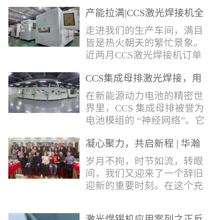
术，针对性推出：经济型锡
产能拉满|CCS激光焊接机全
环挤压成型机、多功能锡环
力量产冲刺
卷绕成型机，两套专业锡环
走进我们的生产车间，满目
制备设备，预制标准化锡环
皆是热火朝天的繁忙景象。
搭配激光定点熔锡工艺，从
近两月CCS激光焊接机订单
锡量源头控制焊接品质，全
全线爆满，生产排期全程饱
方位解决精密电子量产焊接
CCS集成母排激光焊接，用
和，全员火力全开，全力奔
痛点。预制锡环焊接工艺预
微米级工艺守护新能源电池
赴交付节点，用硬核产能响
在新能源动力电池的精密世
制锡环焊接工艺，核心优势
生命线
应市场需求，用严苛品质回
界里，CCS 集成母排被誉为
明显：1.锡料定量可控：锡
馈每一份客户信任。市场认
电池模组的 “神经网络”。它
环设备提前卷绕/挤压成型，
可，订单爆满凭借成熟稳定
不仅负责电芯间的串并联导
每一枚锡环锡含量标准化，
的技术、高效智能的生产优
凝心聚力，共启新程 | 华瀚
电，更承载着电压、温度信
激光一次性熔融，焊点大
势与零缺陷的品控标准，我
激光年度盛典
号的实时采集，是连接电芯
岁月不拘，时节如流，转眼
小、锡厚高度统一...
们的CCS激光焊接机持续斩
与BMS电池管理系统的关键
间，我们又迎来了一个辞旧
获大量订单，近两月产能全
桥梁。而连接这一切的，正
迎新的重要时刻。在这个充
开、排期紧凑，生产线有序
是每一个精密可靠的焊接
满喜悦与期待的岁末年初，
轮转，从零部件精密装配、
点。华瀚激光深耕激光焊接
华瀚激光全体同仁欢聚一
整机调试、性能检测到成品
领域十余载，没有华丽的措
激光焊锡机应用案列之正反