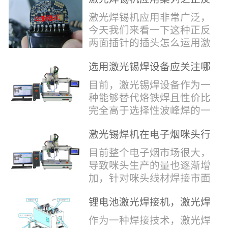
堂，共同回顾了过去一年的
验收，每一道...
辞，只有最朴实的工艺呈
两面插针焊接
奋斗与辉煌，分享了成功的
激光焊锡机应用非常广泛，
现，为客户解决实实在在的
喜悦，并对新的一年充满了
今天我们来看一下这种正反
落地生产难题。决定电池安
无限憧憬。回望过去，铭记
两面插针的插头怎么运用激
全的“微米关卡”随着新能源
辉煌年会伊始，华瀚激光总
光焊锡机的。针对于这种正
汽车与储能市场爆发式增
经理尹建中先生发表了振奋
选用激光锡焊设备应关注哪
反两面都有插针的插头，其
长，CCS...
人心的讲话。他首先对全体
些方面
焊接的方式还是有一定的难
目前，激光锡焊设备作为一
员工在过去一年中的辛勤付
点的，第一回流焊和自动烙
种能够替代烙铁焊且性价比
出和卓越贡献表示了最衷心
铁焊都不合适，因为对面一
完全高于选择性波峰焊的一
的感谢，并全面回顾了公司
侧是塑料，温度过高，塑料
种新的锡焊接设备得到了越
在过去一年里取得的各项成
会烫伤，在加上有干涉，烙
激光锡焊机在电子烟咪头行
来越多的企业关注与使用，
就，其中最值得关注...
铁头不方便下去，目前在大
业的应用
那么在选择激光锡焊设备方
目前整个电子烟市场很大，
多数情况只能采用人工焊
面应该关注哪几点哪？
导致咪头生产的量也逐渐增
接，目前人工成本贵，流动
其一，激光锡焊接设备上
加，针对咪头线材焊接市面
性大，焊接的品质也难保
面的激光器，作为该设备的
上有好几种焊接工艺；1. 传
证。 但采用激光...
动力核心部件，激光器肯定
锂电池激光焊接机，激光焊
统烙铁焊接，优势价格便
是锡焊接设备最至关重要的
锡机厂家如何选？
宜，咪头焊接自动化生产线
作为一种焊接技术，激光焊
一环。目前作为激光锡焊接