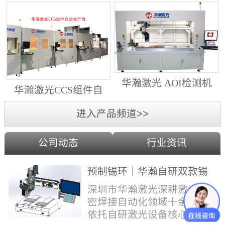
动生产线（纵向线）
射锡膏）激光焊锡机
华瀚激光 AOI检测机
华瀚激光CCS组件自
（型号HA18DM6)
动生产线（横向线）
进入产品频道>>
公司动态
行业资讯
预制锡环｜华瀚自研双款锡
环机，实现焊点标准化量产
深圳市华瀚激光深耕激光精
密焊接自动化领域十余年，
依托自研激光设备核心技