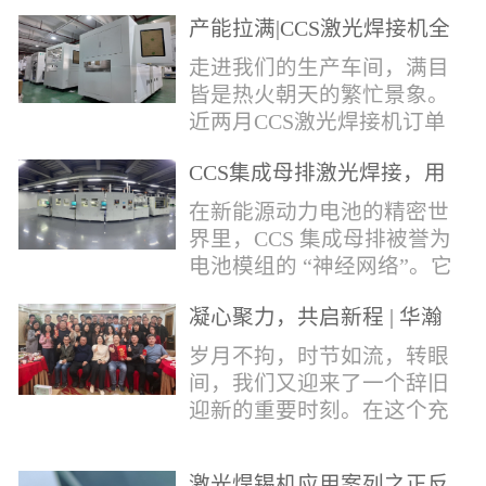
术，针对性推出：经济型锡
产能拉满|CCS激光焊接机全
环挤压成型机、多功能锡环
力量产冲刺
卷绕成型机，两套专业锡环
走进我们的生产车间，满目
制备设备，预制标准化锡环
皆是热火朝天的繁忙景象。
搭配激光定点熔锡工艺，从
近两月CCS激光焊接机订单
锡量源头控制焊接品质，全
全线爆满，生产排期全程饱
方位解决精密电子量产焊接
CCS集成母排激光焊接，用
和，全员火力全开，全力奔
痛点。预制锡环焊接工艺预
微米级工艺守护新能源电池
赴交付节点，用硬核产能响
在新能源动力电池的精密世
制锡环焊接工艺，核心优势
生命线
应市场需求，用严苛品质回
界里，CCS 集成母排被誉为
明显：1.锡料定量可控：锡
馈每一份客户信任。市场认
电池模组的 “神经网络”。它
环设备提前卷绕/挤压成型，
可，订单爆满凭借成熟稳定
不仅负责电芯间的串并联导
每一枚锡环锡含量标准化，
的技术、高效智能的生产优
凝心聚力，共启新程 | 华瀚
电，更承载着电压、温度信
激光一次性熔融，焊点大
势与零缺陷的品控标准，我
激光年度盛典
号的实时采集，是连接电芯
岁月不拘，时节如流，转眼
小、锡厚高度统一...
们的CCS激光焊接机持续斩
与BMS电池管理系统的关键
间，我们又迎来了一个辞旧
获大量订单，近两月产能全
桥梁。而连接这一切的，正
迎新的重要时刻。在这个充
开、排期紧凑，生产线有序
是每一个精密可靠的焊接
满喜悦与期待的岁末年初，
轮转，从零部件精密装配、
点。华瀚激光深耕激光焊接
华瀚激光全体同仁欢聚一
整机调试、性能检测到成品
领域十余载，没有华丽的措
激光焊锡机应用案列之正反