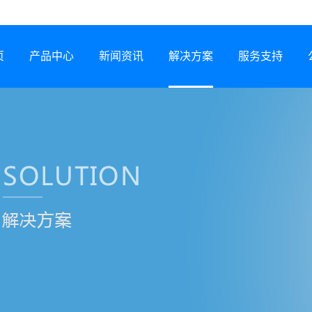
页
产品中心
新闻资讯
解决方案
服务支持
半导体激光器
公司动态
行业解决方案
服务网络
激光锡焊机
行业资讯
服务政策
CCS集成母排专用设备
展会信息
打样预约
塑料激光焊接机
技术专题
常见问题
锂电智能制造装备
下载中心