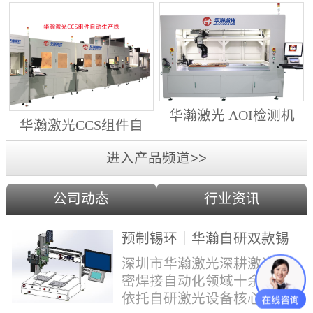
动生产线（纵向线）
射锡膏）激光焊锡机
华瀚激光 AOI检测机
华瀚激光CCS组件自
（型号HA18DM6)
动生产线（横向线）
进入产品频道>>
公司动态
行业资讯
预制锡环｜华瀚自研双款锡
环机，实现焊点标准化量产
深圳市华瀚激光深耕激光精
密焊接自动化领域十余年，
依托自研激光设备核心技