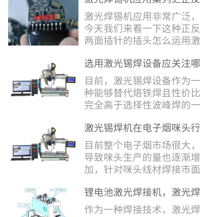
堂，共同回顾了过去一年的
验收，每一道...
辞，只有最朴实的工艺呈
两面插针焊接
奋斗与辉煌，分享了成功的
激光焊锡机应用非常广泛，
现，为客户解决实实在在的
喜悦，并对新的一年充满了
今天我们来看一下这种正反
落地生产难题。决定电池安
无限憧憬。回望过去，铭记
两面插针的插头怎么运用激
全的“微米关卡”随着新能源
辉煌年会伊始，华瀚激光总
光焊锡机的。针对于这种正
汽车与储能市场爆发式增
经理尹建中先生发表了振奋
选用激光锡焊设备应关注哪
反两面都有插针的插头，其
长，CCS...
人心的讲话。他首先对全体
些方面
焊接的方式还是有一定的难
目前，激光锡焊设备作为一
员工在过去一年中的辛勤付
点的，第一回流焊和自动烙
种能够替代烙铁焊且性价比
出和卓越贡献表示了最衷心
铁焊都不合适，因为对面一
完全高于选择性波峰焊的一
的感谢，并全面回顾了公司
侧是塑料，温度过高，塑料
种新的锡焊接设备得到了越
在过去一年里取得的各项成
会烫伤，在加上有干涉，烙
激光锡焊机在电子烟咪头行
来越多的企业关注与使用，
就，其中最值得关注...
铁头不方便下去，目前在大
业的应用
那么在选择激光锡焊设备方
目前整个电子烟市场很大，
多数情况只能采用人工焊
面应该关注哪几点哪？
导致咪头生产的量也逐渐增
接，目前人工成本贵，流动
其一，激光锡焊接设备上
加，针对咪头线材焊接市面
性大，焊接的品质也难保
面的激光器，作为该设备的
上有好几种焊接工艺；1. 传
证。 但采用激光...
动力核心部件，激光器肯定
锂电池激光焊接机，激光焊
统烙铁焊接，优势价格便
是锡焊接设备最至关重要的
锡机厂家如何选？
宜，咪头焊接自动化生产线
作为一种焊接技术，激光焊
一环。目前作为激光锡焊接