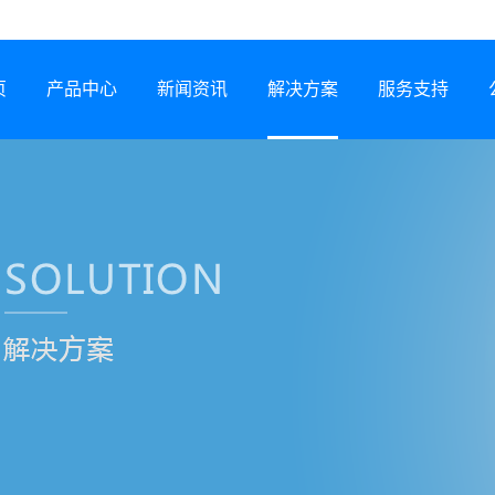
页
产品中心
新闻资讯
解决方案
服务支持
半导体激光器
公司动态
行业解决方案
服务网络
激光锡焊机
行业资讯
服务政策
CCS集成母排专用设备
展会信息
打样预约
塑料激光焊接机
技术专题
常见问题
锂电智能制造装备
下载中心