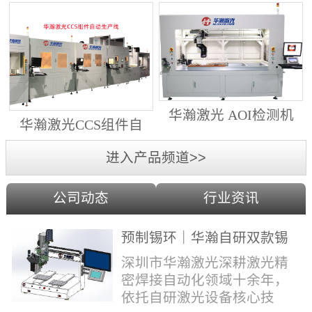
动生产线（纵向线）
射锡膏）激光焊锡机
华瀚激光 AOI检测机
华瀚激光CCS组件自
（型号HA18DM6)
动生产线（横向线）
进入产品频道>>
公司动态
行业资讯
预制锡环｜华瀚自研双款锡
环机，实现焊点标准化量产
深圳市华瀚激光深耕激光精
密焊接自动化领域十余年，
依托自研激光设备核心技