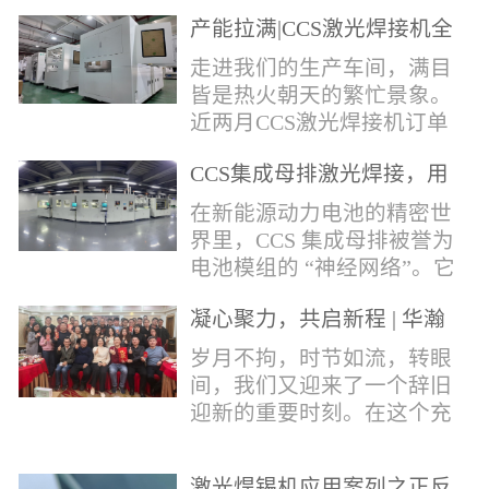
术，针对性推出：经济型锡
产能拉满|CCS激光焊接机全
环挤压成型机、多功能锡环
力量产冲刺
卷绕成型机，两套专业锡环
走进我们的生产车间，满目
制备设备，预制标准化锡环
皆是热火朝天的繁忙景象。
搭配激光定点熔锡工艺，从
近两月CCS激光焊接机订单
锡量源头控制焊接品质，全
全线爆满，生产排期全程饱
方位解决精密电子量产焊接
CCS集成母排激光焊接，用
和，全员火力全开，全力奔
痛点。预制锡环焊接工艺预
微米级工艺守护新能源电池
赴交付节点，用硬核产能响
在新能源动力电池的精密世
制锡环焊接工艺，核心优势
生命线
应市场需求，用严苛品质回
界里，CCS 集成母排被誉为
明显：1.锡料定量可控：锡
馈每一份客户信任。市场认
电池模组的 “神经网络”。它
环设备提前卷绕/挤压成型，
可，订单爆满凭借成熟稳定
不仅负责电芯间的串并联导
每一枚锡环锡含量标准化，
的技术、高效智能的生产优
凝心聚力，共启新程 | 华瀚
电，更承载着电压、温度信
激光一次性熔融，焊点大
势与零缺陷的品控标准，我
激光年度盛典
号的实时采集，是连接电芯
岁月不拘，时节如流，转眼
小、锡厚高度统一...
们的CCS激光焊接机持续斩
与BMS电池管理系统的关键
间，我们又迎来了一个辞旧
获大量订单，近两月产能全
桥梁。而连接这一切的，正
迎新的重要时刻。在这个充
开、排期紧凑，生产线有序
是每一个精密可靠的焊接
满喜悦与期待的岁末年初，
轮转，从零部件精密装配、
点。华瀚激光深耕激光焊接
华瀚激光全体同仁欢聚一
整机调试、性能检测到成品
领域十余载，没有华丽的措
激光焊锡机应用案列之正反