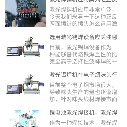
堂，共同回顾了过去一年的
验收，每一道...
辞，只有最朴实的工艺呈
两面插针焊接
奋斗与辉煌，分享了成功的
激光焊锡机应用非常广泛，
现，为客户解决实实在在的
喜悦，并对新的一年充满了
今天我们来看一下这种正反
落地生产难题。决定电池安
无限憧憬。回望过去，铭记
两面插针的插头怎么运用激
全的“微米关卡”随着新能源
辉煌年会伊始，华瀚激光总
光焊锡机的。针对于这种正
汽车与储能市场爆发式增
经理尹建中先生发表了振奋
选用激光锡焊设备应关注哪
反两面都有插针的插头，其
长，CCS...
人心的讲话。他首先对全体
些方面
焊接的方式还是有一定的难
目前，激光锡焊设备作为一
员工在过去一年中的辛勤付
点的，第一回流焊和自动烙
种能够替代烙铁焊且性价比
出和卓越贡献表示了最衷心
铁焊都不合适，因为对面一
完全高于选择性波峰焊的一
的感谢，并全面回顾了公司
侧是塑料，温度过高，塑料
种新的锡焊接设备得到了越
在过去一年里取得的各项成
会烫伤，在加上有干涉，烙
激光锡焊机在电子烟咪头行
来越多的企业关注与使用，
就，其中最值得关注...
铁头不方便下去，目前在大
业的应用
那么在选择激光锡焊设备方
目前整个电子烟市场很大，
多数情况只能采用人工焊
面应该关注哪几点哪？
导致咪头生产的量也逐渐增
接，目前人工成本贵，流动
其一，激光锡焊接设备上
加，针对咪头线材焊接市面
性大，焊接的品质也难保
面的激光器，作为该设备的
上有好几种焊接工艺；1. 传
证。 但采用激光...
动力核心部件，激光器肯定
锂电池激光焊接机，激光焊
统烙铁焊接，优势价格便
是锡焊接设备最至关重要的
锡机厂家如何选？
宜，咪头焊接自动化生产线
作为一种焊接技术，激光焊
一环。目前作为激光锡焊接