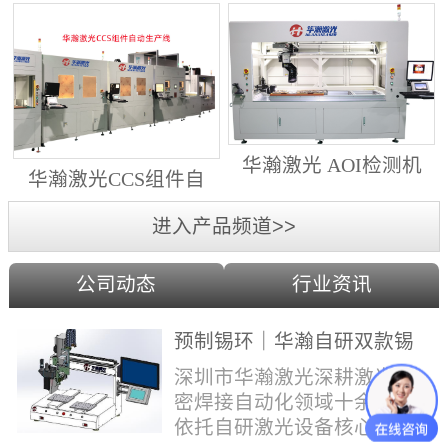
动生产线（纵向线）
射锡膏）激光焊锡机
华瀚激光 AOI检测机
华瀚激光CCS组件自
（型号HA18DM6)
动生产线（横向线）
进入产品频道>>
公司动态
行业资讯
预制锡环｜华瀚自研双款锡
环机，实现焊点标准化量产
深圳市华瀚激光深耕激光精
密焊接自动化领域十余年，
依托自研激光设备核心技