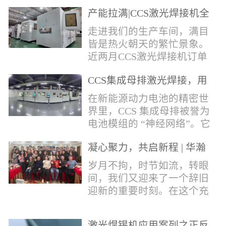
术，针对性推出：经济型锡
产能拉满|CCS激光焊接机全
环挤压成型机、多功能锡环
力量产冲刺
卷绕成型机，两套专业锡环
走进我们的生产车间，满目
制备设备，预制标准化锡环
皆是热火朝天的繁忙景象。
搭配激光定点熔锡工艺，从
近两月CCS激光焊接机订单
锡量源头控制焊接品质，全
全线爆满，生产排期全程饱
方位解决精密电子量产焊接
CCS集成母排激光焊接，用
和，全员火力全开，全力奔
痛点。预制锡环焊接工艺预
微米级工艺守护新能源电池
赴交付节点，用硬核产能响
在新能源动力电池的精密世
制锡环焊接工艺，核心优势
生命线
应市场需求，用严苛品质回
界里，CCS 集成母排被誉为
明显：1.锡料定量可控：锡
馈每一份客户信任。市场认
电池模组的 “神经网络”。它
环设备提前卷绕/挤压成型，
可，订单爆满凭借成熟稳定
不仅负责电芯间的串并联导
每一枚锡环锡含量标准化，
的技术、高效智能的生产优
凝心聚力，共启新程 | 华瀚
电，更承载着电压、温度信
激光一次性熔融，焊点大
势与零缺陷的品控标准，我
激光年度盛典
号的实时采集，是连接电芯
岁月不拘，时节如流，转眼
小、锡厚高度统一...
们的CCS激光焊接机持续斩
与BMS电池管理系统的关键
间，我们又迎来了一个辞旧
获大量订单，近两月产能全
桥梁。而连接这一切的，正
迎新的重要时刻。在这个充
开、排期紧凑，生产线有序
是每一个精密可靠的焊接
满喜悦与期待的岁末年初，
轮转，从零部件精密装配、
点。华瀚激光深耕激光焊接
华瀚激光全体同仁欢聚一
整机调试、性能检测到成品
领域十余载，没有华丽的措
激光焊锡机应用案列之正反