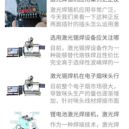
堂，共同回顾了过去一年的
验收，每一道...
辞，只有最朴实的工艺呈
两面插针焊接
奋斗与辉煌，分享了成功的
激光焊锡机应用非常广泛，
现，为客户解决实实在在的
喜悦，并对新的一年充满了
今天我们来看一下这种正反
落地生产难题。决定电池安
无限憧憬。回望过去，铭记
两面插针的插头怎么运用激
全的“微米关卡”随着新能源
辉煌年会伊始，华瀚激光总
光焊锡机的。针对于这种正
汽车与储能市场爆发式增
经理尹建中先生发表了振奋
选用激光锡焊设备应关注哪
反两面都有插针的插头，其
长，CCS...
人心的讲话。他首先对全体
些方面
焊接的方式还是有一定的难
目前，激光锡焊设备作为一
员工在过去一年中的辛勤付
点的，第一回流焊和自动烙
种能够替代烙铁焊且性价比
出和卓越贡献表示了最衷心
铁焊都不合适，因为对面一
完全高于选择性波峰焊的一
的感谢，并全面回顾了公司
侧是塑料，温度过高，塑料
种新的锡焊接设备得到了越
在过去一年里取得的各项成
会烫伤，在加上有干涉，烙
激光锡焊机在电子烟咪头行
来越多的企业关注与使用，
就，其中最值得关注...
铁头不方便下去，目前在大
业的应用
那么在选择激光锡焊设备方
目前整个电子烟市场很大，
多数情况只能采用人工焊
面应该关注哪几点哪？
导致咪头生产的量也逐渐增
接，目前人工成本贵，流动
其一，激光锡焊接设备上
加，针对咪头线材焊接市面
性大，焊接的品质也难保
面的激光器，作为该设备的
上有好几种焊接工艺；1. 传
证。 但采用激光...
动力核心部件，激光器肯定
锂电池激光焊接机，激光焊
统烙铁焊接，优势价格便
是锡焊接设备最至关重要的
锡机厂家如何选？
宜，咪头焊接自动化生产线
作为一种焊接技术，激光焊
一环。目前作为激光锡焊接