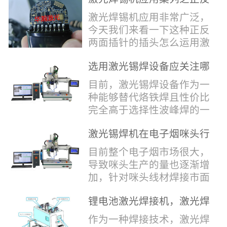
堂，共同回顾了过去一年的
验收，每一道...
辞，只有最朴实的工艺呈
两面插针焊接
奋斗与辉煌，分享了成功的
激光焊锡机应用非常广泛，
现，为客户解决实实在在的
喜悦，并对新的一年充满了
今天我们来看一下这种正反
落地生产难题。决定电池安
无限憧憬。回望过去，铭记
两面插针的插头怎么运用激
全的“微米关卡”随着新能源
辉煌年会伊始，华瀚激光总
光焊锡机的。针对于这种正
汽车与储能市场爆发式增
经理尹建中先生发表了振奋
选用激光锡焊设备应关注哪
反两面都有插针的插头，其
长，CCS...
人心的讲话。他首先对全体
些方面
焊接的方式还是有一定的难
目前，激光锡焊设备作为一
员工在过去一年中的辛勤付
点的，第一回流焊和自动烙
种能够替代烙铁焊且性价比
出和卓越贡献表示了最衷心
铁焊都不合适，因为对面一
完全高于选择性波峰焊的一
的感谢，并全面回顾了公司
侧是塑料，温度过高，塑料
种新的锡焊接设备得到了越
在过去一年里取得的各项成
会烫伤，在加上有干涉，烙
激光锡焊机在电子烟咪头行
来越多的企业关注与使用，
就，其中最值得关注...
铁头不方便下去，目前在大
业的应用
那么在选择激光锡焊设备方
目前整个电子烟市场很大，
多数情况只能采用人工焊
面应该关注哪几点哪？
导致咪头生产的量也逐渐增
接，目前人工成本贵，流动
其一，激光锡焊接设备上
加，针对咪头线材焊接市面
性大，焊接的品质也难保
面的激光器，作为该设备的
上有好几种焊接工艺；1. 传
证。 但采用激光...
动力核心部件，激光器肯定
锂电池激光焊接机，激光焊
统烙铁焊接，优势价格便
是锡焊接设备最至关重要的
锡机厂家如何选？
宜，咪头焊接自动化生产线
作为一种焊接技术，激光焊
一环。目前作为激光锡焊接