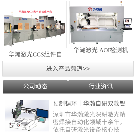
动生产线（纵向线）
射锡膏）激光焊锡机
华瀚激光 AOI检测机
华瀚激光CCS组件自
（型号HA18DM6)
动生产线（横向线）
进入产品频道>>
公司动态
行业资讯
预制锡环｜华瀚自研双款锡
环机，实现焊点标准化量产
深圳市华瀚激光深耕激光精
密焊接自动化领域十余年，
依托自研激光设备核心技