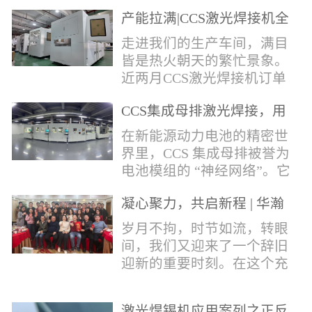
术，针对性推出：经济型锡
产能拉满|CCS激光焊接机全
环挤压成型机、多功能锡环
力量产冲刺
卷绕成型机，两套专业锡环
走进我们的生产车间，满目
制备设备，预制标准化锡环
皆是热火朝天的繁忙景象。
搭配激光定点熔锡工艺，从
近两月CCS激光焊接机订单
锡量源头控制焊接品质，全
全线爆满，生产排期全程饱
方位解决精密电子量产焊接
CCS集成母排激光焊接，用
和，全员火力全开，全力奔
痛点。预制锡环焊接工艺预
微米级工艺守护新能源电池
赴交付节点，用硬核产能响
在新能源动力电池的精密世
制锡环焊接工艺，核心优势
生命线
应市场需求，用严苛品质回
界里，CCS 集成母排被誉为
明显：1.锡料定量可控：锡
馈每一份客户信任。市场认
电池模组的 “神经网络”。它
环设备提前卷绕/挤压成型，
可，订单爆满凭借成熟稳定
不仅负责电芯间的串并联导
每一枚锡环锡含量标准化，
的技术、高效智能的生产优
凝心聚力，共启新程 | 华瀚
电，更承载着电压、温度信
激光一次性熔融，焊点大
势与零缺陷的品控标准，我
激光年度盛典
号的实时采集，是连接电芯
岁月不拘，时节如流，转眼
小、锡厚高度统一...
们的CCS激光焊接机持续斩
与BMS电池管理系统的关键
间，我们又迎来了一个辞旧
获大量订单，近两月产能全
桥梁。而连接这一切的，正
迎新的重要时刻。在这个充
开、排期紧凑，生产线有序
是每一个精密可靠的焊接
满喜悦与期待的岁末年初，
轮转，从零部件精密装配、
点。华瀚激光深耕激光焊接
华瀚激光全体同仁欢聚一
整机调试、性能检测到成品
领域十余载，没有华丽的措
激光焊锡机应用案列之正反