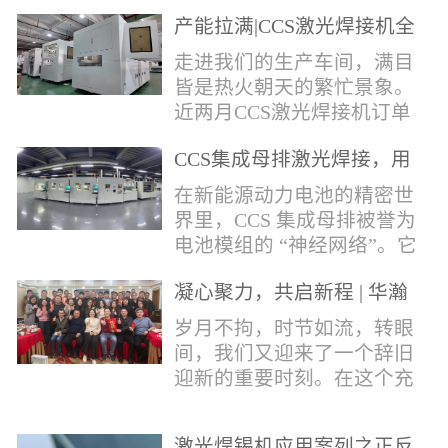
术，针对性推出：经济型锡
产能拉满|CCS激光焊接机全
环挤压成型机、多功能锡环
力量产冲刺
卷绕成型机，两套专业锡环
走进我们的生产车间，满目
制备设备，预制标准化锡环
皆是热火朝天的繁忙景象。
搭配激光定点熔锡工艺，从
近两月CCS激光焊接机订单
锡量源头控制焊接品质，全
全线爆满，生产排期全程饱
方位解决精密电子量产焊接
CCS集成母排激光焊接，用
和，全员火力全开，全力奔
痛点。预制锡环焊接工艺预
微米级工艺守护新能源电池
赴交付节点，用硬核产能响
在新能源动力电池的精密世
制锡环焊接工艺，核心优势
生命线
应市场需求，用严苛品质回
界里，CCS 集成母排被誉为
明显：1.锡料定量可控：锡
馈每一份客户信任。市场认
电池模组的 “神经网络”。它
环设备提前卷绕/挤压成型，
可，订单爆满凭借成熟稳定
不仅负责电芯间的串并联导
每一枚锡环锡含量标准化，
的技术、高效智能的生产优
凝心聚力，共启新程 | 华瀚
电，更承载着电压、温度信
激光一次性熔融，焊点大
势与零缺陷的品控标准，我
激光年度盛典
号的实时采集，是连接电芯
岁月不拘，时节如流，转眼
小、锡厚高度统一...
们的CCS激光焊接机持续斩
与BMS电池管理系统的关键
间，我们又迎来了一个辞旧
获大量订单，近两月产能全
桥梁。而连接这一切的，正
迎新的重要时刻。在这个充
开、排期紧凑，生产线有序
是每一个精密可靠的焊接
满喜悦与期待的岁末年初，
轮转，从零部件精密装配、
点。华瀚激光深耕激光焊接
华瀚激光全体同仁欢聚一
整机调试、性能检测到成品
领域十余载，没有华丽的措
激光焊锡机应用案列之正反