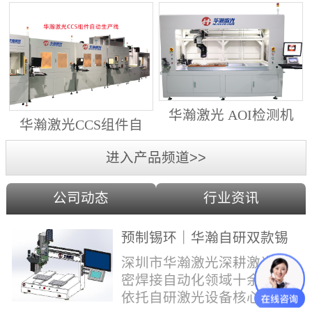
动生产线（纵向线）
射锡膏）激光焊锡机
华瀚激光 AOI检测机
华瀚激光CCS组件自
（型号HA18DM6)
动生产线（横向线）
进入产品频道>>
公司动态
行业资讯
预制锡环｜华瀚自研双款锡
环机，实现焊点标准化量产
深圳市华瀚激光深耕激光精
密焊接自动化领域十余年，
依托自研激光设备核心技