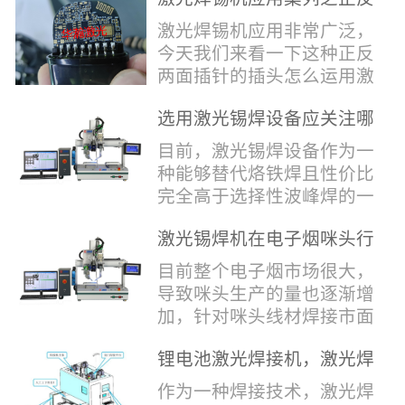
堂，共同回顾了过去一年的
验收，每一道...
辞，只有最朴实的工艺呈
两面插针焊接
奋斗与辉煌，分享了成功的
激光焊锡机应用非常广泛，
现，为客户解决实实在在的
喜悦，并对新的一年充满了
今天我们来看一下这种正反
落地生产难题。决定电池安
无限憧憬。回望过去，铭记
两面插针的插头怎么运用激
全的“微米关卡”随着新能源
辉煌年会伊始，华瀚激光总
光焊锡机的。针对于这种正
汽车与储能市场爆发式增
经理尹建中先生发表了振奋
选用激光锡焊设备应关注哪
反两面都有插针的插头，其
长，CCS...
人心的讲话。他首先对全体
些方面
焊接的方式还是有一定的难
目前，激光锡焊设备作为一
员工在过去一年中的辛勤付
点的，第一回流焊和自动烙
种能够替代烙铁焊且性价比
出和卓越贡献表示了最衷心
铁焊都不合适，因为对面一
完全高于选择性波峰焊的一
的感谢，并全面回顾了公司
侧是塑料，温度过高，塑料
种新的锡焊接设备得到了越
在过去一年里取得的各项成
会烫伤，在加上有干涉，烙
激光锡焊机在电子烟咪头行
来越多的企业关注与使用，
就，其中最值得关注...
铁头不方便下去，目前在大
业的应用
那么在选择激光锡焊设备方
目前整个电子烟市场很大，
多数情况只能采用人工焊
面应该关注哪几点哪？
导致咪头生产的量也逐渐增
接，目前人工成本贵，流动
其一，激光锡焊接设备上
加，针对咪头线材焊接市面
性大，焊接的品质也难保
面的激光器，作为该设备的
上有好几种焊接工艺；1. 传
证。 但采用激光...
动力核心部件，激光器肯定
锂电池激光焊接机，激光焊
统烙铁焊接，优势价格便
是锡焊接设备最至关重要的
锡机厂家如何选？
宜，咪头焊接自动化生产线
作为一种焊接技术，激光焊
一环。目前作为激光锡焊接