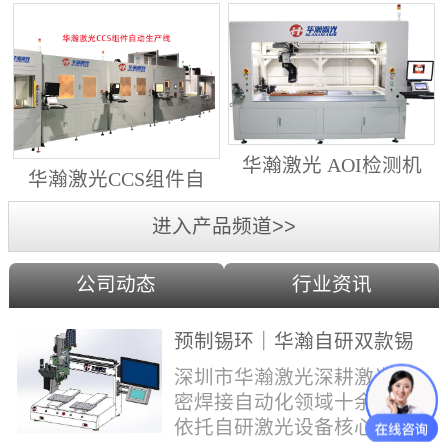
动生产线（纵向线）
射锡膏）激光焊锡机
华瀚激光 AOI检测机
华瀚激光CCS组件自
（型号HA18DM6)
动生产线（横向线）
进入产品频道>>
公司动态
行业资讯
预制锡环｜华瀚自研双款锡
环机，实现焊点标准化量产
深圳市华瀚激光深耕激光精
密焊接自动化领域十余年，
依托自研激光设备核心技