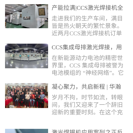
术，针对性推出：经济型锡
产能拉满|CCS激光焊接机全
环挤压成型机、多功能锡环
力量产冲刺
卷绕成型机，两套专业锡环
走进我们的生产车间，满目
制备设备，预制标准化锡环
皆是热火朝天的繁忙景象。
搭配激光定点熔锡工艺，从
近两月CCS激光焊接机订单
锡量源头控制焊接品质，全
全线爆满，生产排期全程饱
方位解决精密电子量产焊接
CCS集成母排激光焊接，用
和，全员火力全开，全力奔
痛点。预制锡环焊接工艺预
微米级工艺守护新能源电池
赴交付节点，用硬核产能响
在新能源动力电池的精密世
制锡环焊接工艺，核心优势
生命线
应市场需求，用严苛品质回
界里，CCS 集成母排被誉为
明显：1.锡料定量可控：锡
馈每一份客户信任。市场认
电池模组的 “神经网络”。它
环设备提前卷绕/挤压成型，
可，订单爆满凭借成熟稳定
不仅负责电芯间的串并联导
每一枚锡环锡含量标准化，
的技术、高效智能的生产优
凝心聚力，共启新程 | 华瀚
电，更承载着电压、温度信
激光一次性熔融，焊点大
势与零缺陷的品控标准，我
激光年度盛典
号的实时采集，是连接电芯
岁月不拘，时节如流，转眼
小、锡厚高度统一...
们的CCS激光焊接机持续斩
与BMS电池管理系统的关键
间，我们又迎来了一个辞旧
获大量订单，近两月产能全
桥梁。而连接这一切的，正
迎新的重要时刻。在这个充
开、排期紧凑，生产线有序
是每一个精密可靠的焊接
满喜悦与期待的岁末年初，
轮转，从零部件精密装配、
点。华瀚激光深耕激光焊接
华瀚激光全体同仁欢聚一
整机调试、性能检测到成品
领域十余载，没有华丽的措
激光焊锡机应用案列之正反