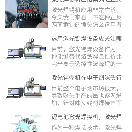
堂，共同回顾了过去一年的
验收，每一道...
辞，只有最朴实的工艺呈
两面插针焊接
奋斗与辉煌，分享了成功的
激光焊锡机应用非常广泛，
现，为客户解决实实在在的
喜悦，并对新的一年充满了
今天我们来看一下这种正反
落地生产难题。决定电池安
无限憧憬。回望过去，铭记
两面插针的插头怎么运用激
全的“微米关卡”随着新能源
辉煌年会伊始，华瀚激光总
光焊锡机的。针对于这种正
汽车与储能市场爆发式增
经理尹建中先生发表了振奋
选用激光锡焊设备应关注哪
反两面都有插针的插头，其
长，CCS...
人心的讲话。他首先对全体
些方面
焊接的方式还是有一定的难
目前，激光锡焊设备作为一
员工在过去一年中的辛勤付
点的，第一回流焊和自动烙
种能够替代烙铁焊且性价比
出和卓越贡献表示了最衷心
铁焊都不合适，因为对面一
完全高于选择性波峰焊的一
的感谢，并全面回顾了公司
侧是塑料，温度过高，塑料
种新的锡焊接设备得到了越
在过去一年里取得的各项成
会烫伤，在加上有干涉，烙
激光锡焊机在电子烟咪头行
来越多的企业关注与使用，
就，其中最值得关注...
铁头不方便下去，目前在大
业的应用
那么在选择激光锡焊设备方
目前整个电子烟市场很大，
多数情况只能采用人工焊
面应该关注哪几点哪？
导致咪头生产的量也逐渐增
接，目前人工成本贵，流动
其一，激光锡焊接设备上
加，针对咪头线材焊接市面
性大，焊接的品质也难保
面的激光器，作为该设备的
上有好几种焊接工艺；1. 传
证。 但采用激光...
动力核心部件，激光器肯定
锂电池激光焊接机，激光焊
统烙铁焊接，优势价格便
是锡焊接设备最至关重要的
锡机厂家如何选？
宜，咪头焊接自动化生产线
作为一种焊接技术，激光焊
一环。目前作为激光锡焊接