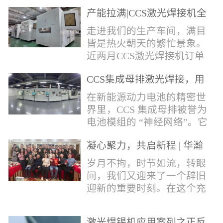
术，针对性推出：经济型锡
产能拉满|CCS激光焊接机全
环挤压成型机、多功能锡环
力量产冲刺
卷绕成型机，两套专业锡环
走进我们的生产车间，满目
制备设备，预制标准化锡环
皆是热火朝天的繁忙景象。
搭配激光定点熔锡工艺，从
近两月CCS激光焊接机订单
锡量源头控制焊接品质，全
全线爆满，生产排期全程饱
方位解决精密电子量产焊接
CCS集成母排激光焊接，用
和，全员火力全开，全力奔
痛点。预制锡环焊接工艺预
微米级工艺守护新能源电池
赴交付节点，用硬核产能响
在新能源动力电池的精密世
制锡环焊接工艺，核心优势
生命线
应市场需求，用严苛品质回
界里，CCS 集成母排被誉为
明显：1.锡料定量可控：锡
馈每一份客户信任。市场认
电池模组的 “神经网络”。它
环设备提前卷绕/挤压成型，
可，订单爆满凭借成熟稳定
不仅负责电芯间的串并联导
每一枚锡环锡含量标准化，
的技术、高效智能的生产优
凝心聚力，共启新程 | 华瀚
电，更承载着电压、温度信
激光一次性熔融，焊点大
势与零缺陷的品控标准，我
激光年度盛典
号的实时采集，是连接电芯
岁月不拘，时节如流，转眼
小、锡厚高度统一...
们的CCS激光焊接机持续斩
与BMS电池管理系统的关键
间，我们又迎来了一个辞旧
获大量订单，近两月产能全
桥梁。而连接这一切的，正
迎新的重要时刻。在这个充
开、排期紧凑，生产线有序
是每一个精密可靠的焊接
满喜悦与期待的岁末年初，
轮转，从零部件精密装配、
点。华瀚激光深耕激光焊接
华瀚激光全体同仁欢聚一
整机调试、性能检测到成品
领域十余载，没有华丽的措
激光焊锡机应用案列之正反