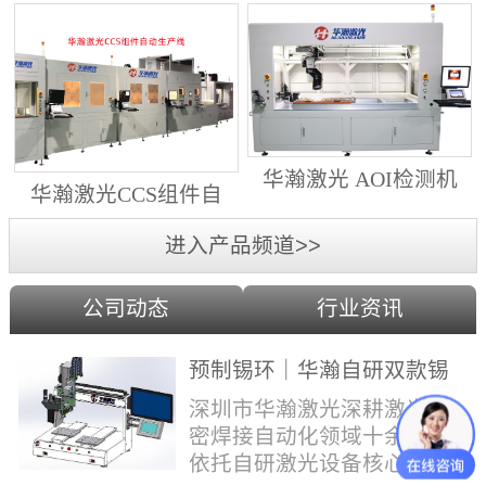
动生产线（纵向线）
射锡膏）激光焊锡机
华瀚激光 AOI检测机
华瀚激光CCS组件自
（型号HA18DM6)
动生产线（横向线）
进入产品频道>>
公司动态
行业资讯
预制锡环｜华瀚自研双款锡
环机，实现焊点标准化量产
深圳市华瀚激光深耕激光精
密焊接自动化领域十余年，
依托自研激光设备核心技