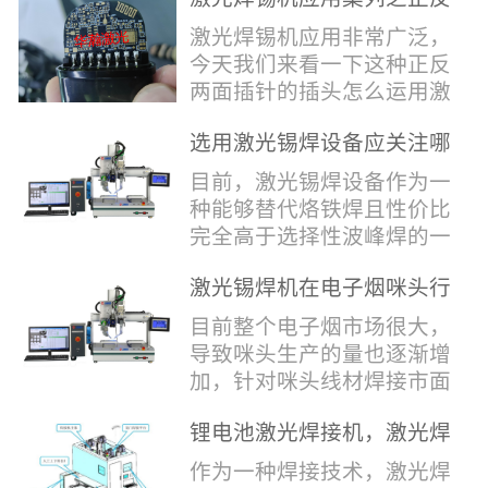
堂，共同回顾了过去一年的
验收，每一道...
辞，只有最朴实的工艺呈
两面插针焊接
奋斗与辉煌，分享了成功的
激光焊锡机应用非常广泛，
现，为客户解决实实在在的
喜悦，并对新的一年充满了
今天我们来看一下这种正反
落地生产难题。决定电池安
无限憧憬。回望过去，铭记
两面插针的插头怎么运用激
全的“微米关卡”随着新能源
辉煌年会伊始，华瀚激光总
光焊锡机的。针对于这种正
汽车与储能市场爆发式增
经理尹建中先生发表了振奋
选用激光锡焊设备应关注哪
反两面都有插针的插头，其
长，CCS...
人心的讲话。他首先对全体
些方面
焊接的方式还是有一定的难
目前，激光锡焊设备作为一
员工在过去一年中的辛勤付
点的，第一回流焊和自动烙
种能够替代烙铁焊且性价比
出和卓越贡献表示了最衷心
铁焊都不合适，因为对面一
完全高于选择性波峰焊的一
的感谢，并全面回顾了公司
侧是塑料，温度过高，塑料
种新的锡焊接设备得到了越
在过去一年里取得的各项成
会烫伤，在加上有干涉，烙
激光锡焊机在电子烟咪头行
来越多的企业关注与使用，
就，其中最值得关注...
铁头不方便下去，目前在大
业的应用
那么在选择激光锡焊设备方
目前整个电子烟市场很大，
多数情况只能采用人工焊
面应该关注哪几点哪？
导致咪头生产的量也逐渐增
接，目前人工成本贵，流动
其一，激光锡焊接设备上
加，针对咪头线材焊接市面
性大，焊接的品质也难保
面的激光器，作为该设备的
上有好几种焊接工艺；1. 传
证。 但采用激光...
动力核心部件，激光器肯定
锂电池激光焊接机，激光焊
统烙铁焊接，优势价格便
是锡焊接设备最至关重要的
锡机厂家如何选？
宜，咪头焊接自动化生产线
作为一种焊接技术，激光焊
一环。目前作为激光锡焊接