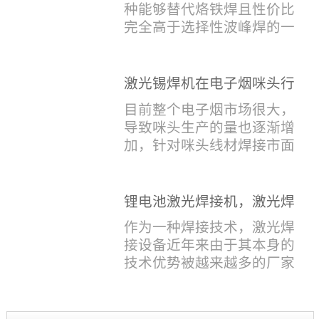
在过去一年里取得的各项成
种能够替代烙铁焊且性价比
侧是塑料，温度过高，塑料
就，其中最值得关注...
完全高于选择性波峰焊的一
会烫伤，在加上有干涉，烙
种新的锡焊接设备得到了越
铁头不方便下去，目前在大
来越多的企业关注与使用，
多数情况只能采用人工焊
那么在选择激光锡焊设备方
激光锡焊机在电子烟咪头行
接，目前人工成本贵，流动
面应该关注哪几点哪？
业的应用
性大，焊接的品质也难保
目前整个电子烟市场很大，
其一，激光锡焊接设备上
证。 但采用激光...
导致咪头生产的量也逐渐增
面的激光器，作为该设备的
加，针对咪头线材焊接市面
动力核心部件，激光器肯定
上有好几种焊接工艺；1. 传
是锡焊接设备最至关重要的
统烙铁焊接，优势价格便
一环。目前作为激光锡焊接
宜，咪头焊接自动化生产线
锂电池激光焊接机，激光焊
的设备主要...
居多，后续换烙铁头是个麻
锡机厂家如何选？
作为一种焊接技术，激光焊
烦事，在自动生产过程中一
接设备近年来由于其本身的
旦出现烙铁头坏的情况，会
技术优势被越来越多的厂家
出现批量性的不良。2. 激光
接收并推广使用。但市面上
锡丝焊接 锡丝（锡线）激光
几千上万家的激光焊接设备
焊接的原理是激光先加热产
生产厂家如何去选择哪，这