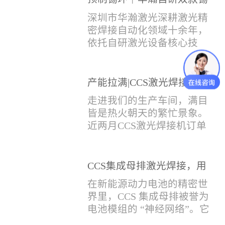
环机，实现焊点标准化量产
深圳市华瀚激光深耕激光精
密焊接自动化领域十余年，
依托自研激光设备核心技
术，针对性推出：经济型锡
环挤压成型机、多功能锡环
卷绕成型机，两套专业锡环
产能拉满|CCS激光焊接机全
制备设备，预制标准化锡环
力量产冲刺
走进我们的生产车间，满目
搭配激光定点熔锡工艺，从
皆是热火朝天的繁忙景象。
锡量源头控制焊接品质，全
近两月CCS激光焊接机订单
方位解决精密电子量产焊接
全线爆满，生产排期全程饱
痛点。预制锡环焊接工艺预
和，全员火力全开，全力奔
制锡环焊接工艺，核心优势
赴交付节点，用硬核产能响
CCS集成母排激光焊接，用
明显：1.锡料定量可控：锡
应市场需求，用严苛品质回
微米级工艺守护新能源电池
环设备提前卷绕/挤压成型，
在新能源动力电池的精密世
馈每一份客户信任。市场认
生命线
每一枚锡环锡含量标准化，
界里，CCS 集成母排被誉为
可，订单爆满凭借成熟稳定
激光一次性熔融，焊点大
电池模组的 “神经网络”。它
的技术、高效智能的生产优
小、锡厚高度统一...
不仅负责电芯间的串并联导