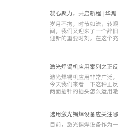
势与零缺陷的品控标准，我
电，更承载着电压、温度信
们的CCS激光焊接机持续斩
号的实时采集，是连接电芯
凝心聚力，共启新程 | 华瀚
获大量订单，近两月产能全
与BMS电池管理系统的关键
激光年度盛典
开、排期紧凑，生产线有序
岁月不拘，时节如流，转眼
桥梁。而连接这一切的，正
轮转，从零部件精密装配、
间，我们又迎来了一个辞旧
是每一个精密可靠的焊接
整机调试、性能检测到成品
迎新的重要时刻。在这个充
点。华瀚激光深耕激光焊接
验收，每一道...
满喜悦与期待的岁末年初，
领域十余载，没有华丽的措
华瀚激光全体同仁欢聚一
辞，只有最朴实的工艺呈
堂，共同回顾了过去一年的
现，为客户解决实实在在的
奋斗与辉煌，分享了成功的
激光焊锡机应用案列之正反
落地生产难题。决定电池安
喜悦，并对新的一年充满了
两面插针焊接
全的“微米关卡”随着新能源
激光焊锡机应用非常广泛，
无限憧憬。回望过去，铭记
汽车与储能市场爆发式增
今天我们来看一下这种正反
辉煌年会伊始，华瀚激光总
长，CCS...
两面插针的插头怎么运用激
经理尹建中先生发表了振奋
光焊锡机的。针对于这种正
人心的讲话。他首先对全体
反两面都有插针的插头，其
员工在过去一年中的辛勤付
焊接的方式还是有一定的难
选用激光锡焊设备应关注哪
出和卓越贡献表示了最衷心
点的，第一回流焊和自动烙
些方面
的感谢，并全面回顾了公司
目前，激光锡焊设备作为一
铁焊都不合适，因为对面一