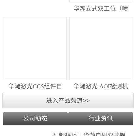
动生产线（纵向线）
华瀚立式双工位（喷
射锡膏）激光焊锡机
华瀚激光CCS组件自
华瀚激光 AOI检测机
动生产线（横向线）
（型号HA18DM6)
进入产品频道>>
公司动态
行业资讯
预制锡环｜华瀚自研双款锡